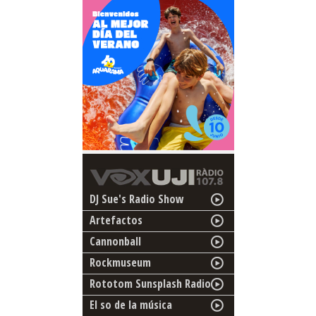
DJ Sue's Radio Show
Artefactos
Cannonball
Rockmuseum
Rototom Sunsplash Radio
El so de la música