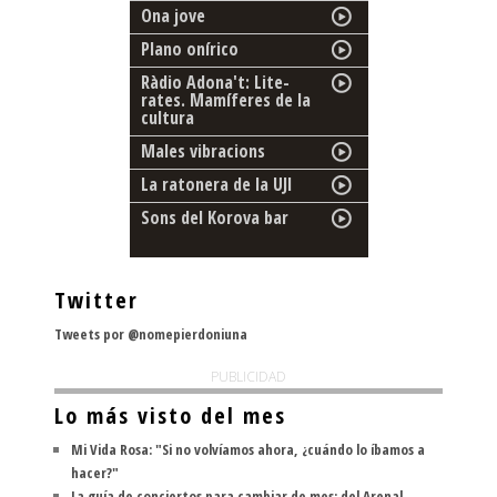
Ona jove
Plano onírico
Ràdio Adona't: Lite-
rates. Mamíferes de la
cultura
Males vibracions
La ratonera de la UJI
Sons del Korova bar
Twitter
Tweets por @nomepierdoniuna
PUBLICIDAD
Lo más visto del mes
Mi Vida Rosa: "Si no volvíamos ahora, ¿cuándo lo íbamos a
hacer?"
La guía de conciertos para cambiar de mes: del Arenal