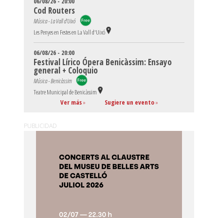
06/08/26 - 20:00
Cod Routers
Música - La Vall d'Uixó
Les Penyes en Festes en La Vall d'Uixó
06/08/26 - 20:00
Festival Lírico Ópera Benicàssim: Ensayo
general + Coloquio
Música - Benicàssim
Teatre Municipal de Benicàssim
Ver más
»
Sugiere un evento
»
PUBLICIDAD