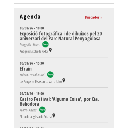
Agenda
Buscador »
06/08/26 - 10:00
Exposició fotográfica i de dibuixos pel 20
aniversari del Parc Natural Penyagolosa
Fotografía - Xodos
Antigues Escoles de Xodos
06/08/26 - 15:30
Efraín
Música - La Vall d'Uixó
Les Penyes en Festes en La Vall d'Uixó
06/08/26 - 19:00
Castro Festival: 'Alguma Coisa', por Cia.
Heliodora
Teatro - Artana
Plaza de la Iglesia de Artana