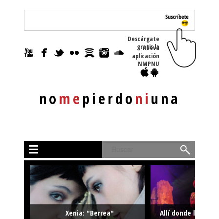
Descárgate
gratis la nueva
aplicación
NMPNU
no
me
pierdo
ni
una
Buscar
Xenia: "Berrea"
Allí donde la músi