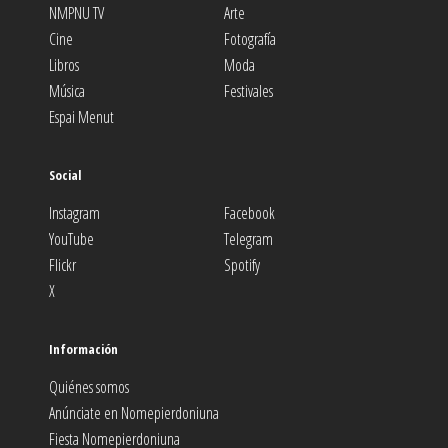
NMPNU TV
Arte
Cine
Fotografía
Libros
Moda
Música
Festivales
Espai Menut
Social
Instagram
Facebook
YouTube
Telegram
Flickr
Spotify
X
Información
Quiénes somos
Anúnciate en Nomepierdoniuna
Fiesta Nomepierdoniuna