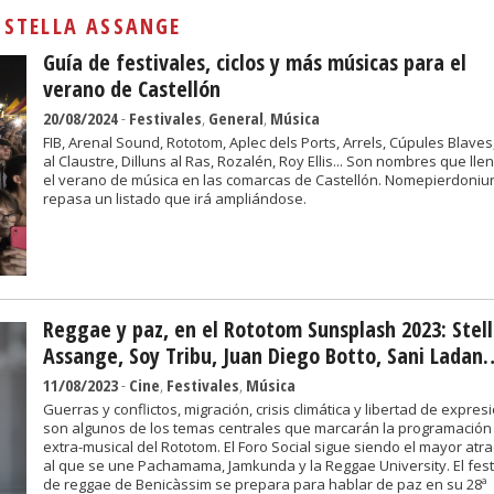
Sivan...
:
STELLA ASSANGE
Guía de festivales, ciclos y más músicas para el
verano de Castellón
20/08/2024
-
Festivales
,
General
,
Música
FIB, Arenal Sound, Rototom, Aplec dels Ports, Arrels, Cúpules Blaves,
al Claustre, Dilluns al Ras, Rozalén, Roy Ellis... Son nombres que lle
el verano de música en las comarcas de Castellón. Nomepierdoniu
repasa un listado que irá ampliándose.
Reggae y paz, en el Rototom Sunsplash 2023: Stel
Assange, Soy Tribu, Juan Diego Botto, Sani Ladan
11/08/2023
-
Cine
,
Festivales
,
Música
Guerras y conflictos, migración, crisis climática y libertad de expres
son algunos de los temas centrales que marcarán la programación
extra-musical del Rototom. El Foro Social sigue siendo el mayor atra
al que se une Pachamama, Jamkunda y la Reggae University. El fest
de reggae de Benicàssim se prepara para hablar de paz en su 28ª