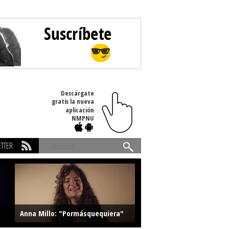
Descárgate
gratis la nueva
aplicación
NMPNU
TTER
Buscar
Anna Millo: "Pormásquequiera"
Farlise: "Marmelade"