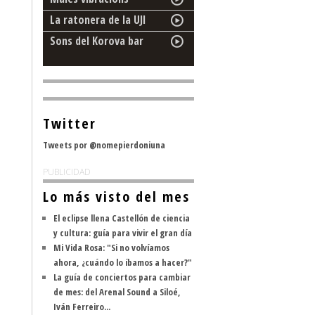
La ratonera de la UJI
Sons del Korova bar
Twitter
Tweets por @nomepierdoniuna
PUBLICIDAD
Lo más visto del mes
El eclipse llena Castellón de ciencia
y cultura: guía para vivir el gran día
Mi Vida Rosa: "Si no volvíamos
ahora, ¿cuándo lo íbamos a hacer?"
La guía de conciertos para cambiar
de mes: del Arenal Sound a Siloé,
Iván Ferreiro...