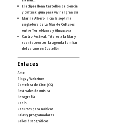
Lia Kali...
El eclipse llena Castellón de ciencia
y cultura: guía para vivir el gran día
Marina Albero inicia la séptima
singladura de La Mar de Cultures
entre Torreblanca y Almassora
Castro Festival, Títeres a la Mar y
cuentacuentos: la agenda familiar
del verano en Castellón
Enlaces
Arte
Blogs y Webzines
Cartelera de Cine (CS)
Festivales de música
Fotografía
Radio
Recursos para músicos
Salas y programadores
Sellos discográficos