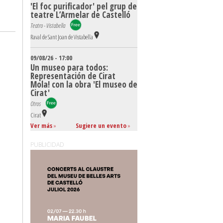
'El foc purificador' pel grup de
teatre L’Armelar de Castelló
Teatro - Vistabella
Raval de Sant Joan de Vistabella
09/08/26 - 17:00
Un museo para todos:
Representación de Cirat
Mola! con la obra 'El museo de
Cirat'
Otros
Cirat
Ver más
»
Sugiere un evento
»
PUBLICIDAD