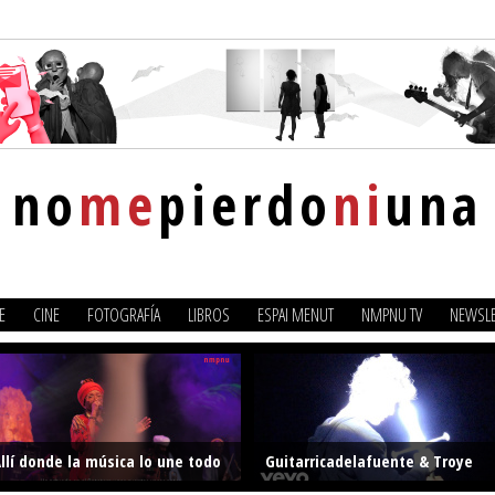
no
me
pierdo
ni
una
E
CINE
FOTOGRAFÍA
LIBROS
ESPAI MENUT
NMPNU TV
NEWSLE
llí donde la música lo une todo
Guitarricadelafuente & Troye