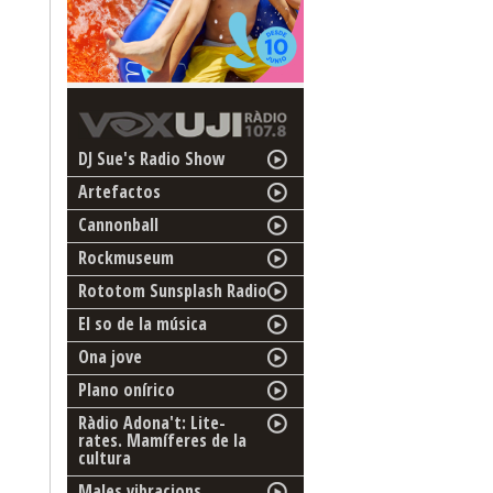
DJ Sue's Radio Show
Artefactos
Cannonball
Rockmuseum
Rototom Sunsplash Radio
El so de la música
Ona jove
Plano onírico
Ràdio Adona't: Lite-
rates. Mamíferes de la
cultura
Males vibracions