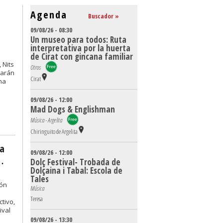
Agenda
Buscador »
09/08/26 - 08:30
Un museo para todos: Ruta
interpretativa por la huerta
de Cirat con gincana familiar
 Nits
Otros
narán
Cirat
na
09/08/26 - 12:00
Mad Dogs & Englishman
Música - Argelita
Chiringuito de Argelita
la
09/08/26 - 12:00
…
Dolç Festival- Trobada de
Dolçaina i Tabal: Escola de
Tales
ión
Música
Teresa
ctivo,
ival
09/08/26 - 13:30