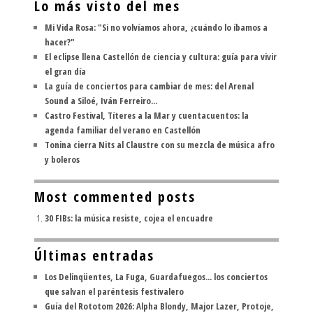
Lo más visto del mes
Mi Vida Rosa: "Si no volvíamos ahora, ¿cuándo lo íbamos a
hacer?"
El eclipse llena Castellón de ciencia y cultura: guía para vivir
el gran día
La guía de conciertos para cambiar de mes: del Arenal
Sound a Siloé, Iván Ferreiro...
Castro Festival, Títeres a la Mar y cuentacuentos: la
agenda familiar del verano en Castellón
Tonina cierra Nits al Claustre con su mezcla de música afro
y boleros
Most commented posts
30 FIBs: la música resiste, cojea el encuadre
Últimas entradas
Los Delinqüentes, La Fuga, Guardafuegos... los conciertos
que salvan el paréntesis festivalero
Guía del Rototom 2026: Alpha Blondy, Major Lazer, Protoje,