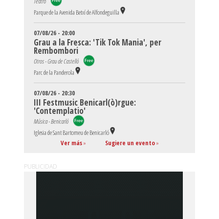
Teatro
Parque de la Avenida Betxí de Alfondeguilla
07/08/26 - 20:00
Grau a la Fresca: 'Tik Tok Mania', per
Rembombori
Otros - Grau de Castelló
Parc de la Panderola
07/08/26 - 20:30
III Festmusic Benicarl(ò)rgue:
'Contemplatio'
Música - Benicarló
Iglesia de Sant Bartomeu de Benicarló
Ver más
»
Sugiere un evento
»
PUBLICIDAD