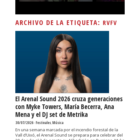
ARCHIVO DE LA ETIQUETA:
RVFV
El Arenal Sound 2026 cruza generaciones
con Myke Towers, María Becerra, Ana
Mena y el DJ set de Metrika
30/07/2026
-
Festivales
,
Música
En una semana marcada por el incendio forestal de la
Vall d’Uixó, el Arenal Sound se prepara para celebrar del