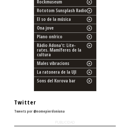
Rockmuseum
Rototom Sunsplash Radio
El so de la música
Ona jove
Plano onírico
Ràdio Adona't: Lite-
rates. Mamíferes de la
cultura
Males vibracions
La ratonera de la UJI
Sons del Korova bar
Twitter
Tweets por @nomepierdoniuna
PUBLICIDAD