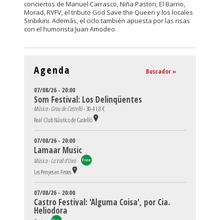
conciertos de Manuel Carrasco, Niña Pastori, El Barrio,
Morad, RVFV, el tributo God Save the Queen y los locales
Sinbikini. Además, el ciclo también apuesta por las risas
con el humorista Juan Amodeo.
Agenda
Buscador »
07/08/26 - 20:00
Som Festival: Los Delinqüentes
Música - Grau de Castelló -
30-41,8 €
Real Club Náutico de Castelló
07/08/26 - 20:00
Lamaar Music
Música - La Vall d'Uixó
Les Penyes en Festes
07/08/26 - 20:00
Castro Festival: 'Alguma Coisa', por Cia.
Heliodora