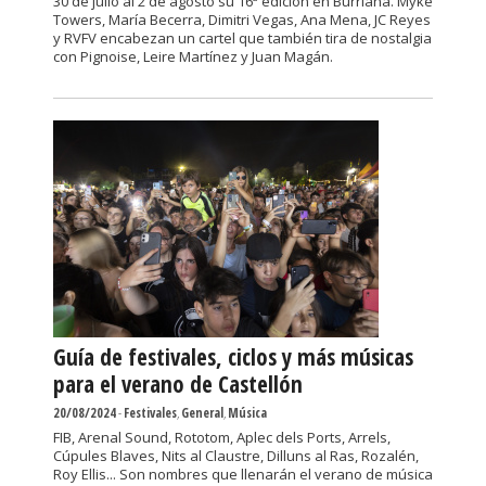
30 de julio al 2 de agosto su 16ª edición en Burriana. Myke
Towers, María Becerra, Dimitri Vegas, Ana Mena, JC Reyes
y RVFV encabezan un cartel que también tira de nostalgia
con Pignoise, Leire Martínez y Juan Magán.
Guía de festivales, ciclos y más músicas
para el verano de Castellón
20/08/2024
-
Festivales
,
General
,
Música
FIB, Arenal Sound, Rototom, Aplec dels Ports, Arrels,
Cúpules Blaves, Nits al Claustre, Dilluns al Ras, Rozalén,
Roy Ellis... Son nombres que llenarán el verano de música