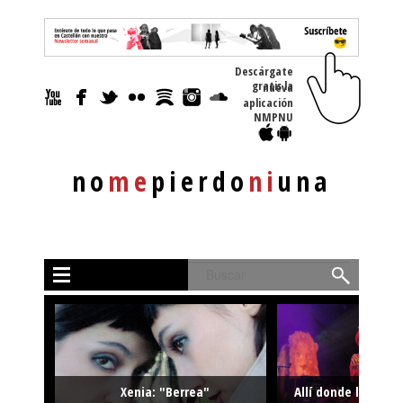
Descárgate
gratis la nueva
aplicación
NMPNU
no
me
pierdo
ni
una
Buscar
Xenia: "Berrea"
Allí donde la músi