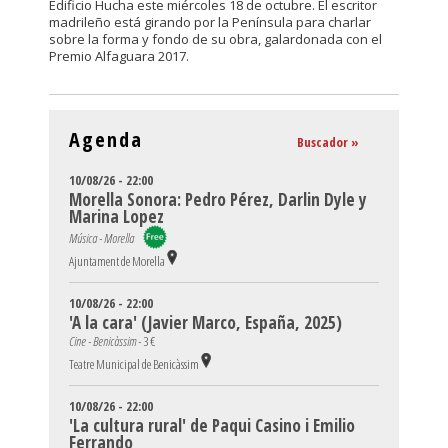
Edificio Hucha este miércoles 18 de octubre. El escritor
madrileño está girando por la Península para charlar
sobre la forma y fondo de su obra, galardonada con el
Premio Alfaguara 2017.
Agenda
Buscador »
10/08/26 - 22:00
Morella Sonora: Pedro Pérez, Darlin Dyle y
Marina Lopez
Música - Morella
Ajuntament de Morella
10/08/26 - 22:00
'A la cara' (Javier Marco, España, 2025)
Cine - Benicàssim -
3 €
Teatre Municipal de Benicàssim
10/08/26 - 22:00
'La cultura rural' de Paqui Casino i Emilio
Ferrando