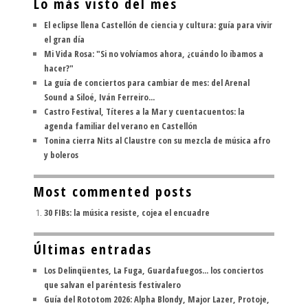
Lo más visto del mes
El eclipse llena Castellón de ciencia y cultura: guía para vivir
el gran día
Mi Vida Rosa: "Si no volvíamos ahora, ¿cuándo lo íbamos a
hacer?"
La guía de conciertos para cambiar de mes: del Arenal
Sound a Siloé, Iván Ferreiro...
Castro Festival, Títeres a la Mar y cuentacuentos: la
agenda familiar del verano en Castellón
Tonina cierra Nits al Claustre con su mezcla de música afro
y boleros
Most commented posts
30 FIBs: la música resiste, cojea el encuadre
Últimas entradas
Los Delinqüentes, La Fuga, Guardafuegos... los conciertos
que salvan el paréntesis festivalero
Guía del Rototom 2026: Alpha Blondy, Major Lazer, Protoje,