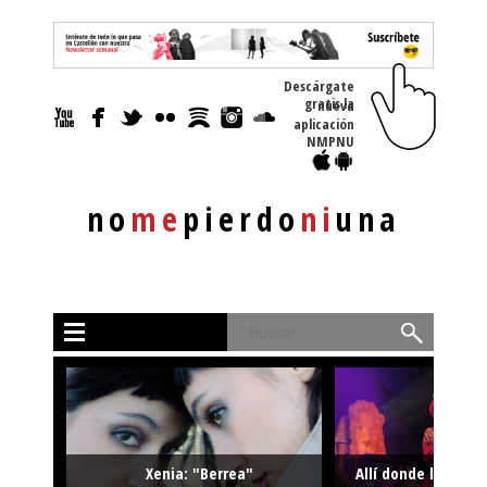
Descárgate
gratis la nueva
aplicación
NMPNU
no
me
pierdo
ni
una
Buscar
Xenia: "Berrea"
Allí donde la músi