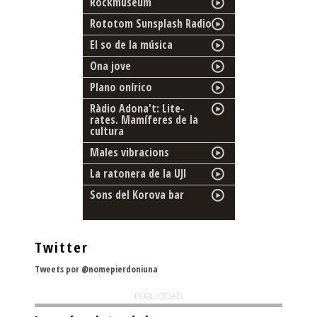
Rockmuseum
Rototom Sunsplash Radio
El so de la música
Ona jove
Plano onírico
Ràdio Adona't: Lite-
rates. Mamíferes de la
cultura
Males vibracions
La ratonera de la UJI
Sons del Korova bar
Twitter
Tweets por @nomepierdoniuna
PUBLICIDAD