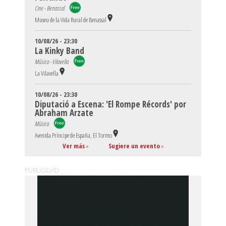
Cine - Benassal
Museu de la Vida Rural de Benassal
10/08/26 - 23:30
La Kinky Band
Música - Vilavella
La Vilavella
10/08/26 - 23:30
Diputació a Escena: 'El Rompe Récords' por
Abraham Arzate
Música
Avenida Príncipe de España, El Tormo
Ver más
»
Sugiere un evento
»
PUBLICIDAD