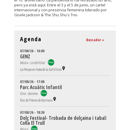
el 10º aniversario. La pandemia lo ha retrasado un año,
pero ya está aquí. Entre el 3 y el 5 de junio, un cartel
internacional y con presencia femenina liderado por
Gisele Jackson & The Shu Shu's Trio.
Agenda
Buscador »
07/08/26 - 16:00
GENZ
Música - La Vall d'Uixó
Les Penyes en Festes de la Vall d’Uixó
07/08/26 - 17:00
Parc Acuàtic Infantil
Otros - Burriana
Parc de l’Hereu de Borriana
07/08/26 - 18:30
Dolç Festival- Trobada de dolçaina i tabal:
Colla El Trull
Música