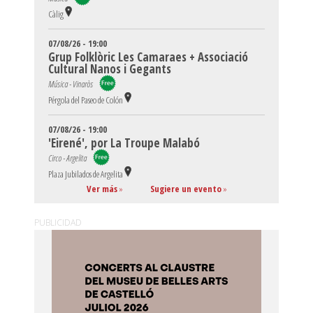
Càlig
07/08/26 - 19:00
Grup Folklòric Les Camaraes + Associació
Cultural Nanos i Gegants
Música - Vinaròs
Pérgola del Paseo de Colón
07/08/26 - 19:00
'Eirené', por La Troupe Malabó
Circo - Argelita
Plaza Jubilados de Argelita
Ver más
»
Sugiere un evento
»
PUBLICIDAD