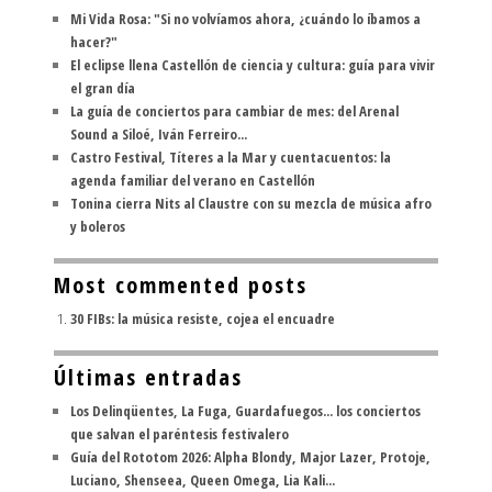
Mi Vida Rosa: "Si no volvíamos ahora, ¿cuándo lo íbamos a
hacer?"
El eclipse llena Castellón de ciencia y cultura: guía para vivir
el gran día
La guía de conciertos para cambiar de mes: del Arenal
Sound a Siloé, Iván Ferreiro...
Castro Festival, Títeres a la Mar y cuentacuentos: la
agenda familiar del verano en Castellón
Tonina cierra Nits al Claustre con su mezcla de música afro
y boleros
Most commented posts
30 FIBs: la música resiste, cojea el encuadre
Últimas entradas
Los Delinqüentes, La Fuga, Guardafuegos... los conciertos
que salvan el paréntesis festivalero
Guía del Rototom 2026: Alpha Blondy, Major Lazer, Protoje,
Luciano, Shenseea, Queen Omega, Lia Kali...