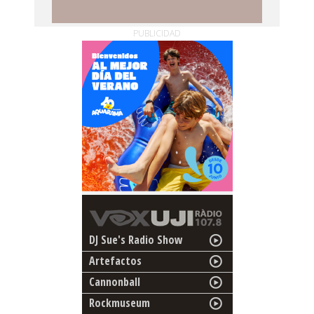
PUBLICIDAD
DJ Sue's Radio Show
Artefactos
Cannonball
Rockmuseum