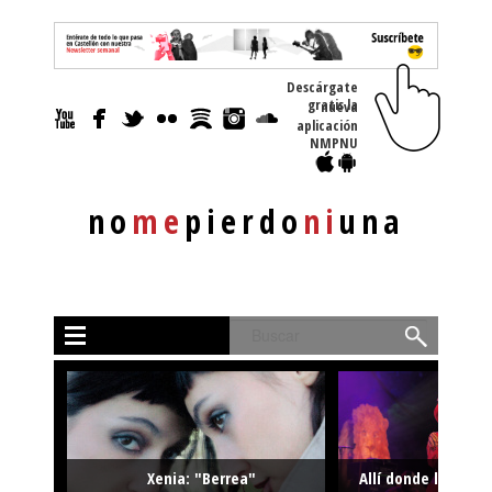
Descárgate
gratis la nueva
aplicación
NMPNU
no
me
pierdo
ni
una
Buscar
Xenia: "Berrea"
Allí donde la músi