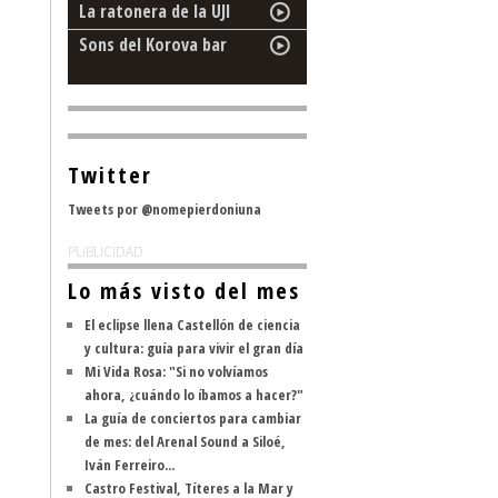
La ratonera de la UJI
Sons del Korova bar
Twitter
Tweets por @nomepierdoniuna
PUBLICIDAD
Lo más visto del mes
El eclipse llena Castellón de ciencia
y cultura: guía para vivir el gran día
Mi Vida Rosa: "Si no volvíamos
ahora, ¿cuándo lo íbamos a hacer?"
La guía de conciertos para cambiar
de mes: del Arenal Sound a Siloé,
Iván Ferreiro...
Castro Festival, Títeres a la Mar y