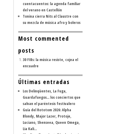
cuentacuentos: la agenda familiar
del verano en Castellón
Tonina cierra Nits al Claustre con
su mezcla de música afro y boleros
Most commented
posts
30 FIBs: la música resiste, cojea el
encuadre
Últimas entradas
Los Delinqüentes, La Fuga,
Guardafuegos... los conciertos que
salvan el paréntesis festivalero
Guía del Rototom 2026: Alpha
Blondy, Major Lazer, Protoje,
Luciano, Shenseea, Queen Omega,
Lia Kali...