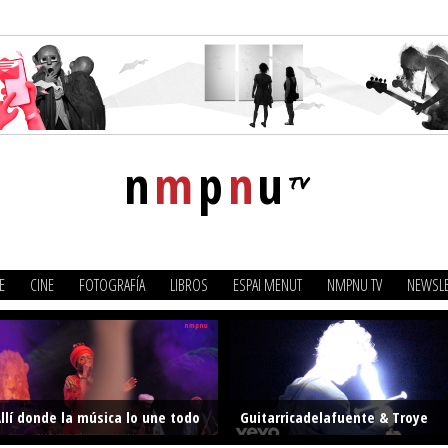
n
m
p
n
u
tv
E
CINE
FOTOGRAFÍA
LIBROS
ESPAI MENUT
NMPNU TV
NEWSLE
llí donde la música lo une todo
Guitarricadelafuente & Troye