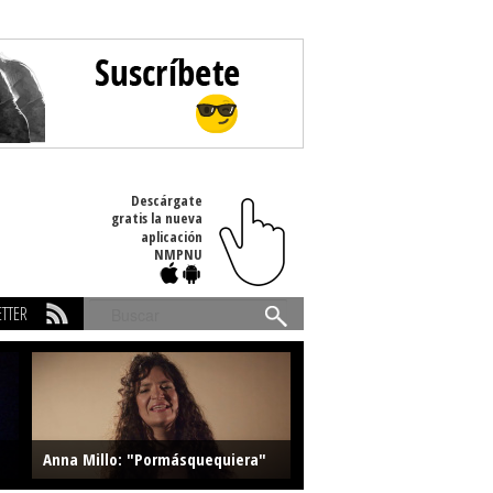
Descárgate
gratis la nueva
aplicación
NMPNU
TTER
Buscar
Anna Millo: "Pormásquequiera"
Farlise: "Marmelade"