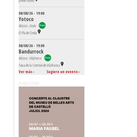
Jinete Pálido
08/08/26 - 19:00
Yotoco
Música - Onda
El Pla de Onda
08/08/26 - 19:00
Bandurrock
Música - Vilafranca
Tasca de la Comisió de Vilafranca
Ver más
»
Sugiere un evento
»
PUBLICIDAD