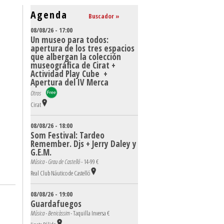
Agenda
Buscador »
08/08/26 - 17:00
Un museo para todos:
apertura de los tres espacios
que albergan la colección
museográfica de Cirat +
Actividad Play Cube +
Apertura del IV Merca
Otros
Cirat
08/08/26 - 18:00
Som Festival: Tardeo
Remember. Djs + Jerry Daley y
G.E.M.
Música - Grau de Castelló -
14-99 €
Real Club Náutico de Castelló
08/08/26 - 19:00
Guardafuegos
Música - Benicàssim -
Taquilla Inversa €