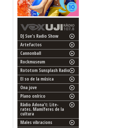
DJ Sue's Radio Show
Artefactos
Cannonball
Rockmuseum
Rototom Sunsplash Radio
El so de la música
Ona jove
Plano onírico
Ràdio Adona't: Lite-
rates. Mamíferes de la
cultura
Males vibracions