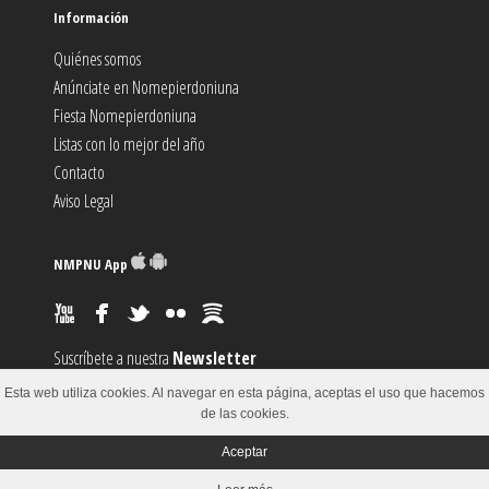
Información
Quiénes somos
Anúnciate en Nomepierdoniuna
Fiesta Nomepierdoniuna
Listas con lo mejor del año
Contacto
Aviso Legal
NMPNU App
Suscríbete a nuestra
Newsletter
Suscríbete al canal
RSS
Esta web utiliza cookies. Al navegar en esta página, aceptas el uso que hacemos
Sugiere un
Evento
de las cookies.
Aceptar
© 2002-2018