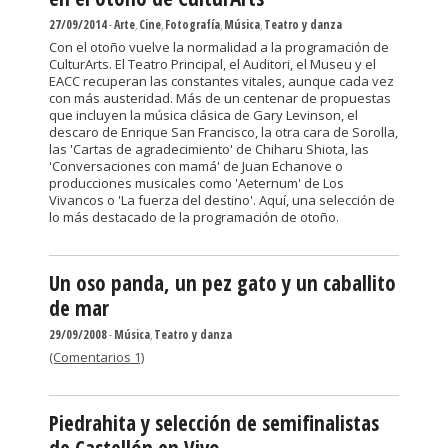
27/09/2014
-
Arte
,
Cine
,
Fotografía
,
Música
,
Teatro y danza
Con el otoño vuelve la normalidad a la programación de
CulturArts. El Teatro Principal, el Auditori, el Museu y el
EACC recuperan las constantes vitales, aunque cada vez
con más austeridad. Más de un centenar de propuestas
que incluyen la música clásica de Gary Levinson, el
descaro de Enrique San Francisco, la otra cara de Sorolla,
las 'Cartas de agradecimiento' de Chiharu Shiota, las
'Conversaciones con mamá' de Juan Echanove o
producciones musicales como 'Aeternum' de Los
Vivancos o 'La fuerza del destino'. Aquí, una selección de
lo más destacado de la programación de otoño.
Un oso panda, un pez gato y un caballito
de mar
29/09/2008
-
Música
,
Teatro y danza
(Comentarios 1)
Piedrahita y selección de semifinalistas