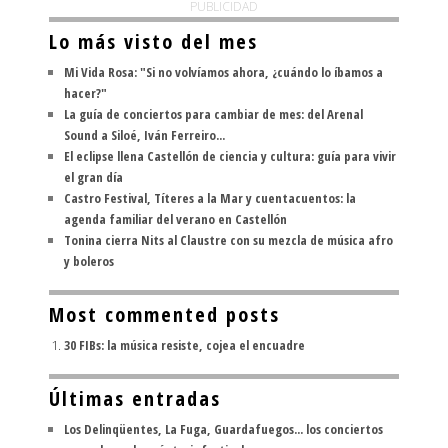
PUBLICIDAD
Lo más visto del mes
Mi Vida Rosa: "Si no volvíamos ahora, ¿cuándo lo íbamos a
hacer?"
La guía de conciertos para cambiar de mes: del Arenal
Sound a Siloé, Iván Ferreiro...
El eclipse llena Castellón de ciencia y cultura: guía para vivir
el gran día
Castro Festival, Títeres a la Mar y cuentacuentos: la
agenda familiar del verano en Castellón
Tonina cierra Nits al Claustre con su mezcla de música afro
y boleros
Most commented posts
30 FIBs: la música resiste, cojea el encuadre
Últimas entradas
Los Delinqüentes, La Fuga, Guardafuegos... los conciertos