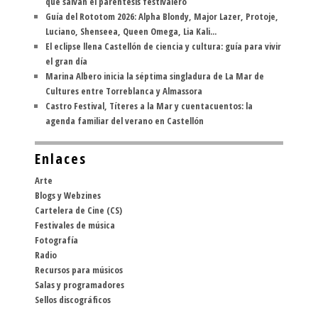
que salvan el paréntesis festivalero
Guía del Rototom 2026: Alpha Blondy, Major Lazer, Protoje,
Luciano, Shenseea, Queen Omega, Lia Kali...
El eclipse llena Castellón de ciencia y cultura: guía para vivir
el gran día
Marina Albero inicia la séptima singladura de La Mar de
Cultures entre Torreblanca y Almassora
Castro Festival, Títeres a la Mar y cuentacuentos: la
agenda familiar del verano en Castellón
Enlaces
Arte
Blogs y Webzines
Cartelera de Cine (CS)
Festivales de música
Fotografía
Radio
Recursos para músicos
Salas y programadores
Sellos discográficos