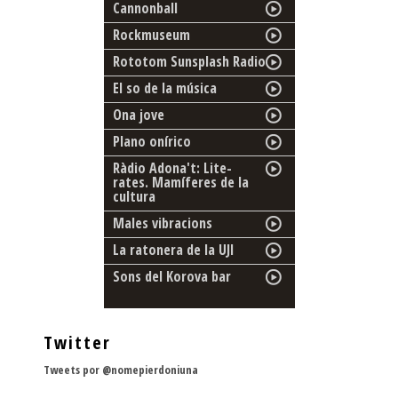
Cannonball
Rockmuseum
Rototom Sunsplash Radio
El so de la música
Ona jove
Plano onírico
Ràdio Adona't: Lite-
rates. Mamíferes de la
cultura
Males vibracions
La ratonera de la UJI
Sons del Korova bar
Twitter
Tweets por @nomepierdoniuna