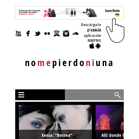
Descárgate
gratis la nueva
aplicación
NMPNU
no
me
pierdo
ni
una
Buscar
Xenia: "Berrea"
Allí donde la músi