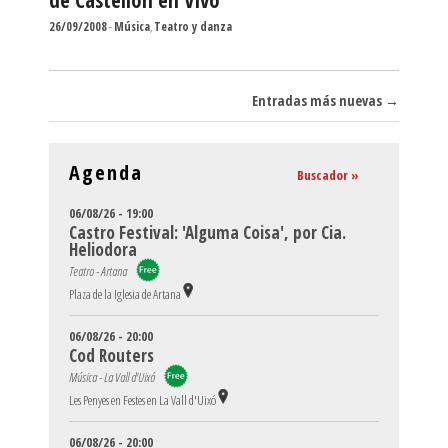
de Castellón en Vivo
26/09/2008
-
Música
,
Teatro y danza
Navegador de artículos
Entradas más nuevas
→
Agenda
Buscador »
06/08/26 - 19:00
Castro Festival: 'Alguma Coisa', por Cia.
Heliodora
Teatro - Artana
Plaza de la Iglesia de Artana
06/08/26 - 20:00
Cod Routers
Música - La Vall d'Uixó
Les Penyes en Festes en La Vall d'Uixó
06/08/26 - 20:00