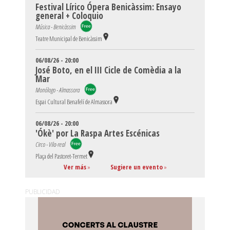
Festival Lírico Ópera Benicàssim: Ensayo
general + Coloquio
Música - Benicàssim
Teatre Municipal de Benicàssim
06/08/26 - 20:00
José Boto, en el III Cicle de Comèdia a la
Mar
Monólogo - Almassora
Espai Cultural Benafelí de Almassora
06/08/26 - 20:00
'Ókè' por La Raspa Artes Escénicas
Circo - Vila-real
Plaça del Pastoret-Termet
Ver más
»
Sugiere un evento
»
PUBLICIDAD