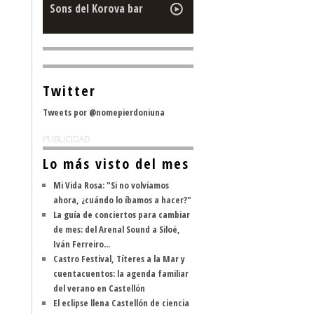
Sons del Korova bar
Twitter
Tweets por @nomepierdoniuna
PUBLICIDAD
Lo más visto del mes
Mi Vida Rosa: "Si no volvíamos
ahora, ¿cuándo lo íbamos a hacer?"
La guía de conciertos para cambiar
de mes: del Arenal Sound a Siloé,
Iván Ferreiro...
Castro Festival, Títeres a la Mar y
cuentacuentos: la agenda familiar
del verano en Castellón
El eclipse llena Castellón de ciencia