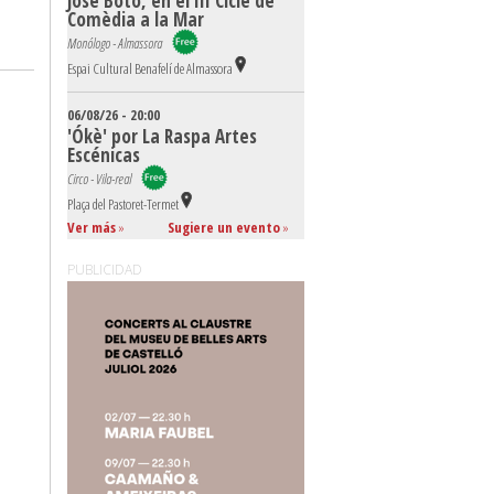
José Boto, en el III Cicle de
Comèdia a la Mar
Monólogo - Almassora
Espai Cultural Benafelí de Almassora
06/08/26 - 20:00
'Ókè' por La Raspa Artes
Escénicas
Circo - Vila-real
Plaça del Pastoret-Termet
Ver más
»
Sugiere un evento
»
PUBLICIDAD