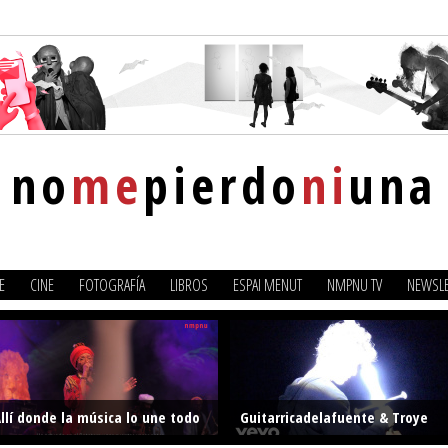
no
me
pierdo
ni
una
E
CINE
FOTOGRAFÍA
LIBROS
ESPAI MENUT
NMPNU TV
NEWSLE
llí donde la música lo une todo
Guitarricadelafuente & Troye