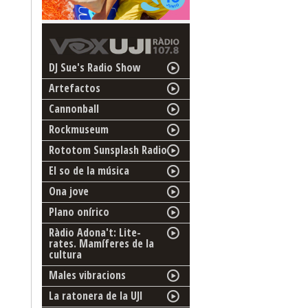
DJ Sue's Radio Show
Artefactos
Cannonball
Rockmuseum
Rototom Sunsplash Radio
El so de la música
Ona jove
Plano onírico
Ràdio Adona't: Lite-
rates. Mamíferes de la
cultura
Males vibracions
La ratonera de la UJI