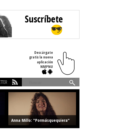
Descárgate
gratis la nueva
aplicación
NMPNU
TTER
Buscar
Anna Millo: "Pormásquequiera"
Farlise: "Marmelade"