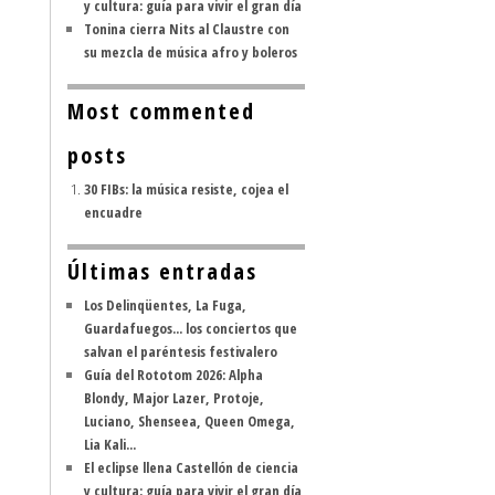
y cultura: guía para vivir el gran día
Tonina cierra Nits al Claustre con
su mezcla de música afro y boleros
Most commented
posts
30 FIBs: la música resiste, cojea el
encuadre
Últimas entradas
Los Delinqüentes, La Fuga,
Guardafuegos... los conciertos que
salvan el paréntesis festivalero
Guía del Rototom 2026: Alpha
Blondy, Major Lazer, Protoje,
Luciano, Shenseea, Queen Omega,
Lia Kali...
El eclipse llena Castellón de ciencia
y cultura: guía para vivir el gran día