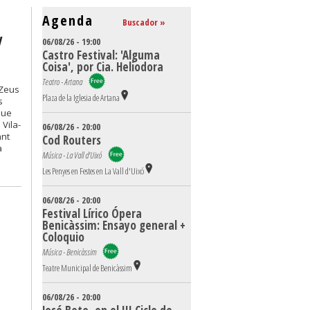
Agenda
Buscador »
y
06/08/26 - 19:00
Castro Festival: 'Alguma
Coisa', por Cia. Heliodora
Teatro - Artana
 Zeus
Plaza de la Iglesia de Artana
s
que
Vila-
06/08/26 - 20:00
ant
Cod Routers
a
Música - La Vall d'Uixó
Les Penyes en Festes en La Vall d'Uixó
06/08/26 - 20:00
Festival Lírico Ópera
Benicàssim: Ensayo general +
Coloquio
Música - Benicàssim
Teatre Municipal de Benicàssim
06/08/26 - 20:00