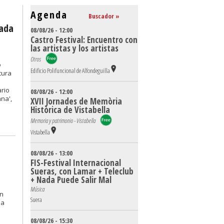
Agenda
Buscador »
rada
08/08/26 - 12:00
Castro Festival: Encuentro con
las artistas y los artistas
Otros
o
Edificio Polifuncional de Alfondeguilla
tura
ario
08/08/26 - 12:00
na',
XVII Jornades de Memòria
Històrica de Vistabella
Memoria y patrimonio - Vistabella
Vistabella
08/08/26 - 13:00
FIS-Festival Internacional
Sueras, con Lamar + Teleclub
+ Nada Puede Salir Mal
Música
an
Suera
la
08/08/26 - 15:30