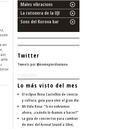
Males vibracions
La ratonera de la UJI
Sons del Korova bar
ez,
àssim
a en
r,
Twitter
azi,
 arte
u
Tweets por @nomepierdoniuna
orror
PUBLICIDAD
Lo más visto del mes
El eclipse llena Castellón de ciencia
y cultura: guía para vivir el gran día
Mi Vida Rosa: "Si no volvíamos
ahora, ¿cuándo lo íbamos a hacer?"
La guía de conciertos para cambiar
de mes: del Arenal Sound a Siloé,