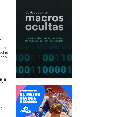
n
,
e 2020
ovedad
inado
ejo
PUBLICIDAD
 el