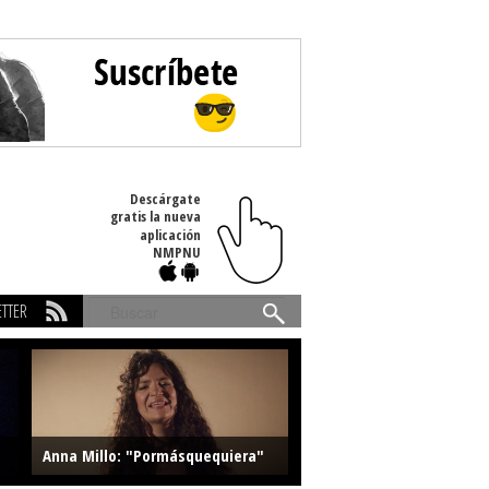
Descárgate
gratis la nueva
aplicación
NMPNU
TTER
Buscar
Anna Millo: "Pormásquequiera"
Farlise: "Marmelade"