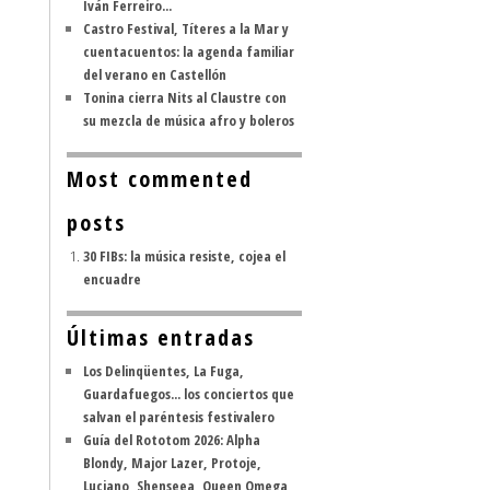
Iván Ferreiro...
Castro Festival, Títeres a la Mar y
cuentacuentos: la agenda familiar
del verano en Castellón
Tonina cierra Nits al Claustre con
su mezcla de música afro y boleros
Most commented
posts
30 FIBs: la música resiste, cojea el
encuadre
Últimas entradas
Los Delinqüentes, La Fuga,
Guardafuegos... los conciertos que
salvan el paréntesis festivalero
Guía del Rototom 2026: Alpha
Blondy, Major Lazer, Protoje,
Luciano, Shenseea, Queen Omega,