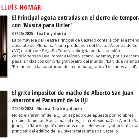
Sivan...
:
LLUÍS HOMAR
El Principal agota entradas en el cierre de tempo
con 'Música para Hitler'
03/06/2025
-
Teatro y danza
La primavera del Teatre Principal de Castelló contará con el estren
absoluto de 'Plenamar',, una producción del Institut Valencià de Cul
(IVC) escrita por Begoña Tena y codirigida por las también
castellonenses Laia Porcar y Núria Vizcarro. Además, por su escen
pasarán clásicos como 'El gran teatro del mundo', 'La vidua valencia
'Prometeo' o la adaptación de la cinematográfica 'Los lunes al sol'.
El grito impositor de macho de Alberto San Juan
abarrota el Paranimf de la UJI
20/03/2024
-
Música
,
Teatro y danza
No es el Paranimf de la UJI un espacio que apueste por nombres
propios famosos. Busca más el riesgo, la reflexión... Con Alberto S
Juan y su 'Macho grita' unió todos estos elementos y abarrotó la sa
principal del edificio de la Universitat Jaume I de Castelló.