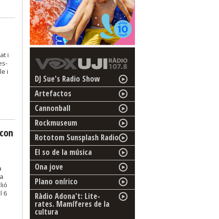
t i
es-
e i
DJ Sue's Radio Show
Artefactos
Cannonball
Rockmuseum
 con
Rototom Sunsplash Radio
El so de la música
Ona jove
a
 a
Plano onírico
lió
l 6
Ràdio Adona't: Lite-
rates. Mamíferes de la
cultura