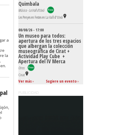
Quimbala
Música - La Vall d'Uixó
Les Penyes en Festes en La Vall d'Uixó
08/08/26 - 17:00
Un museo para todos:
gar a
apertura de los tres espacios
que albergan la colección
tre
museográfica de Cirat +
re la
Actividad Play Cube +
,
Apertura del IV Merca
ien.
Otros
Cirat
Ver más
»
Sugiere un evento
»
pal
PUBLICIDAD
ijón,
el
o