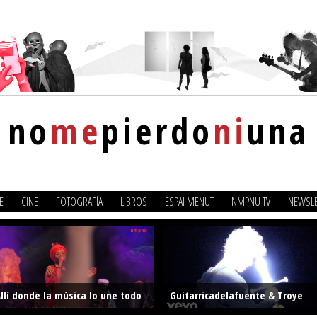
no
me
pierdo
ni
una
E
CINE
FOTOGRAFÍA
LIBROS
ESPAI MENUT
NMPNU TV
NEWSLE
llí donde la música lo une todo
Guitarricadelafuente & Troye