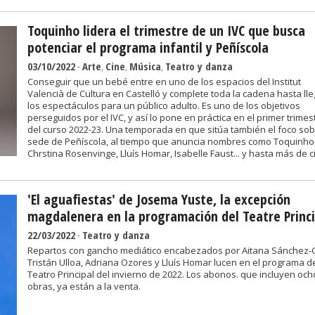
Toquinho lidera el trimestre de un IVC que busca
potenciar el programa infantil y Peñíscola
03/10/2022
-
Arte
,
Cine
,
Música
,
Teatro y danza
Conseguir que un bebé entre en uno de los espacios del Institut
Valencià de Cultura en Castelló y complete toda la cadena hasta lle
los espectáculos para un público adulto. Es uno de los objetivos
perseguidos por el IVC, y así lo pone en práctica en el primer trimes
del curso 2022-23. Una temporada en que sitúa también el foco sob
sede de Peñíscola, al tiempo que anuncia nombres como Toquinho
Chrstina Rosenvinge, Lluís Homar, Isabelle Faust... y hasta más de c
'El aguafiestas' de Josema Yuste, la excepción
magdalenera en la programación del Teatre Princi
22/03/2022
-
Teatro y danza
Repartos con gancho mediático encabezados por Aitana Sánchez-G
Tristán Ulloa, Adriana Ozores y Lluís Homar lucen en el programa d
Teatro Principal del invierno de 2022. Los abonos. que incluyen och
obras, ya están a la venta.