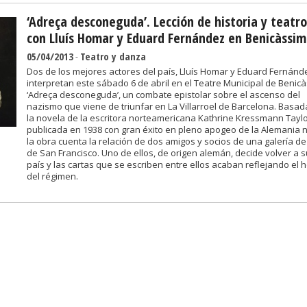
‘Adreça desconeguda’. Lección de historia y teatro
con Lluís Homar y Eduard Fernández en Benicàssim
05/04/2013
-
Teatro y danza
Dos de los mejores actores del país, Lluís Homar y Eduard Fernánd
interpretan este sábado 6 de abril en el Teatre Municipal de Benic
‘Adreça desconeguda’, un combate epistolar sobre el ascenso del
nazismo que viene de triunfar en La Villarroel de Barcelona. Basad
la novela de la escritora norteamericana Kathrine Kressmann Taylo
publicada en 1938 con gran éxito en pleno apogeo de la Alemania n
la obra cuenta la relación de dos amigos y socios de una galería de
de San Francisco. Uno de ellos, de origen alemán, decide volver a s
país y las cartas que se escriben entre ellos acaban reflejando el h
del régimen.