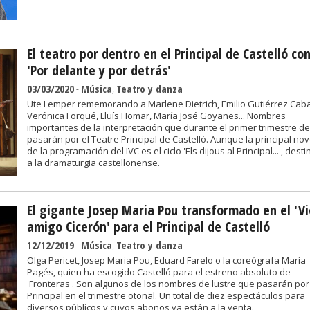
El teatro por dentro en el Principal de Castelló co
'Por delante y por detrás'
03/03/2020
-
Música
,
Teatro y danza
Ute Lemper rememorando a Marlene Dietrich, Emilio Gutiérrez Caba
Verónica Forqué, Lluís Homar, María José Goyanes... Nombres
importantes de la interpretación que durante el primer trimestre d
pasarán por el Teatre Principal de Castelló. Aunque la principal n
de la programación del IVC es el ciclo 'Els dijous al Principal...', dest
a la dramaturgia castellonense.
El gigante Josep Maria Pou transformado en el 'Vi
amigo Cicerón' para el Principal de Castelló
12/12/2019
-
Música
,
Teatro y danza
Olga Pericet, Josep Maria Pou, Eduard Farelo o la coreógrafa María
Pagés, quien ha escogido Castelló para el estreno absoluto de
'Fronteras'. Son algunos de los nombres de lustre que pasarán por
Principal en el trimestre otoñal. Un total de diez espectáculos para
diversos públicos y cuyos abonos ya están a la venta.