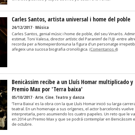
Carles Santos, artista universal i home del poble
24/12/2017
-
Música
Carles Santos, genial músic i home de poble, del seu Vinaròs. Admira
estimat. Toni Valesa, director artístic del Paranimf de l'UJI -entre altr
recorda per a Nomepierdoniuna la figura d'un personatge irrepetibl
afegeix una sucosa biografia cronològica.
(Comentarios 4)
Benicàssim recibe a un Lluís Homar multiplicado y
Premio Max por 'Terra baixa'
05/10/2017
-
Arte
,
Cine
,
Teatro y danza
‘Terra Baixa’ es la obra con la que Lluís Homar inició su larga carrer
teatral. En un homenaje a sus orígenes, el actor barcelonés vuelve
interpretarla, pero asumiendo los cuatro papeles. Un reto que le va
en 2014 un Premio Max y que se podrá contemplar en Benicàssim e
de octubre.