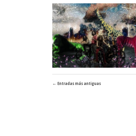
Navegador de artículos
←
Entradas más antiguas