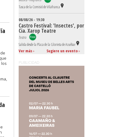
Tasca de la Comisió de Vilafranca
08/08/26 - 19:30
Castro Festival: 'Insectes', por
fía
Cia. Xarop Teatre
Teatro
Salida desde la Plaza de la Glorieta de Azuébar
Ver más
»
Sugiere un evento
»
 de
 que
PUBLICIDAD
 los
lma,
da
se
én