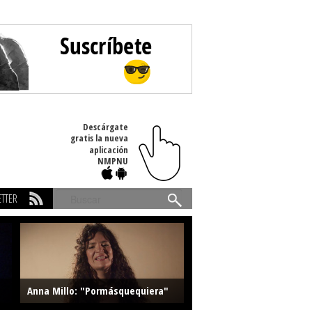
Descárgate
gratis la nueva
aplicación
NMPNU
TTER
Buscar
Anna Millo: "Pormásquequiera"
Farlise: "Marmelade"