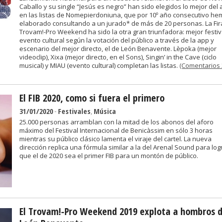
Caballo y su single “Jesús es negro” han sido elegidos lo mejor del
en las listas de Nomepierdoniuna, que por 10º año consecutivo he
elaborado consultando a un jurado* de más de 20 personas. La Fir
Trovam!-Pro Weekend ha sido la otra gran triunfadora: mejor festiv
evento cultural según la votación del público a través de la app y
escenario del mejor directo, el de León Benavente. Lèpoka (mejor
videoclip), Xixa (mejor directo, en el Sons), Singin’ in the Cave (ciclo
musical) y MIAU (evento cultural) completan las listas.
(Comentarios 
El FIB 2020, como si fuera el primero
31/01/2020
-
Festivales
,
Música
25.000 personas arramblan con la mitad de los abonos del aforo
máximo del Festival Internacional de Benicàssim en sólo 3 horas
mientras su público clásico lamenta el viraje del cartel. La nueva
dirección replica una fórmula similar a la del Arenal Sound para log
que el de 2020 sea el primer FIB para un montón de público.
El Trovam!-Pro Weekend 2019 explota a hombros 