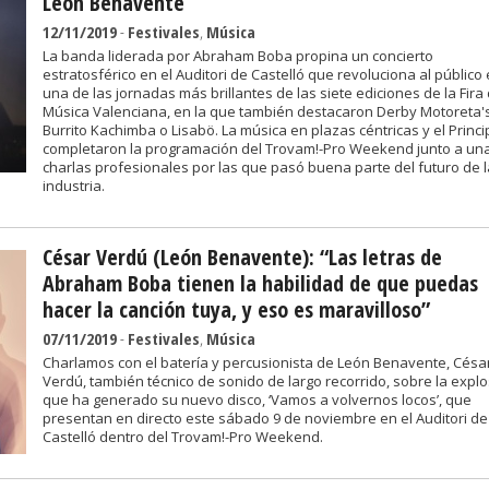
León Benavente
12/11/2019
-
Festivales
,
Música
La banda liderada por Abraham Boba propina un concierto
estratosférico en el Auditori de Castelló que revoluciona al público
una de las jornadas más brillantes de las siete ediciones de la Fira 
Música Valenciana, en la que también destacaron Derby Motoreta'
Burrito Kachimba o Lisabö. La música en plazas céntricas y el Princi
completaron la programación del Trovam!-Pro Weekend junto a un
charlas profesionales por las que pasó buena parte del futuro de l
industria.
César Verdú (León Benavente): “Las letras de
Abraham Boba tienen la habilidad de que puedas
hacer la canción tuya, y eso es maravilloso”
07/11/2019
-
Festivales
,
Música
Charlamos con el batería y percusionista de León Benavente, Césa
Verdú, también técnico de sonido de largo recorrido, sobre la expl
que ha generado su nuevo disco, ‘Vamos a volvernos locos’, que
presentan en directo este sábado 9 de noviembre en el Auditori de
Castelló dentro del Trovam!-Pro Weekend.