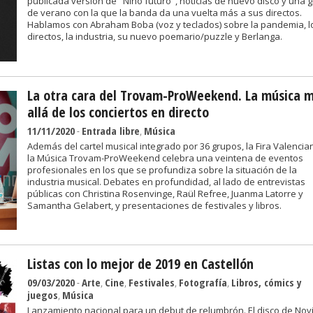
publicada versión de "Niño futuro", noticias de nuevo disco y una g
de verano con la que la banda da una vuelta más a sus directos.
Hablamos con Abraham Boba (voz y teclados) sobre la pandemia, l
directos, la industria, su nuevo poemario/puzzle y Berlanga.
La otra cara del Trovam-ProWeekend. La música 
allá de los conciertos en directo
11/11/2020
-
Entrada libre
,
Música
Además del cartel musical integrado por 36 grupos, la Fira Valencia
la Música Trovam-ProWeekend celebra una veintena de eventos
profesionales en los que se profundiza sobre la situación de la
industria musical. Debates en profundidad, al lado de entrevistas
públicas con Christina Rosenvinge, Raül Refree, Juanma Latorre y
Samantha Gelabert, y presentaciones de festivales y libros.
Listas con lo mejor de 2019 en Castellón
09/03/2020
-
Arte
,
Cine
,
Festivales
,
Fotografía
,
Libros, cómics y
juegos
,
Música
Lanzamiento nacional para un debut de relumbrón. El disco de Nov