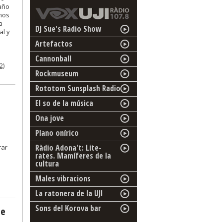
 año
mos
a
DJ Sue's Radio Show
al y
Artefactos
Cannonball
2)
Rockmuseum
Rototom Sunsplash Radio
El so de la música
Ona jove
Plano onírico
Ràdio Adona't: Lite-
rar
rates. Mamíferes de la
cultura
Males vibracions
La ratonera de la UJI
Sons del Korova bar
de