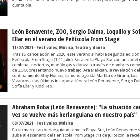
quinta ola.
León Benavente, ZOO, Sergio Dalma, Loquillo y So
Ellar en el verano de Peñíscola From Stage
11/07/2021
-
Festivales
,
Música
,
Teatro y danza
Tras su cancelación en 2020, este verano sí habrá segunda edición
Peñíscola From Stage (1-11 julio). Será en la Playa Sur con un cartel
combina conciertos, monólogos y danza a través de nombres como
de ZOO, presentando nuevo trabajo, Ara Malikian, la revelación del
confinamiento Stay Homas, la monologuista Martita de Graná, Los
Vivancos o las últimas incorporaciónes: León Benavente, Sergio Da
Sofía Ellar y Kidd Keo.
Abraham Boba (León Benavente): "La situación ca
vez se vuelve más berlanguiana en nuestro país"
08/07/2021
-
Festivales
,
Música
En un marco tan berlanguiano como la Playa Sur, León Benavente 
sube al escenario del Peñíscola From Stage (11 de julio) con la reci