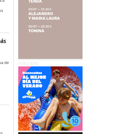
ira
os
más
na de
PUBLICIDAD
io