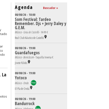
Agenda
Buscador »
08/08/26 - 18:00
Som Festival: Tardeo
Remember. Djs + Jerry Daley y
G.E.M.
y
Música - Grau de Castelló -
14-99 €
stado
Real Club Náutico de Castelló
ar
08/08/26 - 19:00
su
Guardafuegos
ando
Música - Benicàssim -
Taquilla Inversa €
Jinete Pálido
08/08/26 - 19:00
. La
Yotoco
Música - Onda
El Pla de Onda
xitos
08/08/26 - 19:00
Bandurrock
Música - Vilafranca