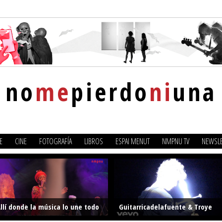
no
me
pierdo
ni
una
E
CINE
FOTOGRAFÍA
LIBROS
ESPAI MENUT
NMPNU TV
NEWSLE
llí donde la música lo une todo
Guitarricadelafuente & Troye