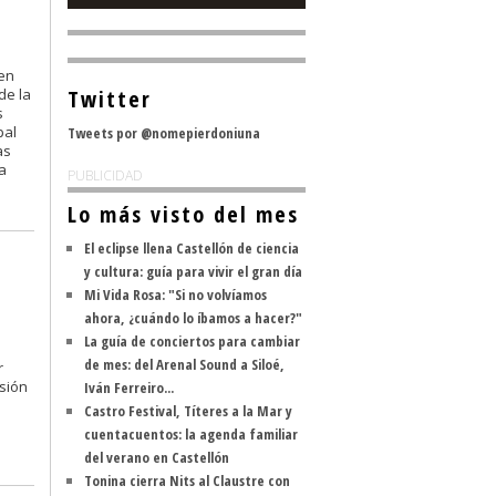
 en
de la
Twitter
s
pal
Tweets por @nomepierdoniuna
as
a
PUBLICIDAD
Lo más visto del mes
El eclipse llena Castellón de ciencia
y cultura: guía para vivir el gran día
Mi Vida Rosa: "Si no volvíamos
ahora, ¿cuándo lo íbamos a hacer?"
La guía de conciertos para cambiar
de mes: del Arenal Sound a Siloé,
r
osión
Iván Ferreiro...
Castro Festival, Títeres a la Mar y
cuentacuentos: la agenda familiar
del verano en Castellón
Tonina cierra Nits al Claustre con