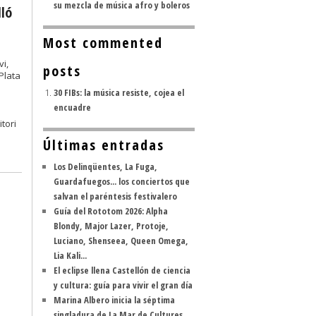
su mezcla de música afro y boleros
ló
Most commented
i,
posts
Plata
30 FIBs: la música resiste, cojea el
encuadre
tori
Últimas entradas
Los Delinqüentes, La Fuga,
Guardafuegos... los conciertos que
salvan el paréntesis festivalero
Guía del Rototom 2026: Alpha
Blondy, Major Lazer, Protoje,
Luciano, Shenseea, Queen Omega,
Lia Kali...
El eclipse llena Castellón de ciencia
y cultura: guía para vivir el gran día
Marina Albero inicia la séptima
singladura de La Mar de Cultures