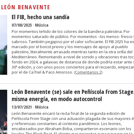
Sivan...
:
LEÓN BENAVENTE
El FIB, hecho una sandía
07/08/2025
-
Música
Por momentos teñido de los colores de la bandera palestina. Por
momentos saturado de público. Por momentos –los menos- fresco 
sabroso. También pegajoso por el calor sofocante. El FIB 2025 ha e
marcado por el boicot previo y los mensajes de apoyo al pueblo
palestino, literalmente arrasado mientras tanto en la otra orilla del
Mediterráneo. Remontando a nivel de sonido y vibraciones tras toc
fondo en 2024, a galaxias de distancia de donde podría estar ante 
30ª edición, y con unos pocos conciertos para el recuerdo, empez
por el de Ca7riel & Paco Amoroso.
(Comentarios 2)
León Benavente (se) sale en Peñíscola From Stage
misma energía, en modo autocontrol
13/07/2021
-
Música
León Benavente encaró la recta final de la segunda edición de
Peñíscola From Stage con una actuación plagada de sus mayores é
y referencias constantes al contexto pandémico. Los leones,
encabezados por Abraham Boba, compartieron escenario con los
locales The Black Beat. El aliento que necesitas para navegar en la