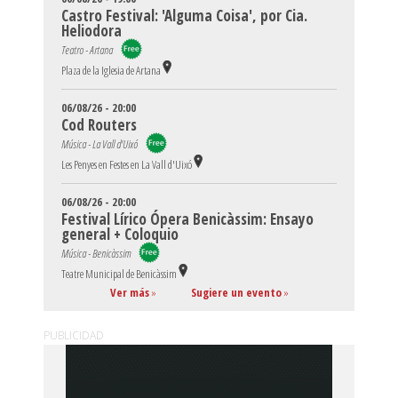
Castro Festival: 'Alguma Coisa', por Cia.
Heliodora
Teatro - Artana
Plaza de la Iglesia de Artana
06/08/26 - 20:00
Cod Routers
Música - La Vall d'Uixó
Les Penyes en Festes en La Vall d'Uixó
06/08/26 - 20:00
Festival Lírico Ópera Benicàssim: Ensayo
general + Coloquio
Música - Benicàssim
Teatre Municipal de Benicàssim
Ver más
»
Sugiere un evento
»
PUBLICIDAD