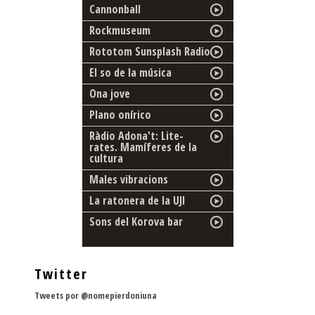
Cannonball
Rockmuseum
Rototom Sunsplash Radio
El so de la música
Ona jove
Plano onírico
Ràdio Adona't: Lite-
rates. Mamíferes de la
cultura
Males vibracions
La ratonera de la UJI
Sons del Korova bar
Twitter
Tweets por @nomepierdoniuna