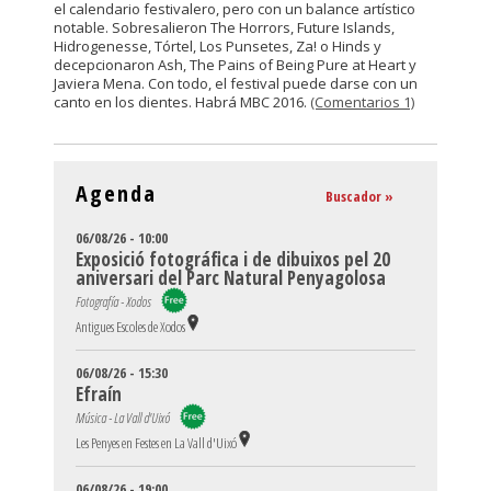
el calendario festivalero, pero con un balance artístico
notable. Sobresalieron The Horrors, Future Islands,
Hidrogenesse, Tórtel, Los Punsetes, Za! o Hinds y
decepcionaron Ash, The Pains of Being Pure at Heart y
Javiera Mena. Con todo, el festival puede darse con un
canto en los dientes. Habrá MBC 2016.
(Comentarios 1)
Agenda
Buscador »
06/08/26 - 10:00
Exposició fotográfica i de dibuixos pel 20
aniversari del Parc Natural Penyagolosa
Fotografía - Xodos
Antigues Escoles de Xodos
06/08/26 - 15:30
Efraín
Música - La Vall d'Uixó
Les Penyes en Festes en La Vall d'Uixó
06/08/26 - 19:00