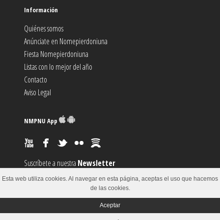
Información
Quiénes somos
Anúnciate en Nomepierdoniuna
Fiesta Nomepierdoniuna
Listas con lo mejor del año
Contacto
Aviso Legal
NMPNU App
Suscríbete a nuestra
Newsletter
Suscríbete al canal
RSS
Esta web utiliza cookies. Al navegar en esta página, aceptas el uso que hacemos
Sugiere un
Evento
de las cookies.
Aceptar
© 2002-2018