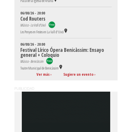
Plaza de la Iglesia de Artana
06/08/26 - 20:00
Cod Routers
Música - La Vall d'Uixó
Les Penyes en Festes en La Vall d'Uixó
06/08/26 - 20:00
Festival Lírico Ópera Benicàssim: Ensayo
general + Coloquio
Música - Benicàssim
Teatre Municipal de Benicàssim
Ver más
»
Sugiere un evento
»
PUBLICIDAD