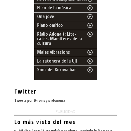
El so de la música
Ona jove
Plano onírico
Ràdio Adona't: Lite-
rates. Mamíferes de la
cultura
Males vibracions
La ratonera de la UJI
Sons del Korova bar
Twitter
Tweets por @nomepierdoniuna
PUBLICIDAD
Lo más visto del mes
Mi Vida Rosa: "Si no volvíamos ahora, ¿cuándo lo íbamos a