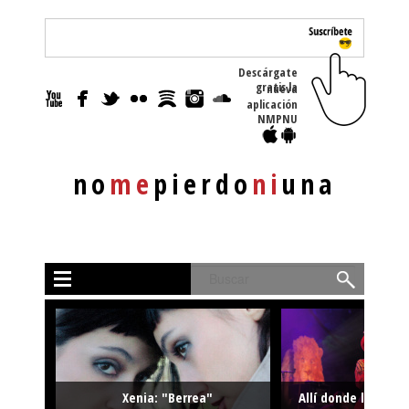
Descárgate
gratis la nueva
aplicación
NMPNU
no
me
pierdo
ni
una
Buscar
Xenia: "Berrea"
Allí donde la músi