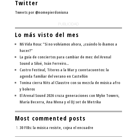
Twitter
Tweets por @nomepierdoniuna
PUBLICIDAD
Lo más visto del mes
Mi Vida Rosa: "Si no volvíamos ahora, ¿cuándo lo íbamos a
hacer?"
La guía de conciertos para cambiar de mes: del Arenal
Sound a Siloé, Iván Ferreiro...
Castro Festival, Títeres a la Mar y cuentacuentos: la
agenda familiar del verano en Castellón
Tonina cierra Nits al Claustre con su mezcla de música afro
y boleros
El Arenal Sound 2026 cruza generaciones con Myke Towers,
María Becerra, Ana Mena y el DJ set de Metrika
Most commented posts
30 FIBs: la música resiste, cojea el encuadre