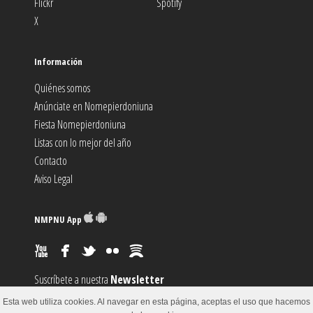
Flickr
Spotify
X
Información
Quiénes somos
Anúnciate en Nomepierdoniuna
Fiesta Nomepierdoniuna
Listas con lo mejor del año
Contacto
Aviso Legal
NMPNU App
Suscríbete a nuestra
Newsletter
Suscríbete al canal
RSS
Esta web utiliza cookies. Al navegar en esta página, aceptas el uso que hacemos