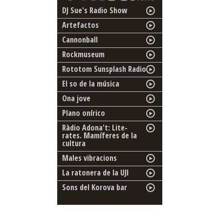
DJ Sue's Radio Show
Artefactos
Cannonball
Rockmuseum
Rototom Sunsplash Radio
El so de la música
Ona jove
Plano onírico
Ràdio Adona't: Lite-
rates. Mamíferes de la
cultura
Males vibracions
La ratonera de la UJI
Sons del Korova bar