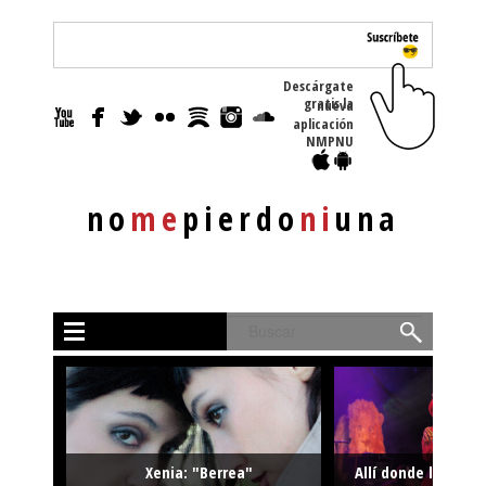
Descárgate
gratis la nueva
aplicación
NMPNU
no
me
pierdo
ni
una
Buscar
Xenia: "Berrea"
Allí donde la músi