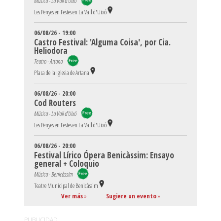
Música - La Vall d'Uixó
Les Penyes en Festes en La Vall d'Uixó
06/08/26 - 19:00
Castro Festival: 'Alguma Coisa', por Cia.
Heliodora
Teatro - Artana
Plaza de la Iglesia de Artana
06/08/26 - 20:00
Cod Routers
Música - La Vall d'Uixó
Les Penyes en Festes en La Vall d'Uixó
06/08/26 - 20:00
Festival Lírico Ópera Benicàssim: Ensayo
general + Coloquio
Música - Benicàssim
Teatre Municipal de Benicàssim
Ver más
»
Sugiere un evento
»
PUBLICIDAD