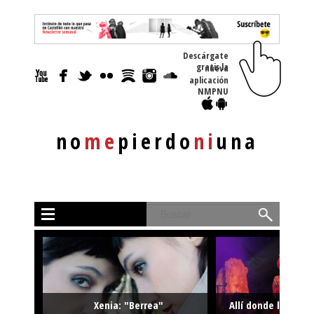
Descárgate
gratis la nueva
aplicación
NMPNU
no
me
pierdo
ni
una
Buscar
Xenia: "Berrea"
Allí donde la músi