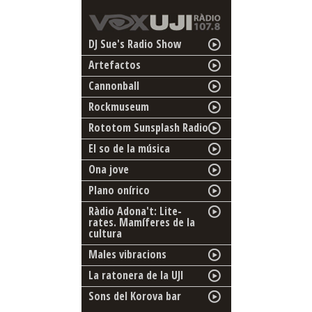
DJ Sue's Radio Show
Artefactos
Cannonball
Rockmuseum
Rototom Sunsplash Radio
El so de la música
Ona jove
Plano onírico
Ràdio Adona't: Lite-
rates. Mamíferes de la
cultura
Males vibracions
La ratonera de la UJI
Sons del Korova bar