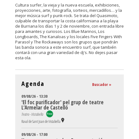
Cultura surfer, la vieja y la nueva escuela, exhibiciones,
proyecciones, arte, fotografía, sorteos, mercadillos… y la
mejor música surf y punk-rock. Se trata del Quasimoto,
culpable de transportar la costa californiana a la playa
de Burriana los días 1 y 2 de noviembre, con entrada libre
para amantes y curiosos. Los Blue Marinos, Los
Longboards, The Kanaloas y los locales Five Fingers With
Parasol y The Rockaways son los grupos que pondrán
las banda sonora a este encuentro surf, que también
contará con una gran variedad de dj's. No dejes pasar
esta ola.
Agenda
Buscador »
09/08/26 - 13:30
'El foc purificador' pel grup de teatre
L’Armelar de Castelló
Teatro - Vistabella
Raval de Sant Joan de Vistabella
09/08/26 - 17:00