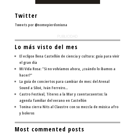
Twitter
Tweets por @nomepierdoniuna
PUBLICIDAD
Lo más visto del mes
El eclipse llena Castellón de ciencia y cultura: guía para vivir
el gran día
Mi Vida Rosa: "Si no volvíamos ahora, ¿cuándo lo íbamos a
hacer?"
La guía de conciertos para cambiar de mes: del Arenal
Sound a Siloé, Iván Ferreiro...
Castro Festival, Títeres a la Mar y cuentacuentos: la
agenda familiar del verano en Castellón
Tonina cierra Nits al Claustre con su mezcla de música afro
y boleros
Most commented posts