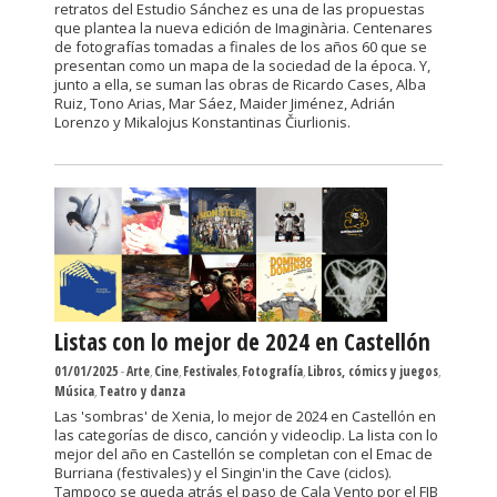
retratos del Estudio Sánchez es una de las propuestas
que plantea la nueva edición de Imaginària. Centenares
de fotografías tomadas a finales de los años 60 que se
presentan como un mapa de la sociedad de la época. Y,
junto a ella, se suman las obras de Ricardo Cases, Alba
Ruiz, Tono Arias, Mar Sáez, Maider Jiménez, Adrián
Lorenzo y Mikalojus Konstantinas Čiurlionis.
Listas con lo mejor de 2024 en Castellón
01/01/2025
-
Arte
,
Cine
,
Festivales
,
Fotografía
,
Libros, cómics y juegos
,
Música
,
Teatro y danza
Las 'sombras' de Xenia, lo mejor de 2024 en Castellón en
las categorías de disco, canción y videoclip. La lista con lo
mejor del año en Castellón se completan con el Emac de
Burriana (festivales) y el Singin'in the Cave (ciclos).
Tampoco se queda atrás el paso de Cala Vento por el FIB