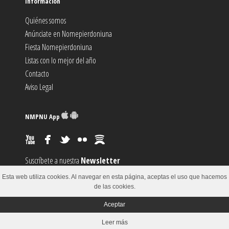
Información
Quiénes somos
Anúnciate en Nomepierdoniuna
Fiesta Nomepierdoniuna
Listas con lo mejor del año
Contacto
Aviso Legal
NMPNU App
Suscríbete a nuestra
Newsletter
Suscríbete al canal
RSS
Esta web utiliza cookies. Al navegar en esta página, aceptas el uso que hacemos
Sugiere un
Evento
de las cookies.
Aceptar
© 2002-2018
Leer más