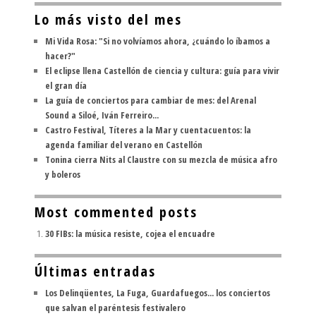
Lo más visto del mes
Mi Vida Rosa: "Si no volvíamos ahora, ¿cuándo lo íbamos a
hacer?"
El eclipse llena Castellón de ciencia y cultura: guía para vivir
el gran día
La guía de conciertos para cambiar de mes: del Arenal
Sound a Siloé, Iván Ferreiro...
Castro Festival, Títeres a la Mar y cuentacuentos: la
agenda familiar del verano en Castellón
Tonina cierra Nits al Claustre con su mezcla de música afro
y boleros
Most commented posts
30 FIBs: la música resiste, cojea el encuadre
Últimas entradas
Los Delinqüentes, La Fuga, Guardafuegos... los conciertos
que salvan el paréntesis festivalero