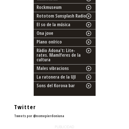
Rockmuseum
Rototom Sunsplash Radio
El so de la música
Ona jove
Plano onírico
Ràdio Adona't: Lite-
rates. Mamíferes de la
cultura
Males vibracions
La ratonera de la UJI
Sons del Korova bar
Twitter
Tweets por @nomepierdoniuna
PUBLICIDAD