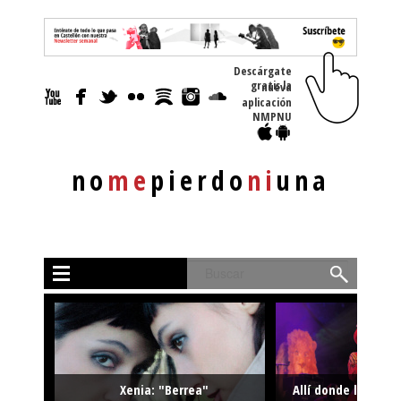
Descárgate
gratis la nueva
aplicación
NMPNU
no
me
pierdo
ni
una
Buscar
Xenia: "Berrea"
Allí donde la músi