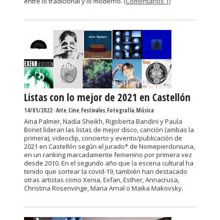
entre lo tradicional y lo moderno.
(Comentarios 1)
Listas con lo mejor de 2021 en Castellón
14/01/2022
-
Arte
,
Cine
,
Festivales
,
Fotografía
,
Música
Aina Palmer, Nadia Sheikh, Rigoberta Bandini y Paula
Bonet lideran las listas de mejor disco, canción (ambas la
primera), videoclip, concierto y evento/publicación de
2021 en Castellón según el jurado* de Nomepierdoniuna,
en un ranking marcadamente femenino por primera vez
desde 2010. En el segundo año que la escena cultural ha
tenido que sortear la covid-19, también han destacado
otras artistas como Xenia, Exfan, Esther, Annacrusa,
Christina Rosenvinge, Maria Arnal o Maika Makovsky.