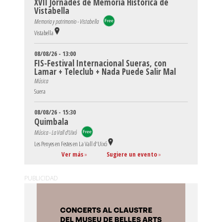
XVII Jornades de Memòria Històrica de
Vistabella
Memoria y patrimonio - Vistabella
Vistabella
08/08/26 - 13:00
FIS-Festival Internacional Sueras, con
Lamar + Teleclub + Nada Puede Salir Mal
Música
Suera
08/08/26 - 15:30
Quimbala
Música - La Vall d'Uixó
Les Penyes en Festes en La Vall d'Uixó
Ver más
»
Sugiere un evento
»
PUBLICIDAD