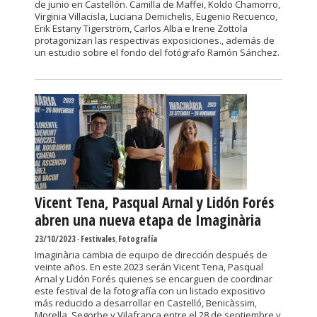
de junio en Castellón. Camilla de Maffei, Koldo Chamorro,
Virginia Villacisla, Luciana Demichelis, Eugenio Recuenco,
Erik Estany Tigerström, Carlos Alba e Irene Zottola
protagonizan las respectivas exposiciones., además de
un estudio sobre el fondo del fotógrafo Ramón Sánchez.
Vicent Tena, Pasqual Arnal y Lidón Forés
abren una nueva etapa de Imaginària
23/10/2023
-
Festivales
,
Fotografía
Imaginària cambia de equipo de dirección después de
veinte años. En este 2023 serán Vicent Tena, Pasqual
Arnal y Lidón Forés quienes se encarguen de coordinar
este festival de la fotografía con un listado expositivo
más reducido a desarrollar en Castelló, Benicàssim,
Morella, Segorbe y Vilafranca entre el 28 de septiembre y