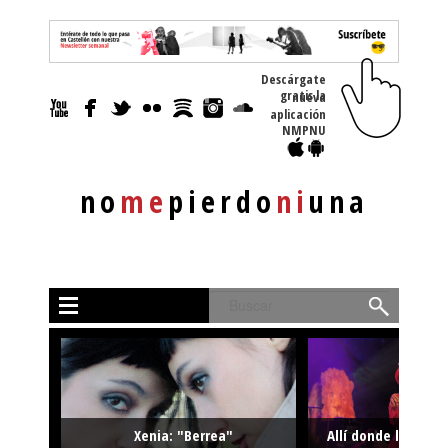
Descárgate
gratis la nueva
aplicación
NMPNU
no
me
pierdo
ni
una
Buscar
Xenia: "Berrea"
Allí donde la músi