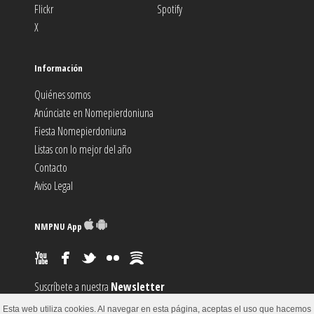
Flickr
Spotify
X
Información
Quiénes somos
Anúnciate en Nomepierdoniuna
Fiesta Nomepierdoniuna
Listas con lo mejor del año
Contacto
Aviso Legal
NMPNU App
Suscríbete a nuestra
Newsletter
Suscríbete al canal
RSS
Esta web utiliza cookies. Al navegar en esta página, aceptas el uso que hacemos