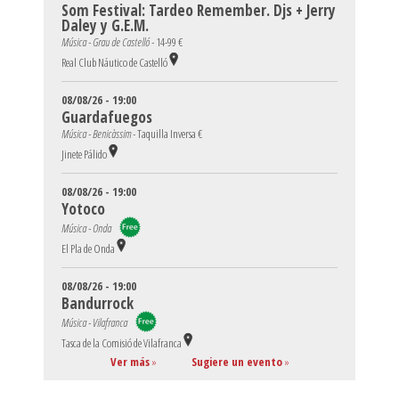
Som Festival: Tardeo Remember. Djs + Jerry
Daley y G.E.M.
Música - Grau de Castelló -
14-99 €
Real Club Náutico de Castelló
08/08/26 - 19:00
Guardafuegos
Música - Benicàssim -
Taquilla Inversa €
Jinete Pálido
08/08/26 - 19:00
Yotoco
Música - Onda
El Pla de Onda
08/08/26 - 19:00
Bandurrock
Música - Vilafranca
Tasca de la Comisió de Vilafranca
Ver más
»
Sugiere un evento
»