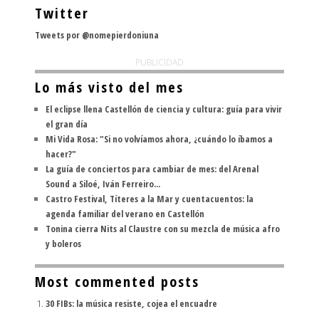
Twitter
Tweets por @nomepierdoniuna
PUBLICIDAD
Lo más visto del mes
El eclipse llena Castellón de ciencia y cultura: guía para vivir
el gran día
Mi Vida Rosa: "Si no volvíamos ahora, ¿cuándo lo íbamos a
hacer?"
La guía de conciertos para cambiar de mes: del Arenal
Sound a Siloé, Iván Ferreiro...
Castro Festival, Títeres a la Mar y cuentacuentos: la
agenda familiar del verano en Castellón
Tonina cierra Nits al Claustre con su mezcla de música afro
y boleros
Most commented posts
30 FIBs: la música resiste, cojea el encuadre