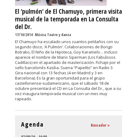
El ‘pulmón’ de El Chamuyo, primera visita
musical de la temporada en La Consulta
del Dr.
17/10/2014
-
Música
,
Teatro y danza
El Chamuyo ha escalado unos cuantos peldaños con su
segundo disco, ‘A Pulmón’. Colaboraciones de Bongo
Botrako, El Niño de la Hipoteca, Goy Karamelo… incluso
aparece el nombre de Mario Siperman (Los Fabulosos
Cadillacs) en el apartado de masterización. Fichaje por el
sello barcelonés Kasba. Suena “Papelito” en Radio 3.
Gira nacional con 13 fechas (4 en Madrid y 3 en
Barcelona). Es la gran oportunidad para el grupo
castellonense-sudamericano, que el sábado 18 de
octubre presentará el CD en La Consulta del Dr., que a su
vez inaugura temporada musical con un mes muy
rapeado.
Agenda
Buscador »
07/08/26 - 16:00