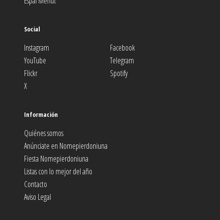
Espai Menut
Social
Instagram
Facebook
YouTube
Telegram
Flickr
Spotify
X
Información
Quiénes somos
Anúnciate en Nomepierdoniuna
Fiesta Nomepierdoniuna
Listas con lo mejor del año
Contacto
Aviso Legal