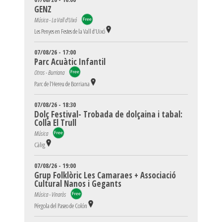
GENZ
Música - La Vall d'Uixó
Les Penyes en Festes de la Vall d’Uixó
07/08/26 - 17:00
Parc Acuàtic Infantil
Otros - Burriana
Parc de l’Hereu de Borriana
07/08/26 - 18:30
Dolç Festival- Trobada de dolçaina i tabal:
Colla El Trull
Música
Càlig
07/08/26 - 19:00
Grup Folklòric Les Camaraes + Associació
Cultural Nanos i Gegants
Música - Vinaròs
Pérgola del Paseo de Colón