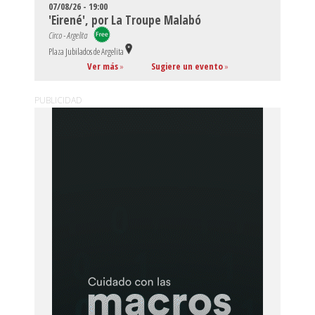
07/08/26 - 19:00
'Eirené', por La Troupe Malabó
Circo - Argelita
Plaza Jubilados de Argelita
Ver más
»
Sugiere un evento
»
PUBLICIDAD