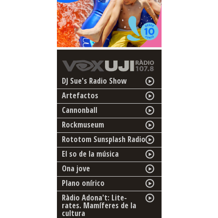
DJ Sue's Radio Show
Artefactos
Cannonball
Rockmuseum
Rototom Sunsplash Radio
El so de la música
Ona jove
Plano onírico
Ràdio Adona't: Lite-
rates. Mamíferes de la
cultura