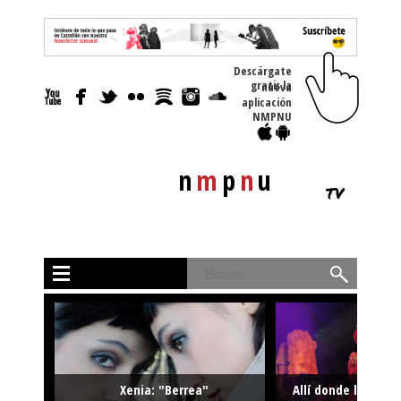
Descárgate
gratis la nueva
aplicación
NMPNU
n
m
p
n
u
tv
Buscar
Xenia: "Berrea"
Allí donde la músi