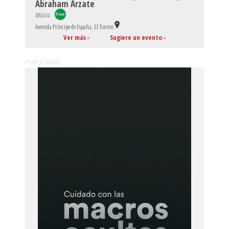
Abraham Arzate
Música
Avenida Príncipe de España, El Tormo
Ver más
»
Sugiere un evento
»
PUBLICIDAD