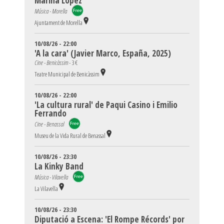
Marina Lopez
Música - Morella
Ajuntament de Morella
10/08/26 - 22:00
'A la cara' (Javier Marco, España, 2025)
Cine - Benicàssim -
3 €
Teatre Municipal de Benicàssim
10/08/26 - 22:00
'La cultura rural' de Paqui Casino i Emilio
Ferrando
Cine - Benassal
Museu de la Vida Rural de Benassal
10/08/26 - 23:30
La Kinky Band
Música - Vilavella
La Vilavella
10/08/26 - 23:30
Diputació a Escena: 'El Rompe Récords' por