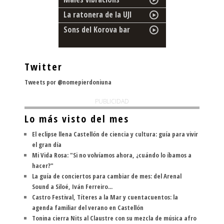
La ratonera de la UJI
Sons del Korova bar
Twitter
Tweets por @nomepierdoniuna
PUBLICIDAD
Lo más visto del mes
El eclipse llena Castellón de ciencia y cultura: guía para vivir
el gran día
Mi Vida Rosa: "Si no volvíamos ahora, ¿cuándo lo íbamos a
hacer?"
La guía de conciertos para cambiar de mes: del Arenal
Sound a Siloé, Iván Ferreiro...
Castro Festival, Títeres a la Mar y cuentacuentos: la
agenda familiar del verano en Castellón
Tonina cierra Nits al Claustre con su mezcla de música afro