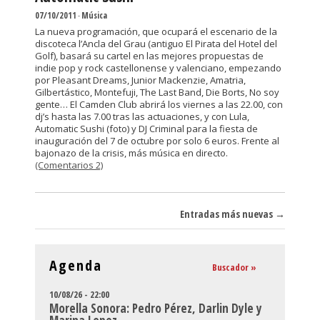
07/10/2011
-
Música
La nueva programación, que ocupará el escenario de la
discoteca l’Ancla del Grau (antiguo El Pirata del Hotel del
Golf), basará su cartel en las mejores propuestas de
indie pop y rock castellonense y valenciano, empezando
por Pleasant Dreams, Junior Mackenzie, Amatria,
Gilbertástico, Montefuji, The Last Band, Die Borts, No soy
gente… El Camden Club abrirá los viernes a las 22.00, con
dj’s hasta las 7.00 tras las actuaciones, y con Lula,
Automatic Sushi (foto) y DJ Criminal para la fiesta de
inauguración del 7 de octubre por solo 6 euros. Frente al
bajonazo de la crisis, más música en directo.
(Comentarios 2)
Navegador de artículos
Entradas más nuevas
→
Agenda
Buscador »
10/08/26 - 22:00
Morella Sonora: Pedro Pérez, Darlin Dyle y