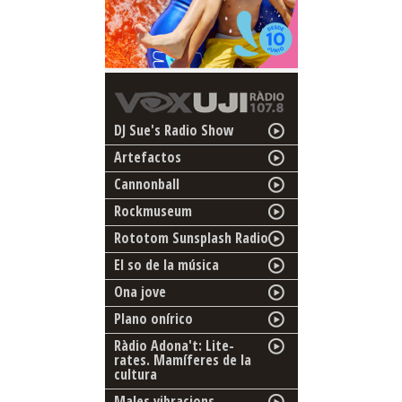
DJ Sue's Radio Show
Artefactos
Cannonball
Rockmuseum
Rototom Sunsplash Radio
El so de la música
Ona jove
Plano onírico
Ràdio Adona't: Lite-
rates. Mamíferes de la
cultura
Males vibracions