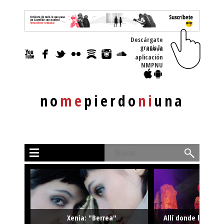
Descárgate
gratis la nueva
aplicación
NMPNU
no
me
pierdo
ni
una
Buscar
Xenia: "Berrea"
Allí donde la músi