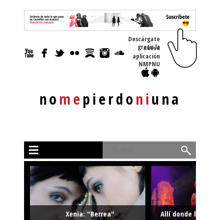
Descárgate
gratis la nueva
aplicación
NMPNU
no
me
pierdo
ni
una
Buscar
Xenia: "Berrea"
Allí donde la músi