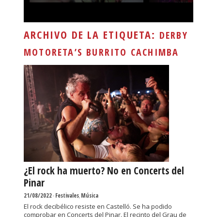
ARCHIVO DE LA ETIQUETA:
DERBY
MOTORETA’S BURRITO CACHIMBA
¿El rock ha muerto? No en Concerts del
Pinar
21/08/2022
-
Festivales
,
Música
El rock decibélico resiste en Castelló. Se ha podido
comprobar en Concerts del Pinar. El recinto del Grau de