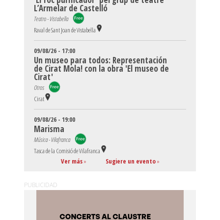
L’Armelar de Castelló
Teatro - Vistabella
Raval de Sant Joan de Vistabella
09/08/26 - 17:00
Un museo para todos: Representación
de Cirat Mola! con la obra 'El museo de
Cirat'
Otros
Cirat
09/08/26 - 19:00
Marisma
Música - Vilafranca
Tasca de la Comisió de Vilafranca
Ver más
»
Sugiere un evento
»
PUBLICIDAD