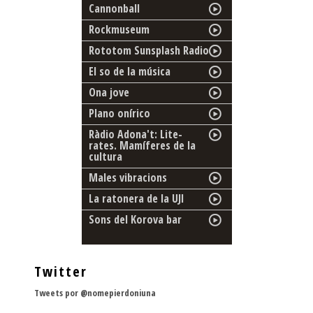
Cannonball
Rockmuseum
Rototom Sunsplash Radio
El so de la música
Ona jove
Plano onírico
Ràdio Adona't: Lite-
rates. Mamíferes de la
cultura
Males vibracions
La ratonera de la UJI
Sons del Korova bar
Twitter
Tweets por @nomepierdoniuna