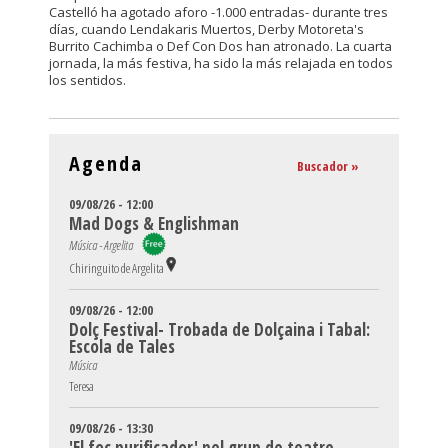
Castelló ha agotado aforo -1.000 entradas- durante tres
días, cuando Lendakaris Muertos, Derby Motoreta's
Burrito Cachimba o Def Con Dos han atronado. La cuarta
jornada, la más festiva, ha sido la más relajada en todos
los sentidos.
Agenda
Buscador »
09/08/26 - 12:00
Mad Dogs & Englishman
Música - Argelita
Chiringuito de Argelita
09/08/26 - 12:00
Dolç Festival- Trobada de Dolçaina i Tabal:
Escola de Tales
Música
Teresa
09/08/26 - 13:30
'El foc purificador' pel grup de teatre