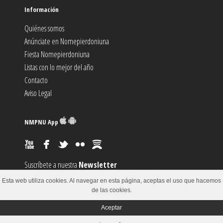
Información
Quiénes somos
Anúnciate en Nomepierdoniuna
Fiesta Nomepierdoniuna
Listas con lo mejor del año
Contacto
Aviso Legal
NMPNU App
Suscríbete a nuestra
Newsletter
Suscríbete al canal
RSS
Esta web utiliza cookies. Al navegar en esta página, aceptas el uso que hacemos
Sugiere un
Evento
de las cookies.
Aceptar
© 2002-2018