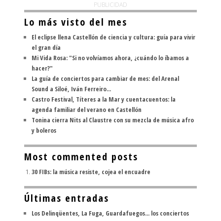
PUBLICIDAD
Lo más visto del mes
El eclipse llena Castellón de ciencia y cultura: guía para vivir
el gran día
Mi Vida Rosa: "Si no volvíamos ahora, ¿cuándo lo íbamos a
hacer?"
La guía de conciertos para cambiar de mes: del Arenal
Sound a Siloé, Iván Ferreiro...
Castro Festival, Títeres a la Mar y cuentacuentos: la
agenda familiar del verano en Castellón
Tonina cierra Nits al Claustre con su mezcla de música afro
y boleros
Most commented posts
30 FIBs: la música resiste, cojea el encuadre
Últimas entradas
Los Delinqüentes, La Fuga, Guardafuegos... los conciertos