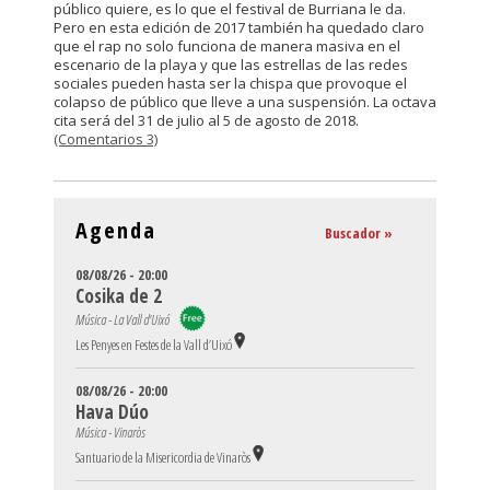
público quiere, es lo que el festival de Burriana le da.
Pero en esta edición de 2017 también ha quedado claro
que el rap no solo funciona de manera masiva en el
escenario de la playa y que las estrellas de las redes
sociales pueden hasta ser la chispa que provoque el
colapso de público que lleve a una suspensión. La octava
cita será del 31 de julio al 5 de agosto de 2018.
(Comentarios 3)
Agenda
Buscador »
08/08/26 - 20:00
Cosika de 2
Música - La Vall d'Uixó
Les Penyes en Festes de la Vall d’Uixó
08/08/26 - 20:00
Hava Dúo
Música - Vinaròs
Santuario de la Misericordia de Vinaròs