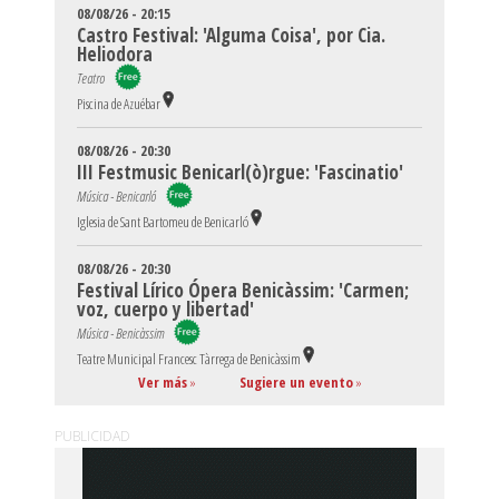
08/08/26 - 20:15
Castro Festival: 'Alguma Coisa', por Cia.
Heliodora
Teatro
Piscina de Azuébar
08/08/26 - 20:30
III Festmusic Benicarl(ò)rgue: 'Fascinatio'
Música - Benicarló
Iglesia de Sant Bartomeu de Benicarló
08/08/26 - 20:30
Festival Lírico Ópera Benicàssim: 'Carmen;
voz, cuerpo y libertad'
Música - Benicàssim
Teatre Municipal Francesc Tàrrega de Benicàssim
Ver más
»
Sugiere un evento
»
PUBLICIDAD