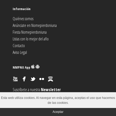
Información
Quiénes somos
Anúnciate en Nomepierdoniuna
Fiesta Nomepierdoniuna
Listas con lo mejor del año
Contacto
Aviso Legal
NMPNU App
Suscríbete a nuestra
Newsletter
Suscríbete al canal
RSS
Esta web utiliza cookies. Al navegar en esta página, aceptas el uso que hacemos
Sugiere un
Evento
de las cookies.
Aceptar