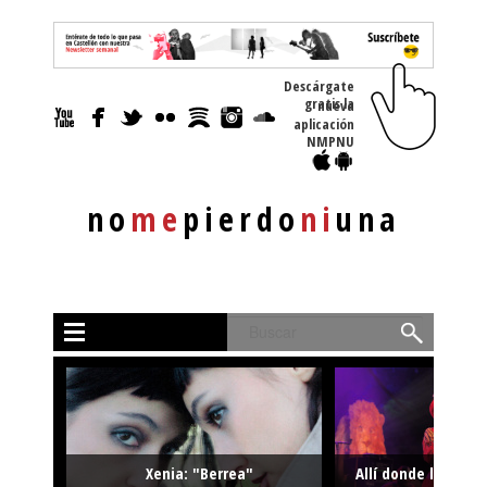
Descárgate
gratis la nueva
aplicación
NMPNU
no
me
pierdo
ni
una
Buscar
Xenia: "Berrea"
Allí donde la músi