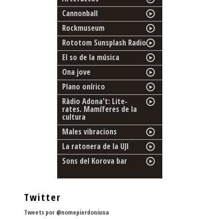
Cannonball
Rockmuseum
Rototom Sunsplash Radio
El so de la música
Ona jove
Plano onírico
Ràdio Adona't: Lite-
rates. Mamíferes de la
cultura
Males vibracions
La ratonera de la UJI
Sons del Korova bar
Twitter
Tweets por @nomepierdoniuna