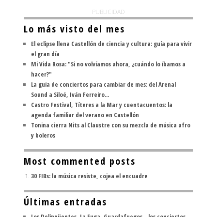
PUBLICIDAD
Lo más visto del mes
El eclipse llena Castellón de ciencia y cultura: guía para vivir
el gran día
Mi Vida Rosa: "Si no volvíamos ahora, ¿cuándo lo íbamos a
hacer?"
La guía de conciertos para cambiar de mes: del Arenal
Sound a Siloé, Iván Ferreiro...
Castro Festival, Títeres a la Mar y cuentacuentos: la
agenda familiar del verano en Castellón
Tonina cierra Nits al Claustre con su mezcla de música afro
y boleros
Most commented posts
30 FIBs: la música resiste, cojea el encuadre
Últimas entradas
Los Delinqüentes, La Fuga, Guardafuegos... los conciertos