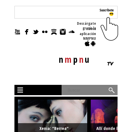
Descárgate
gratis la nueva
aplicación
NMPNU
n
m
p
n
u
tv
Buscar
Xenia: "Berrea"
Allí donde la músi