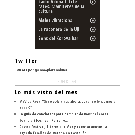
Ràdio Adona't: Lite-
rates. Mamíferes de la
cultura
Males vibracions
La ratonera de la UJI
Sons del Korova bar
Twitter
Tweets por @nomepierdoniuna
PUBLICIDAD
Lo más visto del mes
Mi Vida Rosa: "Si no volvíamos ahora, ¿cuándo lo íbamos a
hacer?"
La guía de conciertos para cambiar de mes: del Arenal
Sound a Siloé, Iván Ferreiro...
Castro Festival, Títeres a la Mar y cuentacuentos: la
agenda familiar del verano en Castellón