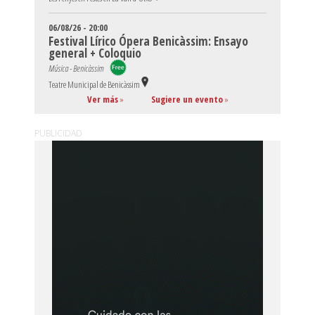
06/08/26 - 20:00
Festival Lírico Ópera Benicàssim: Ensayo
general + Coloquio
Música - Benicàssim
Teatre Municipal de Benicàssim
Ver más
»
Sugiere un evento
»
PUBLICIDAD