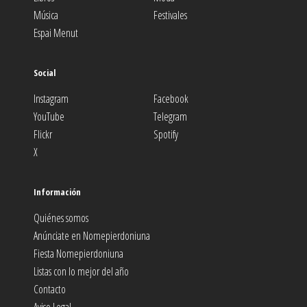
Música
Festivales
Espai Menut
Social
Instagram
Facebook
YouTube
Telegram
Flickr
Spotify
X
Información
Quiénes somos
Anúnciate en Nomepierdoniuna
Fiesta Nomepierdoniuna
Listas con lo mejor del año
Contacto