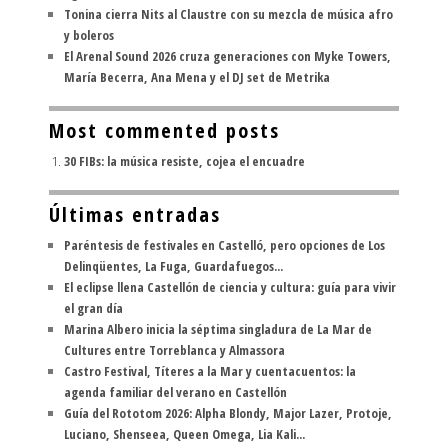
Tonina cierra Nits al Claustre con su mezcla de música afro
y boleros
El Arenal Sound 2026 cruza generaciones con Myke Towers,
María Becerra, Ana Mena y el DJ set de Metrika
Most commented posts
30 FIBs: la música resiste, cojea el encuadre
Últimas entradas
Paréntesis de festivales en Castelló, pero opciones de Los
Delinqüentes, La Fuga, Guardafuegos...
El eclipse llena Castellón de ciencia y cultura: guía para vivir
el gran día
Marina Albero inicia la séptima singladura de La Mar de
Cultures entre Torreblanca y Almassora
Castro Festival, Títeres a la Mar y cuentacuentos: la
agenda familiar del verano en Castellón
Guía del Rototom 2026: Alpha Blondy, Major Lazer, Protoje,
Luciano, Shenseea, Queen Omega, Lia Kali...