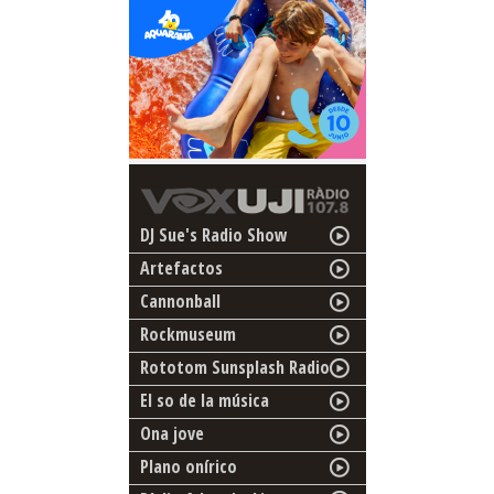
DJ Sue's Radio Show
Artefactos
Cannonball
Rockmuseum
Rototom Sunsplash Radio
El so de la música
Ona jove
Plano onírico