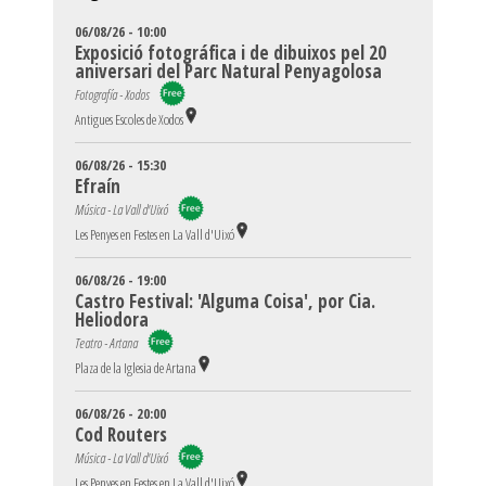
06/08/26 - 10:00
Exposició fotográfica i de dibuixos pel 20
aniversari del Parc Natural Penyagolosa
Fotografía - Xodos
Antigues Escoles de Xodos
06/08/26 - 15:30
Efraín
Música - La Vall d'Uixó
Les Penyes en Festes en La Vall d'Uixó
06/08/26 - 19:00
Castro Festival: 'Alguma Coisa', por Cia.
Heliodora
Teatro - Artana
Plaza de la Iglesia de Artana
06/08/26 - 20:00
Cod Routers
Música - La Vall d'Uixó
Les Penyes en Festes en La Vall d'Uixó