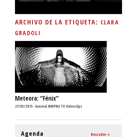
ARCHIVO DE LA ETIQUETA:
CLARA
GRADOLI
Meteora: “Fénix”
27/05/2015
-
General
,
NMPNU TV
,
Videoclips
Agenda
Buscador »