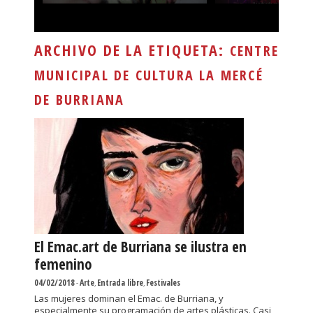
ARCHIVO DE LA ETIQUETA:
CENTRE
MUNICIPAL DE CULTURA LA MERCÉ
DE BURRIANA
El Emac.art de Burriana se ilustra en
femenino
04/02/2018
-
Arte
,
Entrada libre
,
Festivales
Las mujeres dominan el Emac. de Burriana, y
especialmente su programación de artes plásticas. Casi