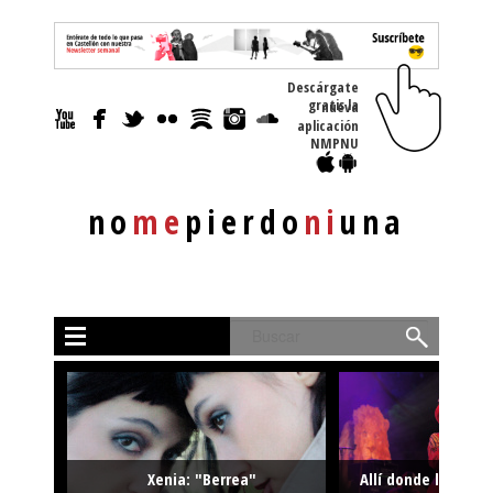
Descárgate
gratis la nueva
aplicación
NMPNU
no
me
pierdo
ni
una
Buscar
Xenia: "Berrea"
Allí donde la músi