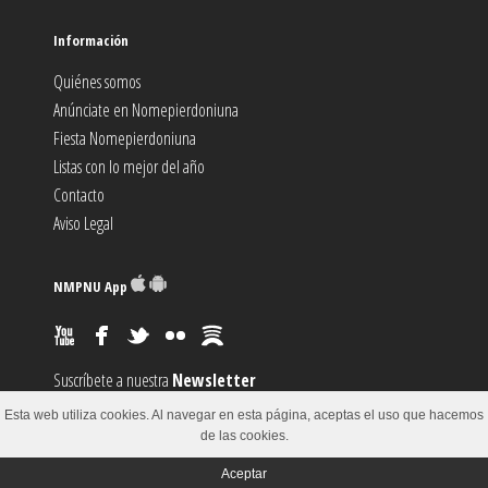
Información
Quiénes somos
Anúnciate en Nomepierdoniuna
Fiesta Nomepierdoniuna
Listas con lo mejor del año
Contacto
Aviso Legal
NMPNU App
Suscríbete a nuestra
Newsletter
Suscríbete al canal
RSS
Esta web utiliza cookies. Al navegar en esta página, aceptas el uso que hacemos
Sugiere un
Evento
de las cookies.
Aceptar