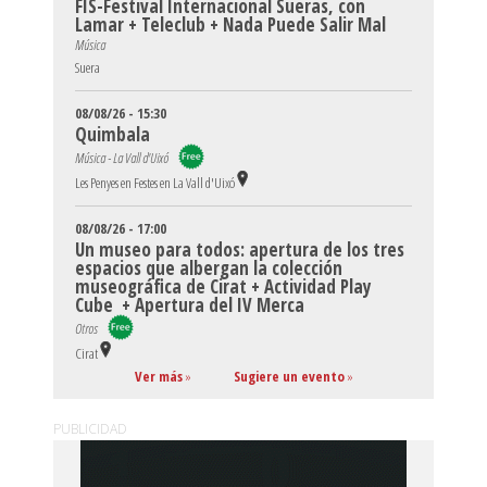
FIS-Festival Internacional Sueras, con
Lamar + Teleclub + Nada Puede Salir Mal
Música
Suera
08/08/26 - 15:30
Quimbala
Música - La Vall d'Uixó
Les Penyes en Festes en La Vall d'Uixó
08/08/26 - 17:00
Un museo para todos: apertura de los tres
espacios que albergan la colección
museográfica de Cirat + Actividad Play
Cube + Apertura del IV Merca
Otros
Cirat
Ver más
»
Sugiere un evento
»
PUBLICIDAD