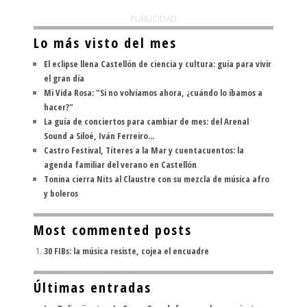
PUBLICIDAD
Lo más visto del mes
El eclipse llena Castellón de ciencia y cultura: guía para vivir
el gran día
Mi Vida Rosa: "Si no volvíamos ahora, ¿cuándo lo íbamos a
hacer?"
La guía de conciertos para cambiar de mes: del Arenal
Sound a Siloé, Iván Ferreiro...
Castro Festival, Títeres a la Mar y cuentacuentos: la
agenda familiar del verano en Castellón
Tonina cierra Nits al Claustre con su mezcla de música afro
y boleros
Most commented posts
30 FIBs: la música resiste, cojea el encuadre
Últimas entradas