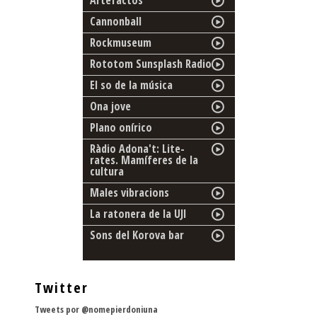
Artefactos
Cannonball
Rockmuseum
Rototom Sunsplash Radio
El so de la música
Ona jove
Plano onírico
Ràdio Adona't: Lite-
rates. Mamíferes de la
cultura
Males vibracions
La ratonera de la UJI
Sons del Korova bar
Twitter
Tweets por @nomepierdoniuna