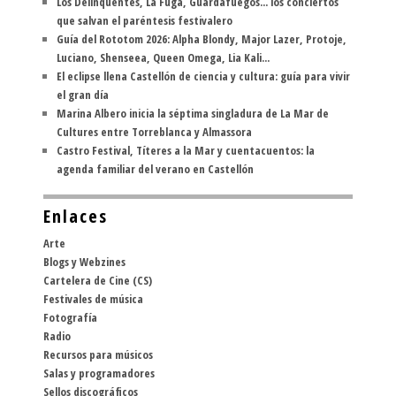
Los Delinqüentes, La Fuga, Guardafuegos... los conciertos
que salvan el paréntesis festivalero
Guía del Rototom 2026: Alpha Blondy, Major Lazer, Protoje,
Luciano, Shenseea, Queen Omega, Lia Kali...
El eclipse llena Castellón de ciencia y cultura: guía para vivir
el gran día
Marina Albero inicia la séptima singladura de La Mar de
Cultures entre Torreblanca y Almassora
Castro Festival, Títeres a la Mar y cuentacuentos: la
agenda familiar del verano en Castellón
Enlaces
Arte
Blogs y Webzines
Cartelera de Cine (CS)
Festivales de música
Fotografía
Radio
Recursos para músicos
Salas y programadores
Sellos discográficos