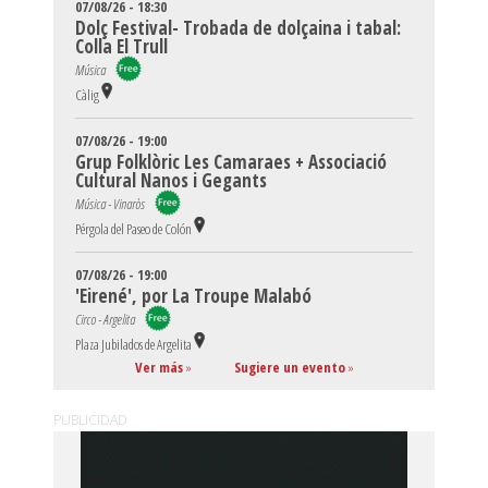
07/08/26 - 18:30
Dolç Festival- Trobada de dolçaina i tabal:
Colla El Trull
Música
Càlig
07/08/26 - 19:00
Grup Folklòric Les Camaraes + Associació
Cultural Nanos i Gegants
Música - Vinaròs
Pérgola del Paseo de Colón
07/08/26 - 19:00
'Eirené', por La Troupe Malabó
Circo - Argelita
Plaza Jubilados de Argelita
Ver más
»
Sugiere un evento
»
PUBLICIDAD