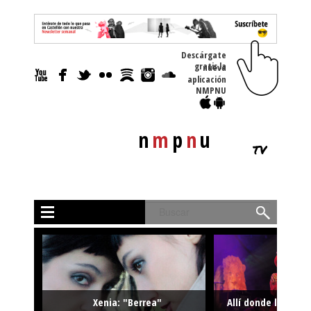
Descárgate
gratis la nueva
aplicación
NMPNU
n
m
p
n
u
tv
Buscar
Xenia: "Berrea"
Allí donde la músi