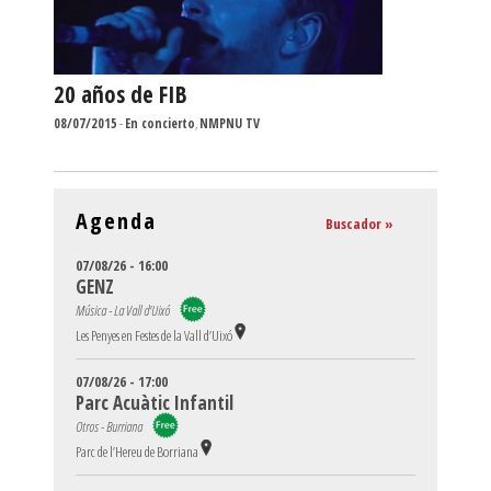
20 años de FIB
08/07/2015
-
En concierto
,
NMPNU TV
Agenda
Buscador »
07/08/26 - 16:00
GENZ
Música - La Vall d'Uixó
Les Penyes en Festes de la Vall d’Uixó
07/08/26 - 17:00
Parc Acuàtic Infantil
Otros - Burriana
Parc de l’Hereu de Borriana