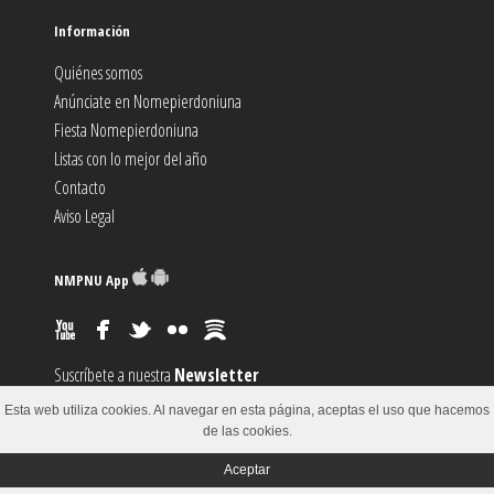
Información
Quiénes somos
Anúnciate en Nomepierdoniuna
Fiesta Nomepierdoniuna
Listas con lo mejor del año
Contacto
Aviso Legal
NMPNU App
Suscríbete a nuestra
Newsletter
Suscríbete al canal
RSS
Esta web utiliza cookies. Al navegar en esta página, aceptas el uso que hacemos
Sugiere un
Evento
de las cookies.
Aceptar
© 2002-2018