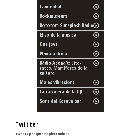
Cannonball
Rockmuseum
Rototom Sunsplash Radio
El so de la música
Ona jove
Plano onírico
Ràdio Adona't: Lite-
rates. Mamíferes de la
cultura
Males vibracions
La ratonera de la UJI
Sons del Korova bar
Twitter
Tweets por @nomepierdoniuna