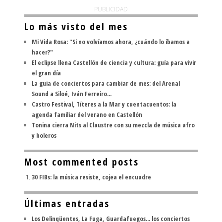
PUBLICIDAD
Lo más visto del mes
Mi Vida Rosa: "Si no volvíamos ahora, ¿cuándo lo íbamos a
hacer?"
El eclipse llena Castellón de ciencia y cultura: guía para vivir
el gran día
La guía de conciertos para cambiar de mes: del Arenal
Sound a Siloé, Iván Ferreiro...
Castro Festival, Títeres a la Mar y cuentacuentos: la
agenda familiar del verano en Castellón
Tonina cierra Nits al Claustre con su mezcla de música afro
y boleros
Most commented posts
30 FIBs: la música resiste, cojea el encuadre
Últimas entradas
Los Delinqüentes, La Fuga, Guardafuegos... los conciertos