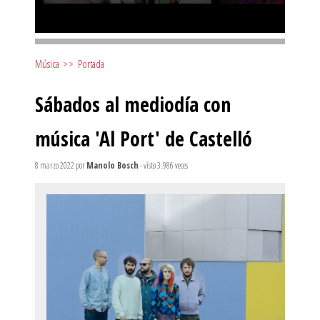
Música
>>
Portada
Sábados al mediodía con
música 'Al Port' de Castelló
8 marzo 2022
por
Manolo Bosch
- visto 3.986 veces