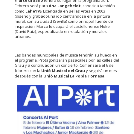
El
arte urbano
tendrá su lugar en la programación.
Febrero será para
Ana Langeheldt
, conocida también
como
Lahe178
. Licenciada en Bellas Artes en 2003
(diseño y grabado), ha ido centrándose en la pintura
mural, con su ciudad (Sevilla) como principal fuente de
inspiración. Marzo lo ocupará el castellonense Noke
(David Ruiz), especializado en rotulación y murales
urbanos.
Las bandas municipales de música tendrán su hueco en
el programa. Protagonizarán pasacalles por las calles del
Grau y a continuación un concierto. Comenzará el 6 de
febrero con la
Unió Musical del Grau
y seguirá un mes
después con la
Unió Musical La Pobla Tornesa
.