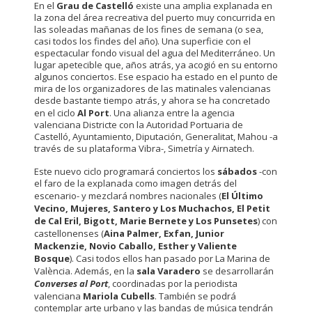
En el
Grau de Castelló
existe una amplia explanada en
la zona del área recreativa del puerto muy concurrida en
las soleadas mañanas de los fines de semana (o sea,
casi todos los findes del año). Una superficie con el
espectacular fondo visual del agua del Mediterráneo. Un
lugar apetecible que, años atrás, ya acogió en su entorno
algunos conciertos. Ese espacio ha estado en el punto de
mira de los organizadores de las matinales valencianas
desde bastante tiempo atrás, y ahora se ha concretado
en el ciclo
Al Port
. Una alianza entre la agencia
valenciana Districte con la Autoridad Portuaria de
Castelló, Ayuntamiento, Diputación, Generalitat, Mahou -a
través de su plataforma Vibra-, Simetría y Airnatech.
Este nuevo ciclo programará conciertos los
sábados
-con
el faro de la explanada como imagen detrás del
escenario- y mezclará nombres nacionales (
El Último
Vecino, Mujeres, Santero y Los Muchachos, El Petit
de Cal Eril, Bigott, Marie Bernete y Los Punsetes
) con
castellonenses (
Aina Palmer, Exfan, Junior
Mackenzie, Novio Caballo, Esther y Valiente
Bosque
). Casi todos ellos han pasado por La Marina de
València. Además, en la
sala Varadero
se desarrollarán
Converses al Port
, coordinadas por la periodista
valenciana
Mariola Cubells
. También se podrá
contemplar arte urbano y las bandas de música tendrán