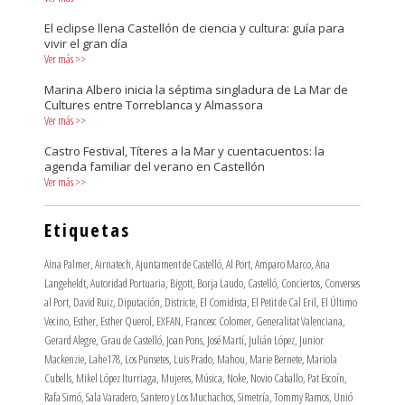
El eclipse llena Castellón de ciencia y cultura: guía para
vivir el gran día
Ver más
>>
Marina Albero inicia la séptima singladura de La Mar de
Cultures entre Torreblanca y Almassora
Ver más
>>
Castro Festival, Títeres a la Mar y cuentacuentos: la
agenda familiar del verano en Castellón
Ver más
>>
Etiquetas
Aina Palmer
,
Airnatech
,
Ajuntament de Castelló
,
Al Port
,
Amparo Marco
,
Ana
Langeheldt
,
Autoridad Portuaria
,
Bigott
,
Borja Laudo
,
Castelló
,
Conciertos
,
Converses
al Port
,
David Ruiz
,
Diputación
,
Districte
,
El Comidista
,
El Petit de Cal Eril
,
El Último
Vecino
,
Esther
,
Esther Querol
,
EXFAN
,
Francesc Colomer
,
Generalitat Valenciana
,
Gerard Alegre
,
Grau de Castelló
,
Joan Pons
,
José Martí
,
Julián López
,
Junior
Mackenzie
,
Lahe178
,
Los Punsetes
,
Luis Prado
,
Mahou
,
Marie Bernete
,
Mariola
Cubells
,
Mikel López Iturriaga
,
Mujeres
,
Música
,
Noke
,
Novio Caballo
,
Pat Escoín
,
Rafa Simó
,
Sala Varadero
,
Santero y Los Muchachos
,
Simetría
,
Tommy Ramos
,
Unió