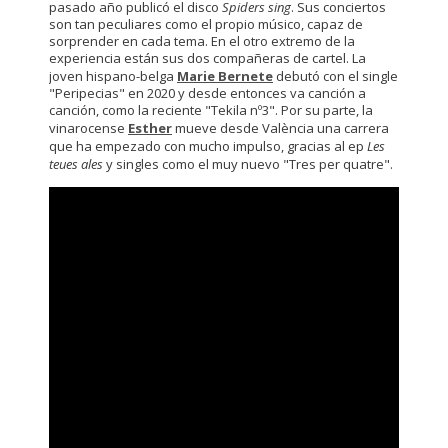
pasado año publicó el disco
Spiders sing
. Sus conciertos
son tan peculiares como el propio músico, capaz de
sorprender en cada tema. En el otro extremo de la
experiencia están sus dos compañeras de cartel. La
joven hispano-belga
Marie Bernete
debutó con el single
"Peripecias" en 2020 y desde entonces va canción a
canción, como la reciente "Tekila nº3". Por su parte, la
vinarocense
Esther
mueve desde València una carrera
que ha empezado con mucho impulso, gracias al ep
Les
teues ales
y singles como el muy nuevo "Tres per quatre".