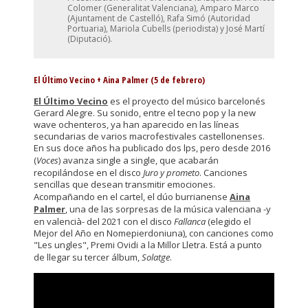
Colomer (Generalitat Valenciana), Amparo Marco
(Ajuntament de Castelló), Rafa Simó (Autoridad
Portuaria), Mariola Cubells (periodista) y José Martí
(Diputació).
El Último Vecino + Aina Palmer (5 de febrero)
El Último Vecino
es el proyecto del músico barcelonés
Gerard Alegre. Su sonido, entre el tecno pop y la new
wave ochenteros, ya han aparecido en las líneas
secundarias de varios macrofestivales castellonenses.
En sus doce años ha publicado dos lps, pero desde 2016
(
Voces
) avanza single a single, que acabarán
recopilándose en el disco
Juro y prometo
. Canciones
sencillas que desean transmitir emociones.
Acompañando en el cartel, el dúo burrianense
Aina
Palmer
, una de las sorpresas de la música valenciana -y
en valencià- del 2021 con el disco
Fallanca
(elegido el
Mejor del Año en Nomepierdoniuna), con canciones como
"Les ungles", Premi Ovidi a la Millor Lletra. Está a punto
de llegar su tercer álbum,
Solatge
.