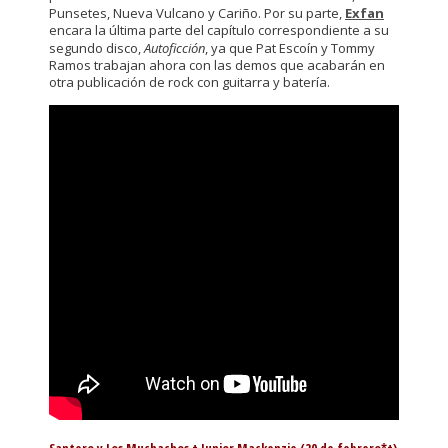
Punsetes, Nueva Vulcano y Cariño. Por su parte,
Exfan
encara la última parte del capítulo correspondiente a su
segundo disco,
Autoficción
, ya que Pat Escoín y Tommy
Ramos trabajan ahora con las demos que acabarán en
otra publicación de rock con guitarra y batería.