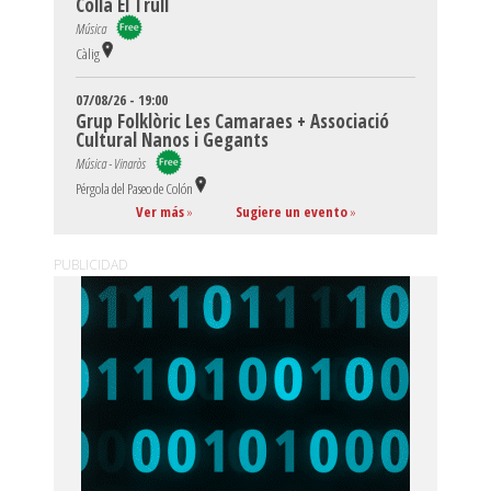
Colla El Trull
Música
Càlig
07/08/26 - 19:00
Grup Folklòric Les Camaraes + Associació
Cultural Nanos i Gegants
Música - Vinaròs
Pérgola del Paseo de Colón
Ver más
»
Sugiere un evento
»
PUBLICIDAD