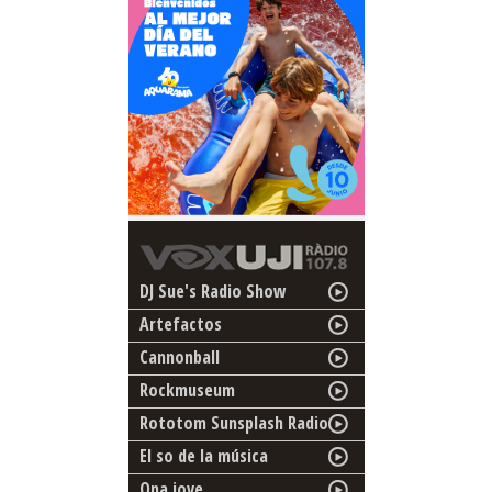
DJ Sue's Radio Show
Artefactos
Cannonball
Rockmuseum
Rototom Sunsplash Radio
El so de la música
Ona jove