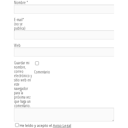
Nombre
*
E-mail
*
(no se
publica)
Web
Guardar mi
nombre,
correo
Comentario
electrónico y
sitio web en
este
navegador
para la
próxima vez
que haga un
comentario.
He leído y acepto el
Aviso Legal