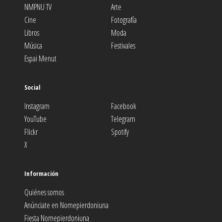
NMPNU TV
Arte
Cine
Fotografía
Libros
Moda
Música
Festivales
Espai Menut
Social
Instagram
Facebook
YouTube
Telegram
Flickr
Spotify
X
Información
Quiénes somos
Anúnciate en Nomepierdoniuna
Fiesta Nomepierdoniuna