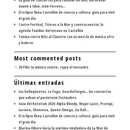
La guía de conciertos para cambiar de mes: del Arenal
Sound a Siloé, Iván Ferreiro...
El eclipse llena Castellón de ciencia y cultura: guía para vivir
el gran día
Castro Festival, Títeres a la Mar y cuentacuentos: la
agenda familiar del verano en Castellón
Tonina cierra Nits al Claustre con su mezcla de música afro
y boleros
Most commented posts
30 FIBs: la música resiste, cojea el encuadre
Últimas entradas
Los Delinqüentes, La Fuga, Guardafuegos... los conciertos
que salvan el paréntesis festivalero
Guía del Rototom 2026: Alpha Blondy, Major Lazer, Protoje,
Luciano, Shenseea, Queen Omega, Lia Kali...
El eclipse llena Castellón de ciencia y cultura: guía para vivir
el gran día
Marina Albero inicia la séptima singladura de La Mar de