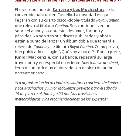
Santero y Los Muchachos + Junior Mackenzie (20 de febrero*+)
El rock reposado de
Santero y Los Muchachos
se ha
convertido habitual en Castelló. La novedad es que
llegarán con su cuarto disco -doble- titulado
Royal Cantina
,
que releva al titulado
Cantina
. Sus canciones versan
sobre el amor y su opuesto. desamor, fortuna y
pérdidas. Ya son tres sus discos publicados y ahora
están a punto de lanzar un álbum doble que tomará el
relevo de
Cantina
y se titulará
Royal Cantina
. Como previa,
han publicado el single “¿Qué voy a hacer?”. Por su parte,
Junior Mackenzie
, con su banda, repasará su larga
trayectoria y en especial el reciente
Now that we are dead
,
lleno de un rock muy elaborado con espíritu de autor
norteamericano.
*La organización ha decidido trasladar el concierto de Santero
y Los Muchachos y Junior Mackenzie previsto para el sábado
19 de febrero al domingo 20 por "las previsiones
meteorológicas y las recomendaciones de los expertos".