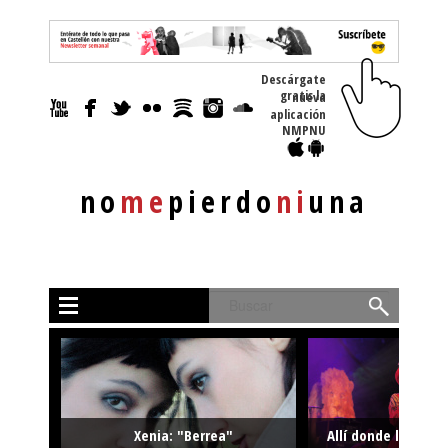
Descárgate
gratis la nueva
aplicación
NMPNU
no
me
pierdo
ni
una
Buscar
Xenia: "Berrea"
Allí donde la músi