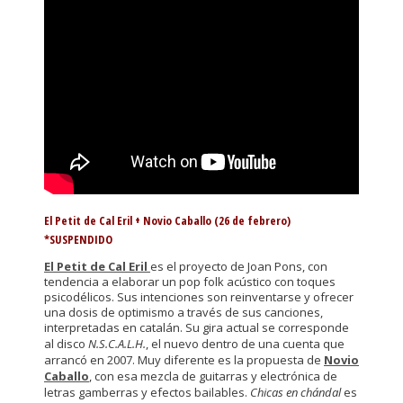
El Petit de Cal Eril + Novio Caballo (26 de febrero)
*SUSPENDIDO
El Petit de Cal Eril
es el proyecto de Joan Pons, con
tendencia a elaborar un pop folk acústico con toques
psicodélicos. Sus intenciones son reinventarse y ofrecer
una dosis de optimismo a través de sus canciones,
interpretadas en catalán. Su gira actual se corresponde
al disco
N.S.C.A.L.H.
, el nuevo dentro de una cuenta que
arrancó en 2007. Muy diferente es la propuesta de
Novio
Caballo
, con esa mezcla de guitarras y electrónica de
letras gamberras y efectos bailables.
Chicas en chándal
es