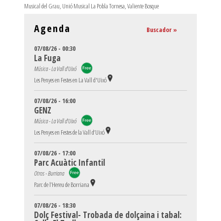
Musical del Grau
,
Unió Musical La Pobla Tornesa
,
Valiente Bosque
Agenda
Buscador »
07/08/26 - 00:30
La Fuga
Música - La Vall d'Uixó
Les Penyes en Festes en La Vall d'Uixó
07/08/26 - 16:00
GENZ
Música - La Vall d'Uixó
Les Penyes en Festes de la Vall d’Uixó
07/08/26 - 17:00
Parc Acuàtic Infantil
Otros - Burriana
Parc de l’Hereu de Borriana
07/08/26 - 18:30
Dolç Festival- Trobada de dolçaina i tabal: