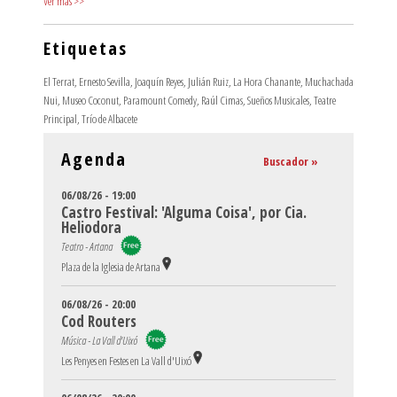
Ver más
>>
Etiquetas
El Terrat
,
Ernesto Sevilla
,
Joaquín Reyes
,
Julián Ruiz
,
La Hora Chanante
,
Muchachada
Nui
,
Museo Coconut
,
Paramount Comedy
,
Raúl Cimas
,
Sueños Musicales
,
Teatre
Principal
,
Trío de Albacete
Agenda
Buscador »
06/08/26 - 19:00
Castro Festival: 'Alguma Coisa', por Cia.
Heliodora
Teatro - Artana
Plaza de la Iglesia de Artana
06/08/26 - 20:00
Cod Routers
Música - La Vall d'Uixó
Les Penyes en Festes en La Vall d'Uixó