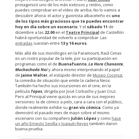
protagonizó uno de los más exitosos y reídos, como
puedes comprobar en el vídeo de arriba. No lo vamos a
descubrir ahora: el actor y guionista albaceteño es
uno
de los tipos más graciosos que te puedes encontrar
hoy en día sobre un escenario
. Y el
sábado 11
de
diciembre a las
22.00
en el
Teatre Principal
de Castellón
habrá oportunidad de volverlo a comprobar. Las
entradas
cuestan entre
13 y 16 euros
.
Más allá de sus monólogos en la Paramount, Raúl Cimas
es un rostro popular de la tele, por su participación en
programas como el de
Buenafuente
,
La Hora Chanante
,
Muchachada Nui
y ahora mismo interpretando el papel
de
Jaime Walter
, el estúpido director de
Museo Coconut
,
la comedia de situación que emite la cadena Neox.
También ha hecho sus incursiones en el cine, en la
película
Tapas
, dirigida por José Corbacho y Juan Cruz.
Pero al Principal viene quizás en una de sus mejores
versiones: la de cómico a pelo, cara a cara con el público,
donde realmente exhibe su
gran vis cómica
. Como ya
demostró el pasado mes de mayo sobre el mismo
escenario con su compañero
Julián López
y como
hace
un año Ernesto Sevilla y Joaquín Reyes
también daron
buena prueba.