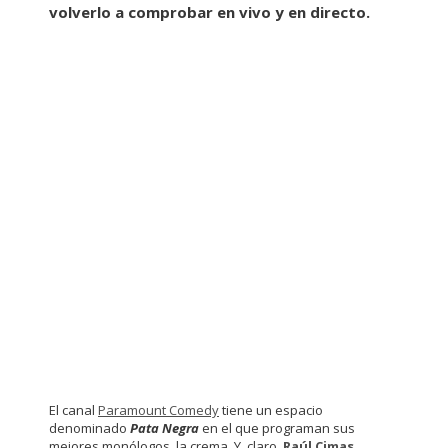
volverlo a comprobar en vivo y en directo.
El canal
Paramount Comedy
tiene un espacio
denominado
Pata Negra
en el que programan sus
mejores monólogos, la crema. Y, claro,
Raúl Cimas