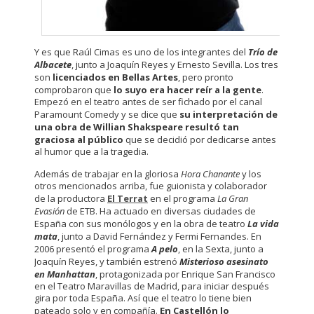
Y es que Raúl Cimas es uno de los integrantes del
Trío de
Albacete
, junto a Joaquín Reyes y Ernesto Sevilla. Los tres
son
licenciados en Bellas Artes
, pero pronto
comprobaron que
lo suyo era hacer reír a la gente
.
Empezó en el teatro antes de ser fichado por el canal
Paramount Comedy y se dice que
su interpretación de
una obra de Willian Shakspeare resultó tan
graciosa al público
que se decidió por dedicarse antes
al humor que a la tragedia.
Además de trabajar en la gloriosa
Hora Chanante
y los
otros mencionados arriba, fue guionista y colaborador
de la productora
El Terrat
en el programa
La Gran
Evasión
de ETB. Ha actuado en diversas ciudades de
España con sus monólogos y en la obra de teatro
La vida
mata
, junto a David Fernández y Fermi Fernandes. En
2006 presentó el programa
A pelo
, en la Sexta, junto a
Joaquín Reyes, y también estrenó
Misterioso asesinato
en Manhattan
, protagonizada por Enrique San Francisco
en el Teatro Maravillas de Madrid, para iniciar después
gira por toda España. Así que el teatro lo tiene bien
pateado solo y en compañía.
En Castellón lo