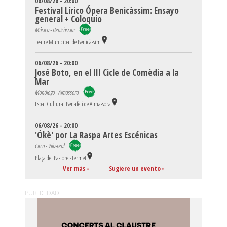
06/08/26 - 20:00
Festival Lírico Ópera Benicàssim: Ensayo
general + Coloquio
Música - Benicàssim
Teatre Municipal de Benicàssim
06/08/26 - 20:00
José Boto, en el III Cicle de Comèdia a la
Mar
Monólogo - Almassora
Espai Cultural Benafelí de Almassora
06/08/26 - 20:00
'Ókè' por La Raspa Artes Escénicas
Circo - Vila-real
Plaça del Pastoret-Termet
Ver más
»
Sugiere un evento
»
PUBLICIDAD