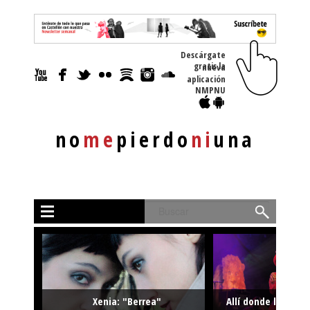
Descárgate
gratis la nueva
aplicación
NMPNU
no
me
pierdo
ni
una
Buscar
Xenia: "Berrea"
Allí donde la músi