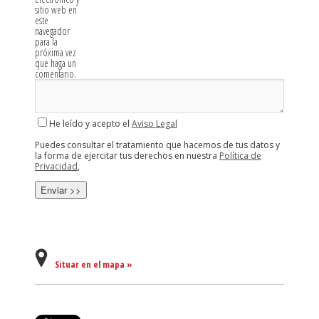
sitio web en
este
navegador
para la
próxima vez
que haga un
comentario.
He leído y acepto el
Aviso Legal
Puedes consultar el tratamiento que hacemos de tus datos y
la forma de ejercitar tus derechos en nuestra
Política de
Privacidad
,
Situar en el mapa »