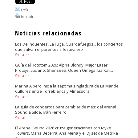
Envía
Imprimir
Noticias relacionadas
Los Delinqüentes, La Fuga, Guardafuegos... los conciertos
que salvan el paréntesis festivalero
Ver más
>>
Guía del Rototom 2026: Alpha Blondy, Major Lazer,
Protoje, Luciano, Shenseea, Queen Omega, Lia Kali...
Ver más
>>
Marina Albero inicia la séptima singladura de La Mar de
Cultures entre Torreblanca y Almassora
Ver más
>>
La guía de conciertos para cambiar de mes: del Arenal
Sound a Siloé, Iván Ferreiro...
Ver más
>>
El Arenal Sound 2026 cruza generaciones con Myke
Towers, María Becerra, Ana Mena y el DJ set de Metrika