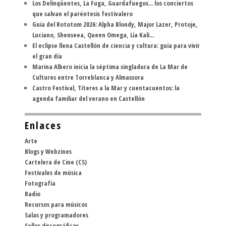
Los Delinqüentes, La Fuga, Guardafuegos... los conciertos
que salvan el paréntesis festivalero
Guía del Rototom 2026: Alpha Blondy, Major Lazer, Protoje,
Luciano, Shenseea, Queen Omega, Lia Kali...
El eclipse llena Castellón de ciencia y cultura: guía para vivir
el gran día
Marina Albero inicia la séptima singladura de La Mar de
Cultures entre Torreblanca y Almassora
Castro Festival, Títeres a la Mar y cuentacuentos: la
agenda familiar del verano en Castellón
Enlaces
Arte
Blogs y Webzines
Cartelera de Cine (CS)
Festivales de música
Fotografía
Radio
Recursos para músicos
Salas y programadores
Sellos discográficos