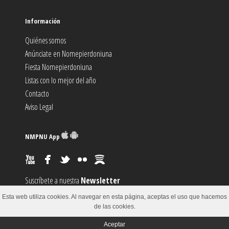
Información
Quiénes somos
Anúnciate en Nomepierdoniuna
Fiesta Nomepierdoniuna
Listas con lo mejor del año
Contacto
Aviso Legal
NMPNU App
Suscríbete a nuestra
Newsletter
Suscríbete al canal
RSS
Esta web utiliza cookies. Al navegar en esta página, aceptas el uso que hacemos
Sugiere un
Evento
de las cookies.
Aceptar