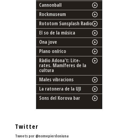
Cannonball
Rockmuseum
Rototom Sunsplash Radio
El so de la música
Ona jove
Plano onírico
Ràdio Adona't: Lite-
rates. Mamíferes de la
cultura
Males vibracions
La ratonera de la UJI
Sons del Korova bar
Twitter
Tweets por @nomepierdoniuna