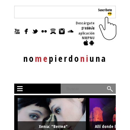
Descárgate
gratis la nueva
aplicación
NMPNU
no
me
pierdo
ni
una
Buscar
Xenia: "Berrea"
Allí donde la músi