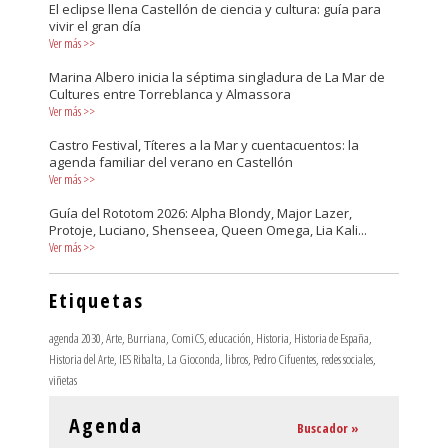
El eclipse llena Castellón de ciencia y cultura: guía para
vivir el gran día
Ver más
>>
Marina Albero inicia la séptima singladura de La Mar de
Cultures entre Torreblanca y Almassora
Ver más
>>
Castro Festival, Títeres a la Mar y cuentacuentos: la
agenda familiar del verano en Castellón
Ver más
>>
Guía del Rototom 2026: Alpha Blondy, Major Lazer,
Protoje, Luciano, Shenseea, Queen Omega, Lia Kali...
Ver más
>>
Etiquetas
agenda 2030
,
Arte
,
Burriana
,
ComiCS
,
educación
,
Historia
,
Historia de España
,
Historia del Arte
,
IES Ribalta
,
La Gioconda
,
libros
,
Pedro Cifuentes
,
redes sociales
,
viñetas
Agenda
Buscador »