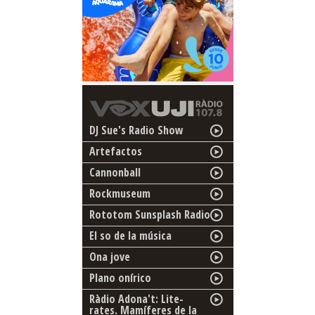
DJ Sue's Radio Show
Artefactos
Cannonball
Rockmuseum
Rototom Sunsplash Radio
El so de la música
Ona jove
Plano onírico
Ràdio Adona't: Lite-
rates. Mamíferes de la