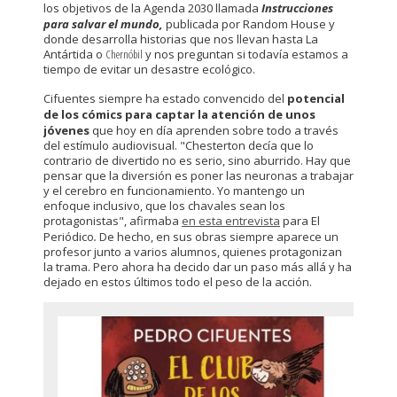
los objetivos de la Agenda 2030 llamada
Instrucciones
para salvar el mundo,
publicada por Random House y
donde desarrolla historias que nos llevan hasta La
Antártida o
Chernóbil
y nos preguntan si todavía estamos a
tiempo de evitar un desastre ecológico.
Cifuentes siempre ha estado convencido del
potencial
de los cómics para captar la atención de unos
jóvenes
que hoy en día aprenden sobre todo a través
del estímulo audiovisual. "Chesterton decía que lo
contrario de divertido no es serio, sino aburrido. Hay que
pensar que la diversión es poner las neuronas a trabajar
y el cerebro en funcionamiento. Yo mantengo un
enfoque inclusivo, que los chavales sean los
protagonistas", afirmaba
en esta entrevista
para El
Periódico
.
De hecho, en sus obras siempre aparece un
profesor junto a varios alumnos, quienes protagonizan
la trama. Pero ahora ha decido dar un paso más allá y ha
dejado en estos últimos todo el peso de la acción.