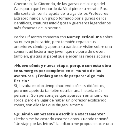
Gherardini, la Gioconda, de las garras de la Logia del
Caos para que Leonardo da Vinci pinte su retrato. Para
ello contarán con la ayuda de la Liga de los Profesores
Extraordinarios, un grupo formado por algunos de los
científicos, criaturas mitológicas y guerreros legendarios
más famosos de la historia.
Pedro Cifuentes conversa con
Nomepierdoniuna
sobre
su nueva publicación, pero también repasa sus
anteriores cómics y aporta su particular visión sobre una
comunidad lectora muy joven que no para de crecer,
también, gracias al papel que ejercen las redes sociales.
>Nuevo cómic y nueva etapa, porque con esta obra
te sumerges por completo en el mundo de las
aventuras. ¿Tenías ganas de preparar algo más
ficticio?
Sí, llevaba mucho tiempo haciendo cómics didácticos,
pero me apetecía también escribir una historia más
personal. Son personajes que aparecen en anteriores
libros, pero en lugar de haber un profesor explicando
cosas, son ellos los que dirigen la trama.
>¿Cuándo empezaste a escribirla exactamente?
El tebeo me ha costado casi tres años. Cuando terminé
"Un viaje por las letras", la editora me propuso sacar una