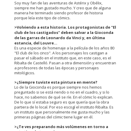
Soy muy fan de las aventuras de Astérix y Obélix,
siempre me han gustado mucho. Y creo que de alguna
manera he terminado siendo profesor de historia
porque leía este tipo de cómics.
>Volviendo a esta historia. Los protagonistas de "El
club de los castigados" deben salvar a la Gioconda
de las garras de Leonardo da Vinci y, en última
estancia, del Louvre...
Es una especie de homenaje a la película de los años 80
"El club de los cinco". A los personajes los castigan a
pasar el sábado en el instituto que, en este caso, es el
Ribalta de Castelló. Pasan a otra dimensión y encuentran
a profesores de todas las épocas y personajes
mitológicos.
>¿Siempre tuviste esta pintura en mente?
Lo de la Gioconda es porque siempre nos hemos
preguntado si se está riendo o no en el cuadro, y si lo
hace, no sabemos de qué se ríe. En el cómic lo explican.
De lo que sí estaba seguro es que quería que la obra
partiera de lo local. Por eso escogí el instituto Ribalta. Es
un instituto que personalmente me gusta mucho y las
primeras páginas del cómic tiene lugar en él.
>¿Te ves preparando más volúmenes en torno a