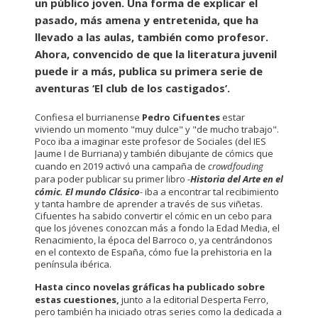
un público joven. Una forma de explicar el
pasado, más amena y entretenida, que ha
llevado a las aulas, también como profesor.
Ahora, convencido de que la literatura juvenil
puede ir a más, publica su primera serie de
aventuras ‘El club de los castigados’.
Confiesa el burrianense
Pedro Cifuentes
estar
viviendo un momento "muy dulce" y "de mucho trabajo".
Poco iba a imaginar este profesor de Sociales (del IES
Jaume I de Burriana) y también dibujante de cómics que
cuando en 2019 activó una campaña de
crowdfouding
para poder publicar su primer libro -
Historia del Arte en el
cómic. El mundo Clásico
-
iba a encontrar tal recibimiento
y tanta hambre de aprender a través de sus viñetas.
Cifuentes ha sabido convertir el cómic en un cebo para
que los jóvenes conozcan más a fondo la Edad Media, el
Renacimiento, la época del Barroco o, ya centrándonos
en el contexto de España, cómo fue la prehistoria en la
península ibérica.
Hasta cinco novelas gráficas ha publicado sobre
estas cuestiones,
junto a la editorial Desperta Ferro,
pero también ha iniciado otras series como la dedicada a