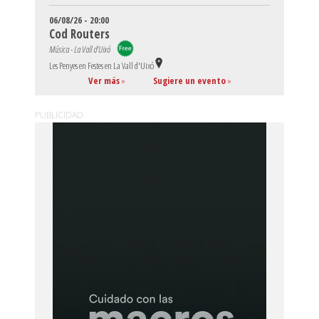
06/08/26 - 20:00
Cod Routers
Música - La Vall d'Uixó
Les Penyes en Festes en La Vall d'Uixó
Ver más
»
Sugiere un evento
»
PUBLICIDAD