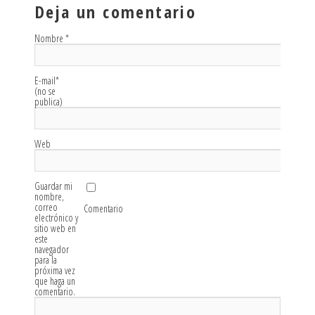
Deja un comentario
Nombre
*
E-mail
*
(no se
publica)
Web
Guardar mi
nombre,
correo
Comentario
electrónico y
sitio web en
este
navegador
para la
próxima vez
que haga un
comentario.