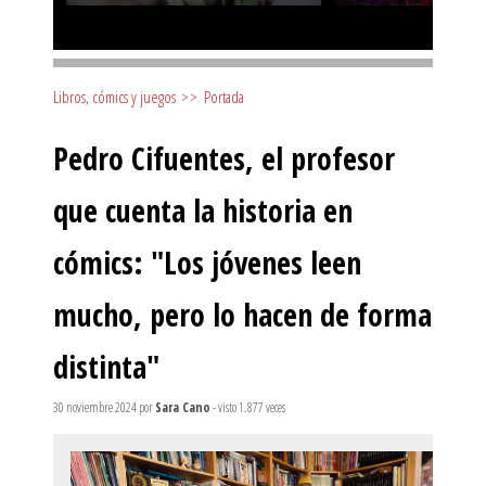
Libros, cómics y juegos
>>
Portada
Pedro Cifuentes, el profesor
que cuenta la historia en
cómics: "Los jóvenes leen
mucho, pero lo hacen de forma
distinta"
30 noviembre 2024
por
Sara Cano
- visto 1.877 veces