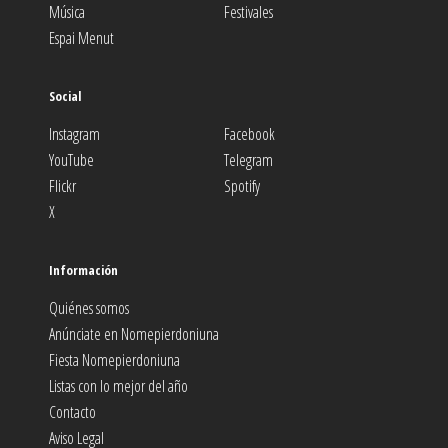
Música
Festivales
Espai Menut
Social
Instagram
Facebook
YouTube
Telegram
Flickr
Spotify
X
Información
Quiénes somos
Anúnciate en Nomepierdoniuna
Fiesta Nomepierdoniuna
Listas con lo mejor del año
Contacto
Aviso Legal