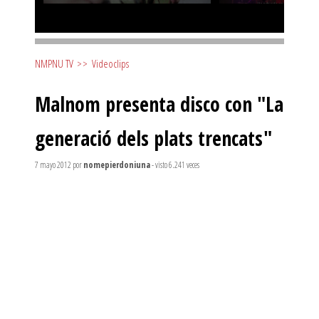
NMPNU TV
>>
Videoclips
Malnom presenta disco con "La
generació dels plats trencats"
7 mayo 2012
por
nomepierdoniuna
- visto 6.241 veces