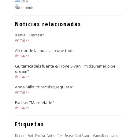
Envía
Imprimir
Noticias relacionadas
Xenia: "Berrea"
Ver más
>>
Allí donde la música lo une todo
Ver más
>>
Guitarricadelafuente & Troye Sivan: "midsummer pipe
dream"
Ver más
>>
Anna Millo: "Pormásquequiera"
Ver más
>>
Farlise: "Marmelade"
Ver más
>>
Etiquetas
Black Ice
,
Borja Penalva
,
Cartas a Théo
,
Festes de Sant Pasqual
,
Ganxo Rock
,
Juanjo