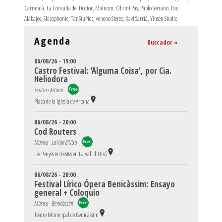
Carratalà
,
La Consulta del Doctor
,
Malnom
,
Obrint Pas
,
Pablo Serrano
,
Pau
Alabajos
,
Skizophonic
,
TanStuPids
,
Veneno Stereo
,
Xavi Sarrià
,
Yinsen Studio
Agenda
Buscador »
06/08/26 - 19:00
Castro Festival: 'Alguma Coisa', por Cia.
Heliodora
Teatro - Artana
Plaza de la Iglesia de Artana
06/08/26 - 20:00
Cod Routers
Música - La Vall d'Uixó
Les Penyes en Festes en La Vall d'Uixó
06/08/26 - 20:00
Festival Lírico Ópera Benicàssim: Ensayo
general + Coloquio
Música - Benicàssim
Teatre Municipal de Benicàssim