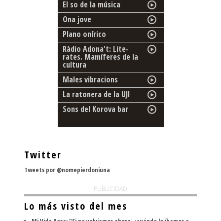
El so de la música
Ona jove
Plano onírico
Ràdio Adona't: Lite-
rates. Mamíferes de la
cultura
Males vibracions
La ratonera de la UJI
Sons del Korova bar
Twitter
Tweets por @nomepierdoniuna
PUBLICIDAD
Lo más visto del mes