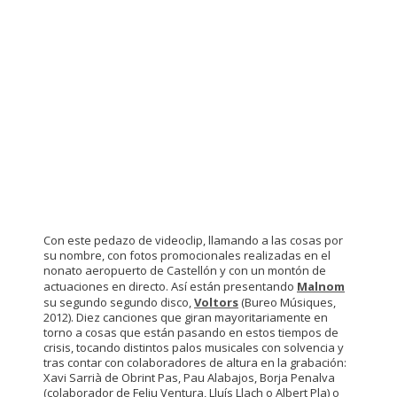
Con este pedazo de videoclip, llamando a las cosas por
su nombre, con fotos promocionales realizadas en el
nonato aeropuerto de Castellón y con un montón de
actuaciones en directo. Así están presentando
Malnom
su segundo segundo disco,
Voltors
(Bureo Músiques,
2012). Diez canciones que giran mayoritariamente en
torno a cosas que están pasando en estos tiempos de
crisis, tocando distintos palos musicales con solvencia y
tras contar con colaboradores de altura en la grabación:
Xavi Sarrià de Obrint Pas, Pau Alabajos, Borja Penalva
(colaborador de Feliu Ventura, Lluís Llach o Albert Pla) o