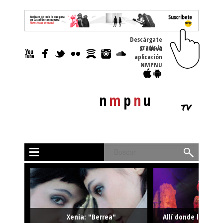
Descárgate
gratis la nueva
aplicación
NMPNU
n
m
p
n
u
tv
Buscar
Xenia: "Berrea"
Allí donde la músi