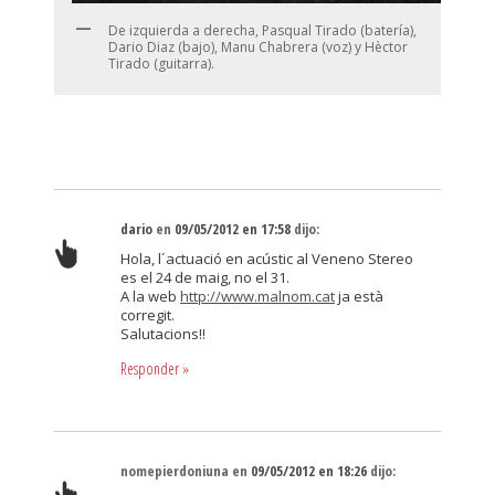
De izquierda a derecha, Pasqual Tirado (batería),
Dario Diaz (bajo), Manu Chabrera (voz) y Hèctor
Tirado (guitarra).
dario
en
09/05/2012 en 17:58
dijo:
Hola, l´actuació en acústic al Veneno Stereo
es el 24 de maig, no el 31.
A la web
http://www.malnom.cat
ja està
corregit.
Salutacions!!
Responder
»
nomepierdoniuna
en
09/05/2012 en 18:26
dijo: