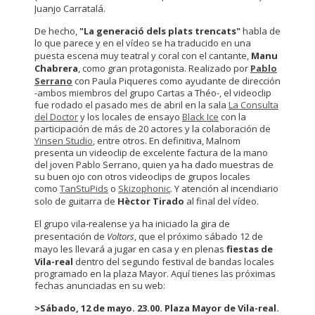
Juanjo Carratalá.
De hecho,
"La generació dels plats trencats"
habla de
lo que parece y en el vídeo se ha traducido en una
puesta escena muy teatral y coral con el cantante,
Manu
Chabrera
, como gran protagonista. Realizado por
Pablo
Serrano
con Paula Piqueres como ayudante de dirección
-ambos miembros del grupo Cartas a Théo-, el videoclip
fue rodado el pasado mes de abril en la sala
La Consulta
del Doctor
y los locales de ensayo
Black Ice
con la
participación de más de 20 actores y la colaboración de
Yinsen Studio
, entre otros. En definitiva, Malnom
presenta un videoclip de excelente factura de la mano
del joven Pablo Serrano, quien ya ha dado muestras de
su buen ojo con otros videoclips de grupos locales
como
TanStuPids
o
Skizophonic
. Y atención al incendiario
solo de guitarra de
Hèctor Tirado
al final del vídeo.
El grupo vila-realense ya ha iniciado la gira de
presentación de
Voltors
, que el próximo sábado 12 de
mayo les llevará a jugar en casa y en plenas
fiestas de
Vila-real
dentro del segundo festival de bandas locales
programado en la plaza Mayor. Aquí tienes las próximas
fechas anunciadas en su web:
>Sábado, 12 de mayo. 23.00. Plaza Mayor de Vila-real.