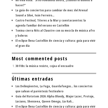
Mi Vida Rosa: "Si no volvíamos ahora, ¿cuándo lo íbamos a
hacer?"
La guía de conciertos para cambiar de mes: del Arenal
Sound a Siloé, Iván Ferreiro...
Castro Festival, Títeres a la Mar y cuentacuentos: la
agenda familiar del verano en Castellón
Tonina cierra Nits al Claustre con su mezcla de música afro
y boleros
El eclipse llena Castellón de ciencia y cultura: guía para vivir
el gran día
Most commented posts
30 FIBs: la música resiste, cojea el encuadre
Últimas entradas
Los Delinqüentes, La Fuga, Guardafuegos... los conciertos
que salvan el paréntesis festivalero
Guía del Rototom 2026: Alpha Blondy, Major Lazer, Protoje,
Luciano, Shenseea, Queen Omega, Lia Kali...
El eclipse llena Castellón de ciencia y cultura: guía para vivir