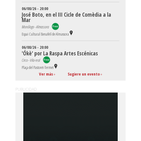
06/08/26 - 20:00
José Boto, en el III Cicle de Comèdia a la
Mar
Monólogo - Almassora
Espai Cultural Benafelí de Almassora
06/08/26 - 20:00
'Ókè' por La Raspa Artes Escénicas
Circo - Vila-real
Plaça del Pastoret-Termet
Ver más
»
Sugiere un evento
»
PUBLICIDAD