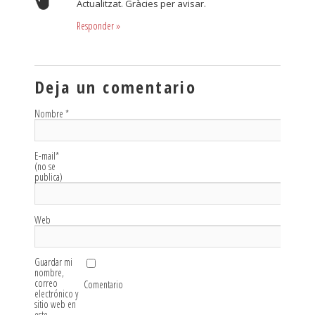
Actualitzat. Gràcies per avisar.
Responder
»
Deja un comentario
Nombre
*
E-mail
*
(no se
publica)
Web
Guardar mi
nombre,
correo
Comentario
electrónico y
sitio web en
este