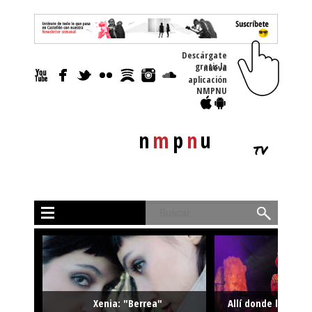
Descárgate
gratis la nueva
aplicación
NMPNU
n
m
p
n
u
tv
Buscar
Xenia: "Berrea"
Allí donde la músi