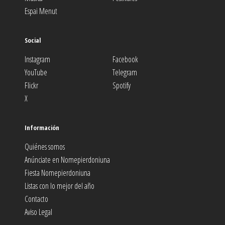
Espai Menut
Social
Instagram
Facebook
YouTube
Telegram
Flickr
Spotify
X
Información
Quiénes somos
Anúnciate en Nomepierdoniuna
Fiesta Nomepierdoniuna
Listas con lo mejor del año
Contacto
Aviso Legal