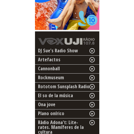
DJ Sue's Radio Show
Artefactos
Cannonball
Rockmuseum
Rototom Sunsplash Radio
El so de la música
Ona jove
Plano onírico
Ràdio Adona't: Lite-
rates. Mamíferes de la
cultura