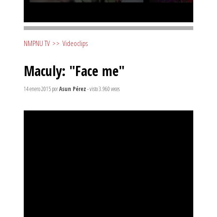
NMPNU TV
>>
Videoclips
Maculy: "Face me"
14 enero 2015
por
Asun Pérez
- visto 3.960 veces