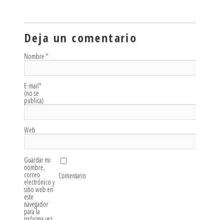
Deja un comentario
Nombre
*
E-mail
*
(no se
publica)
Web
Guardar mi
nombre,
correo
Comentario
electrónico y
sitio web en
este
navegador
para la
próxima vez