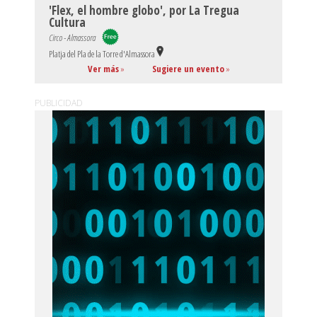
'Flex, el hombre globo', por La Tregua
Cultura
Circo - Almassora
Platja del Pla de la Torre d'Almassora
Ver más
»
Sugiere un evento
»
PUBLICIDAD