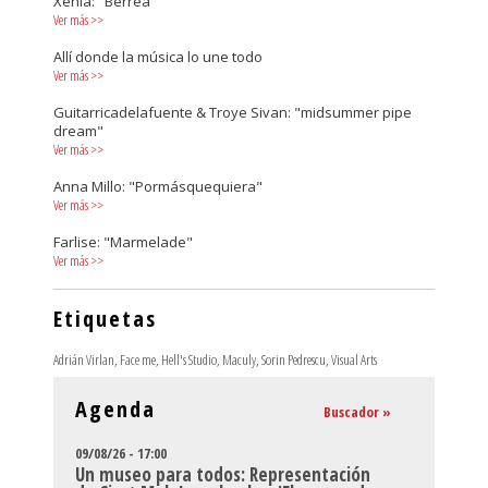
Xenia: "Berrea"
Ver más
>>
Allí donde la música lo une todo
Ver más
>>
Guitarricadelafuente & Troye Sivan: "midsummer pipe
dream"
Ver más
>>
Anna Millo: "Pormásquequiera"
Ver más
>>
Farlise: "Marmelade"
Ver más
>>
Etiquetas
Adrián Virlan
,
Face me
,
Hell's Studio
,
Maculy
,
Sorin Pedrescu
,
Visual Arts
Agenda
Buscador »
09/08/26 - 17:00
Un museo para todos: Representación