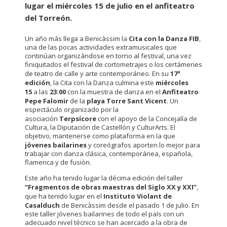
lugar el miércoles 15 de julio en el anfiteatro
del Torreón.
Un año más llega a Benicàssim la
Cita con la Danza FIB
,
una de las pocas actividades extramusicales que
continúan organizándose en torno al festival, una vez
finiquitados el festival de cortometrajes o los certámenes
de teatro de calle y arte contemporáneo. En su
17ª
edición
, la Cita con la Danza culmina este
miércoles
15
a las
23:00
con la muestra de danza en el
Anfiteatro
Pepe Falomir
de la
playa Torre Sant Vicent
. Un
espectáculo organizado por la
asociación
Terpsícore
con el apoyo de la Concejalía de
Cultura, la Diputación de Castellón y CulturArts. El
objetivo, mantenerse como plataforma en la que
jóvenes bailarines
y coreógrafos aporten lo mejor para
trabajar con danza clásica, contemporánea, española,
flamenca y de fusión.
Este año ha tenido lugar la décima edición del taller
“Fragmentos de obras maestras del Siglo XX y XXI”
,
que ha tenido lugar en el
Instituto Violant de
Casalduch
de Benicàssim desde el pasado 1 de julio. En
este taller jóvenes bailarines de todo el país con un
adecuado nivel técnico se han acercado a la obra de