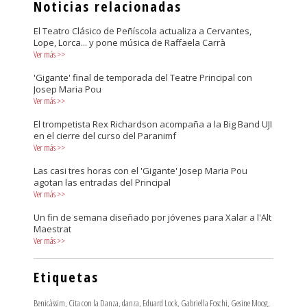
Noticias relacionadas
El Teatro Clásico de Peñíscola actualiza a Cervantes,
Lope, Lorca... y pone música de Raffaela Carrà
Ver más
>>
'Gigante' final de temporada del Teatre Principal con
Josep Maria Pou
Ver más
>>
El trompetista Rex Richardson acompaña a la Big Band UJI
en el cierre del curso del Paranimf
Ver más
>>
Las casi tres horas con el 'Gigante' Josep Maria Pou
agotan las entradas del Principal
Ver más
>>
Un fin de semana diseñado por jóvenes para Xalar a l'Alt
Maestrat
Ver más
>>
Etiquetas
Benicàssim
,
Cita con la Danza
,
danza
,
Eduard Lock
,
Gabriella Foschi
,
Gesine Moog
,