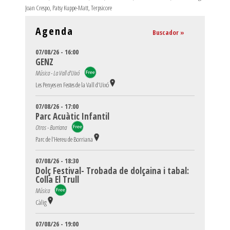
Joan Crespo
,
Patsy Kuppe-Matt
,
Terpsicore
Agenda
Buscador »
07/08/26 - 16:00
GENZ
Música - La Vall d'Uixó
Les Penyes en Festes de la Vall d’Uixó
07/08/26 - 17:00
Parc Acuàtic Infantil
Otros - Burriana
Parc de l’Hereu de Borriana
07/08/26 - 18:30
Dolç Festival- Trobada de dolçaina i tabal:
Colla El Trull
Música
Càlig
07/08/26 - 19:00