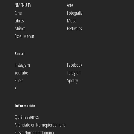
NMPNU TV
Arte
Cine
Fotografía
Libros
Moda
Música
Festivales
Espai Menut
Social
Instagram
Facebook
YouTube
Telegram
Flickr
Spotify
X
Información
Quiénes somos
Anúnciate en Nomepierdoniuna
Fiesta Nomepierdoniuna