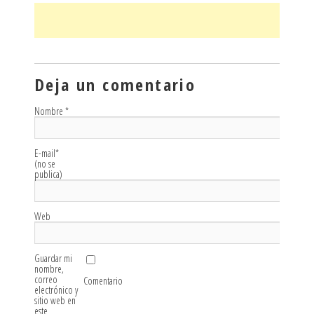
Deja un comentario
Nombre
*
E-mail
*
(no se
publica)
Web
Guardar mi
nombre,
correo
Comentario
electrónico y
sitio web en
este