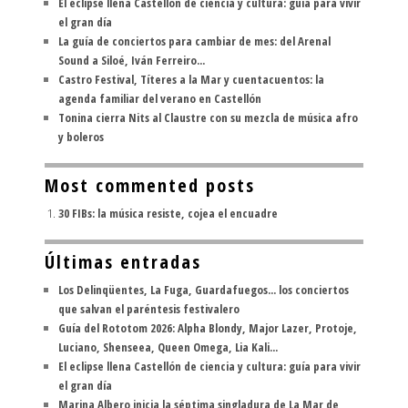
El eclipse llena Castellón de ciencia y cultura: guía para vivir
el gran día
La guía de conciertos para cambiar de mes: del Arenal
Sound a Siloé, Iván Ferreiro...
Castro Festival, Títeres a la Mar y cuentacuentos: la
agenda familiar del verano en Castellón
Tonina cierra Nits al Claustre con su mezcla de música afro
y boleros
Most commented posts
30 FIBs: la música resiste, cojea el encuadre
Últimas entradas
Los Delinqüentes, La Fuga, Guardafuegos... los conciertos
que salvan el paréntesis festivalero
Guía del Rototom 2026: Alpha Blondy, Major Lazer, Protoje,
Luciano, Shenseea, Queen Omega, Lia Kali...
El eclipse llena Castellón de ciencia y cultura: guía para vivir
el gran día
Marina Albero inicia la séptima singladura de La Mar de