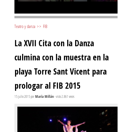
Teatro y danza
>>
FIB
La XVII Cita con la Danza
culmina con la muestra en la
playa Torre Sant Vicent para
prologar al FIB 2015
15 julio 2015
por
María Millán
- visto 2.861 veces