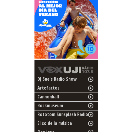
DJ Sue's Radio Show
Artefactos
Cannonball
Rockmuseum
Rototom Sunsplash Radio
El so de la música
Ona jove