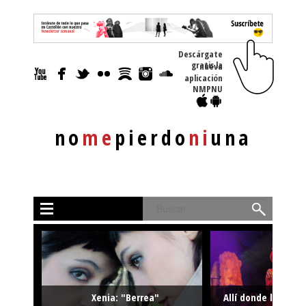
Descárgate
gratis la nueva
aplicación
NMPNU
no
me
pierdo
ni
una
Buscar
Xenia: "Berrea"
Allí donde la músi