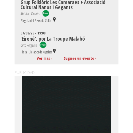
Grup Folklòric Les Camaraes + Associació
Cultural Nanos i Gegants
Música - Vinaròs
Pérgola del Paseo de Colón
07/08/26 - 19:00
'Eirené', por La Troupe Malabó
Circo - Argelita
Plaza Jubilados de Argelita
Ver más
»
Sugiere un evento
»
PUBLICIDAD