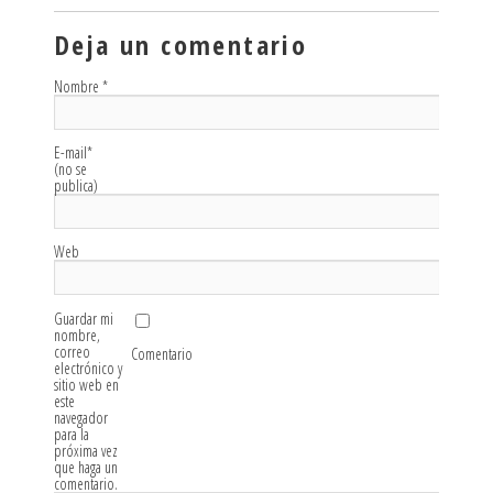
Deja un comentario
Nombre
*
E-mail
*
(no se
publica)
Web
Guardar mi
nombre,
correo
Comentario
electrónico y
sitio web en
este
navegador
para la
próxima vez
que haga un
comentario.