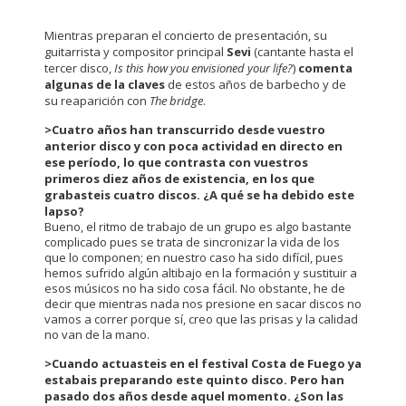
Mientras preparan el concierto de presentación, su
guitarrista y compositor principal
Sevi
(cantante hasta el
tercer disco,
Is this how you envisioned your life?
)
comenta
algunas de la claves
de estos años de barbecho y de
su reaparición con
The bridge
.
>
Cuatro años han transcurrido desde vuestro
anterior disco y con poca actividad en directo en
ese período, lo que contrasta con vuestros
primeros diez años de existencia, en los que
grabasteis cuatro discos. ¿A qué se ha debido este
lapso?
Bueno, el ritmo de trabajo de un grupo es algo bastante
complicado pues se trata de sincronizar la vida de los
que lo componen; en nuestro caso ha sido difícil, pues
hemos sufrido algún altibajo en la formación y sustituir a
esos músicos no ha sido cosa fácil. No obstante, he de
decir que mientras nada nos presione en sacar discos no
vamos a correr porque sí, creo que las prisas y la calidad
no van de la mano.
>
Cuando actuasteis en el festival Costa de Fuego ya
estabais preparando este quinto disco. Pero han
pasado dos años desde aquel momento. ¿Son las