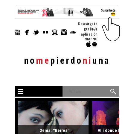
Descárgate
gratis la nueva
aplicación
NMPNU
no
me
pierdo
ni
una
Buscar
Xenia: "Berrea"
Allí donde la músi