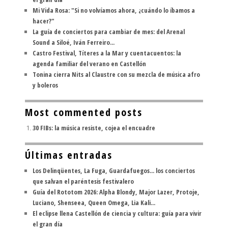
Mi Vida Rosa: "Si no volvíamos ahora, ¿cuándo lo íbamos a
hacer?"
La guía de conciertos para cambiar de mes: del Arenal
Sound a Siloé, Iván Ferreiro...
Castro Festival, Títeres a la Mar y cuentacuentos: la
agenda familiar del verano en Castellón
Tonina cierra Nits al Claustre con su mezcla de música afro
y boleros
Most commented posts
30 FIBs: la música resiste, cojea el encuadre
Últimas entradas
Los Delinqüentes, La Fuga, Guardafuegos... los conciertos
que salvan el paréntesis festivalero
Guía del Rototom 2026: Alpha Blondy, Major Lazer, Protoje,
Luciano, Shenseea, Queen Omega, Lia Kali...
El eclipse llena Castellón de ciencia y cultura: guía para vivir
el gran día