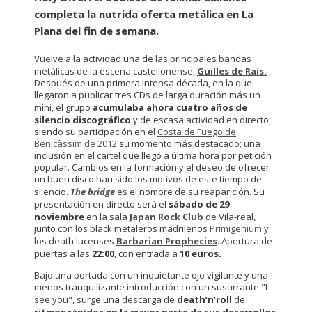
completa la nutrida oferta metálica en La
Plana del fin de semana.
Vuelve a la actividad una de las principales bandas
metálicas de la escena castellonense,
Guilles de Rais
.
Después de una primera intensa década, en la que
llegaron a publicar tres CDs de larga duración más un
mini, el grupo
acumulaba ahora cuatro años de
silencio discográfico
y de escasa actividad en directo,
siendo su participación en el
Costa de Fuego de
Benicàssim de 2012
su momento más destacado; una
inclusión en el cartel que llegó a última hora por petición
popular. Cambios en la formación y el deseo de ofrecer
un buen disco han sido los motivos de este tiempo de
silencio.
The bridge
es el nombre de su reaparición. Su
presentación en directo será el
sábado de 29
noviembre
en la sala
Japan Rock Club
de Vila-real,
junto con los black metaleros madrileños
Primigenium
y
los death lucenses
Barbarian Prophecies
. Apertura de
puertas a las
22:00
, con entrada a
10 euros.
Bajo una portada con un inquietante ojo vigilante y una
menos tranquilizante introducción con un susurrante "I
see you", surge una descarga de
death’n’roll
de