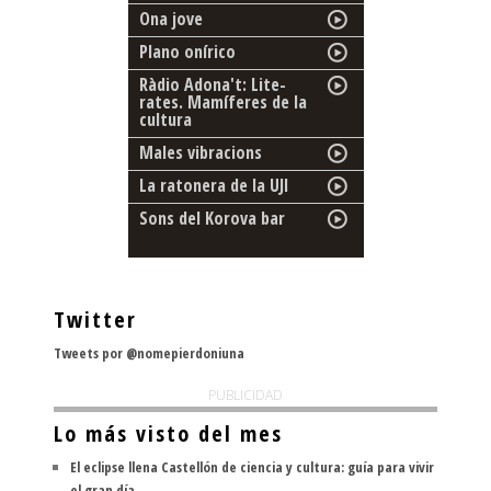
Ona jove
Plano onírico
Ràdio Adona't: Lite-
rates. Mamíferes de la
cultura
Males vibracions
La ratonera de la UJI
Sons del Korova bar
Twitter
Tweets por @nomepierdoniuna
PUBLICIDAD
Lo más visto del mes
El eclipse llena Castellón de ciencia y cultura: guía para vivir
el gran día