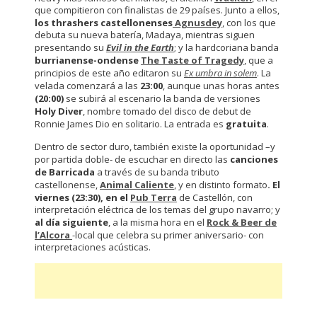
que compitieron con finalistas de 29 países. Junto a ellos,
los thrashers castellonenses
Agnusdey
, con los que
debuta su nueva batería, Madaya, mientras siguen
presentando su
Evil in the Earth
; y la hardcoriana banda
burrianense-ondense
The Taste of Tragedy
, que a
principios de este año editaron su
Ex umbra in solem
. La
velada comenzará a las
23:00
, aunque unas horas antes
(20:00)
se subirá al escenario la banda de versiones
Holy Diver
, nombre tomado del disco de debut de
Ronnie James Dio en solitario. La entrada es
gratuita
.
Dentro de sector duro, también existe la oportunidad –y
por partida doble- de escuchar en directo las
canciones
de Barricada
a través de su banda tributo
castellonense,
Animal Caliente
, y en distinto formato
. El
viernes (23:30), en el
Pub Terra
de Castellón, con
interpretación eléctrica de los temas del grupo navarro; y
al día siguiente
, a la misma hora en el
Rock & Beer de
l’Alcora
-local que celebra su primer aniversario-
con
interpretaciones acústicas.