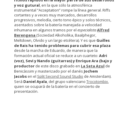
ritmos rápidos en la mayor parte de sus desarrollos
y voz gutural
, en la que sólo la atmosférica
instrumental “Acceptation” rompe la línea general. Riffs
cortantes y a veces muy marcados, desarrollos
progresivos, melodía, cierto tono épico y solos técnicos,
asentados sobre la batería manejada a velocidad
inhumana en algunos tramos por el
especialista
Alfred
Berengena
(Soziedad Alkoholika, Baalphegor,
Meltdown, Olvido y un largo etcétera). Y es que
Guilles
de Rais ha tenido problemas para cubrir esa plaza
desde la marcha de Eduardo, de manera que la
formación actual oficial se reduce a un cuarteto:
Adri
(voz), Sevi y Nando (guitarras) y Enrique Ara (bajo y
productor
de este disco grabado en
La Seta Azul
de
Benicàssim y masterizado por el danés
Jochem
Jacobs
en el
Split Second Sound Studio
de Amsterdam).
Será
Daniel Ayala
, del grupo valenciano
Trocotombix
,
quien se ocupará de la batería en el concierto de
presentación.