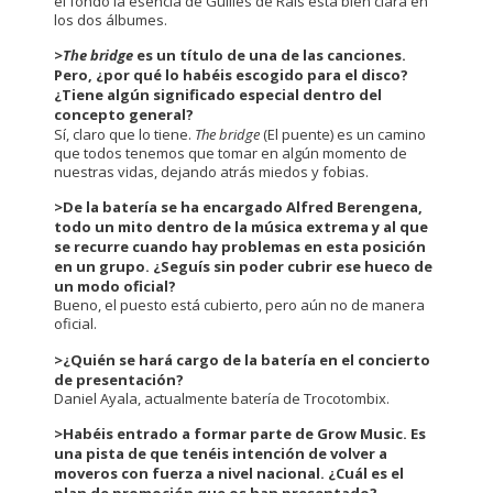
el fondo la esencia de Guilles de Rais está bien clara en
los dos álbumes.
>
The bridge
es un título de una de las canciones.
Pero, ¿por qué lo habéis escogido para el disco?
¿Tiene algún significado especial dentro del
concepto general?
Sí, claro que lo tiene.
The bridge
(El puente) es un camino
que todos tenemos que tomar en algún momento de
nuestras vidas, dejando atrás miedos y fobias.
>
De la batería se ha encargado Alfred Berengena,
todo un mito dentro de la música extrema y al que
se recurre cuando hay problemas en esta posición
en un grupo. ¿Seguís sin poder cubrir ese hueco de
un modo oficial?
Bueno, el puesto está cubierto, pero aún no de manera
oficial.
>
¿Quién se hará cargo de la batería en el concierto
de presentación?
Daniel Ayala, actualmente batería de Trocotombix.
>
Habéis entrado a formar parte de Grow Music. Es
una pista de que tenéis intención de volver a
moveros con fuerza a nivel nacional. ¿Cuál es el
plan de promoción que os han presentado?