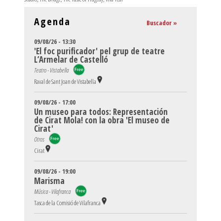
Agenda
Buscador »
09/08/26 - 13:30
'El foc purificador' pel grup de teatre
L’Armelar de Castelló
Teatro - Vistabella
Raval de Sant Joan de Vistabella
09/08/26 - 17:00
Un museo para todos: Representación
de Cirat Mola! con la obra 'El museo de
Cirat'
Otros
Cirat
09/08/26 - 19:00
Marisma
Música - Vilafranca
Tasca de la Comisió de Vilafranca