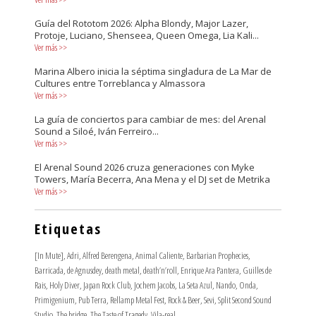
Guía del Rototom 2026: Alpha Blondy, Major Lazer,
Protoje, Luciano, Shenseea, Queen Omega, Lia Kali...
Ver más
>>
Marina Albero inicia la séptima singladura de La Mar de
Cultures entre Torreblanca y Almassora
Ver más
>>
La guía de conciertos para cambiar de mes: del Arenal
Sound a Siloé, Iván Ferreiro...
Ver más
>>
El Arenal Sound 2026 cruza generaciones con Myke
Towers, María Becerra, Ana Mena y el DJ set de Metrika
Ver más
>>
Etiquetas
[In Mute]
,
Adri
,
Alfred Berengena
,
Animal Caliente
,
Barbarian Prophecies
,
Barricada
,
de Agnusdey
,
death metal
,
death’n’roll
,
Enrique Ara Pantera
,
Guilles de
Rais
,
Holy Diver
,
Japan Rock Club
,
Jochem Jacobs
,
La Seta Azul
,
Nando
,
Onda
,
Primigenium
,
Pub Terra
,
Rellamp Metal Fest
,
Rock & Beer
,
Sevi
,
Split Second Sound
Studio
,
The bridge
,
The Taste of Tragedy
,
Vila-real