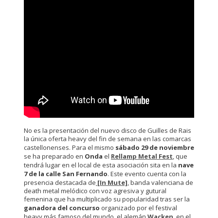
No es la presentación del nuevo disco de Guilles de Rais
la única oferta heavy del fin de semana en las comarcas
castellonenses. Para el mismo
sábado 29 de noviembre
se ha preparado en
Onda
el
Rellamp Metal Fest
, que
tendrá lugar en el local de esta asociación sita en la
nave
7 de la
calle San Fernando
. Este evento cuenta con la
presencia destacada de
[In Mute]
, banda valenciana de
death metal melódico con voz agresiva y gutural
femenina que ha multiplicado su popularidad tras ser la
ganadora del concurso
organizado por el festival
heavy más famoso del mundo, el alemán
Wacken
, en el