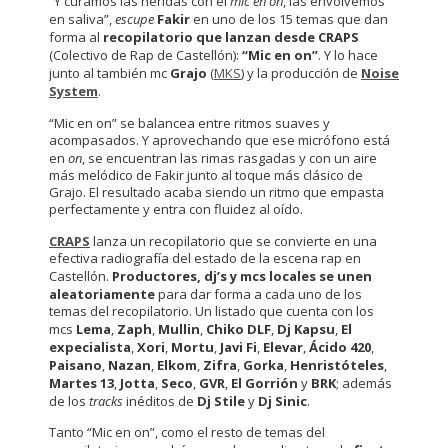
“Y curamos las heridas con el
mic en on
, las envolvemos
en saliva”,
escupe
Fakir
en uno de los 15 temas que dan
forma al
recopilatorio que lanzan desde CRAPS
(Colectivo de Rap de Castellón):
“Mic en on”
. Y lo hace
junto al también mc
Grajo
(
MKS
) y la producción de
Noise
System
.
“Mic en on” se balancea entre ritmos suaves y
acompasados. Y aprovechando que ese micrófono está
en
on
, se encuentran las rimas rasgadas y con un aire
más melódico de Fakir junto al toque más clásico de
Grajo. El resultado acaba siendo un ritmo que empasta
perfectamente y entra con fluidez al oído.
CRAPS
lanza un recopilatorio que se convierte en una
efectiva radiografía del estado de la escena rap en
Castellón.
Productores, dj’s y mcs locales se unen
aleatoriamente
para dar forma a cada uno de los
temas del recopilatorio. Un listado que cuenta con los
mcs
Lema
,
Zaph
,
Mullin
,
Chiko
DLF
,
Dj Kapsu
,
El
expecialista
,
Xori
,
Mortu
,
Javi
Fi
,
Elevar
,
Ácido 420
,
Paisano
,
Nazan
,
Elkom
,
Zifra
,
Gorka
,
Henristóteles
,
Martes
13
,
Jotta
,
Seco
,
GVR
,
El Gorrión
y
BRK
; además
de los
tracks
inéditos de
Dj Stile
y
Dj Sinic
.
Tanto “Mic en on”, como el resto de temas del