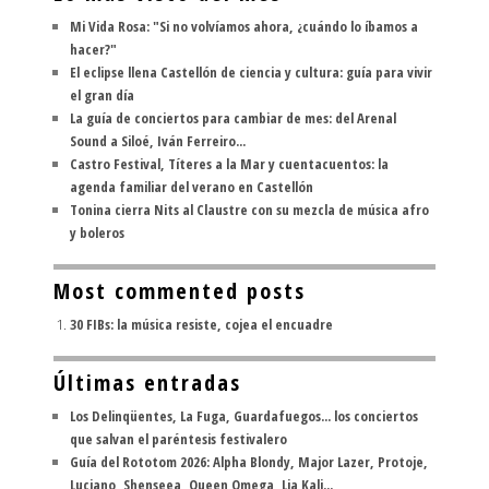
Mi Vida Rosa: "Si no volvíamos ahora, ¿cuándo lo íbamos a
hacer?"
El eclipse llena Castellón de ciencia y cultura: guía para vivir
el gran día
La guía de conciertos para cambiar de mes: del Arenal
Sound a Siloé, Iván Ferreiro...
Castro Festival, Títeres a la Mar y cuentacuentos: la
agenda familiar del verano en Castellón
Tonina cierra Nits al Claustre con su mezcla de música afro
y boleros
Most commented posts
30 FIBs: la música resiste, cojea el encuadre
Últimas entradas
Los Delinqüentes, La Fuga, Guardafuegos... los conciertos
que salvan el paréntesis festivalero
Guía del Rototom 2026: Alpha Blondy, Major Lazer, Protoje,
Luciano, Shenseea, Queen Omega, Lia Kali...