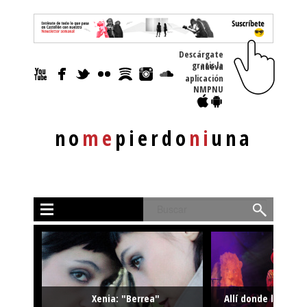
Descárgate
gratis la nueva
aplicación
NMPNU
no
me
pierdo
ni
una
Buscar
Xenia: "Berrea"
Allí donde la músi