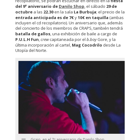
recopilatorio, se podrán escuchar en directo en la
fiesta
del 9º aniversario de
Danilo Shop
, el sábado
29 de
octubre
a las
22.30
en la sala
La Burbuja
; el precio de la
entrada anticipada es de 7€
y
10€ en taquilla
(ambas
incluyen el cd recopilatorio). Un aniversario que, además
del concierto de los miembros de CRAPS, también tendrá
batalla de gallos
, una exhibición de baile a cargo de
P.U.L.H Fun
,
crew
capitaneada por el
b.boy
Gore, y la
última incorporación al cartel,
Mag Cocodrilo
desde La
Utopía del Norte.
Grajo, en el 7º aniversario de Danilo Shop.