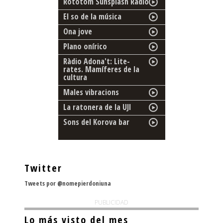
Rototom Sunsplash Radio
El so de la música
Ona jove
Plano onírico
Ràdio Adona't: Lite-
rates. Mamíferes de la
cultura
Males vibracions
La ratonera de la UJI
Sons del Korova bar
Twitter
Tweets por @nomepierdoniuna
PUBLICIDAD
Lo más visto del mes