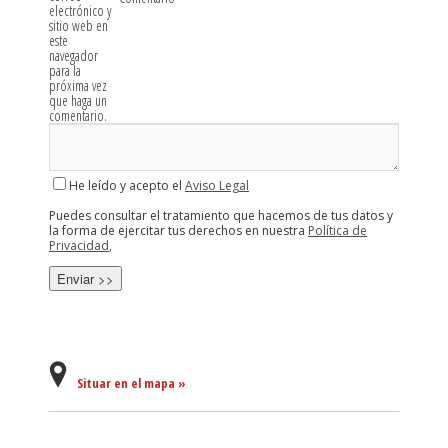
electrónico y
sitio web en
este
navegador
para la
próxima vez
que haga un
comentario.
He leído y acepto el
Aviso Legal
Puedes consultar el tratamiento que hacemos de tus datos y
la forma de ejercitar tus derechos en nuestra
Política de
Privacidad
,
Situar en el mapa »