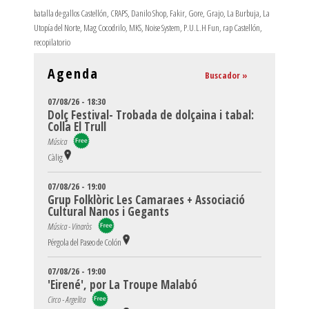
batalla de gallos Castellón
,
CRAPS
,
Danilo Shop
,
Fakir
,
Gore
,
Grajo
,
La Burbuja
,
La
Utopía del Norte
,
Mag Cocodrilo
,
MKS
,
Noise System
,
P.U.L.H Fun
,
rap Castellón
,
recopilatorio
Agenda
Buscador »
07/08/26 - 18:30
Dolç Festival- Trobada de dolçaina i tabal:
Colla El Trull
Música
Càlig
07/08/26 - 19:00
Grup Folklòric Les Camaraes + Associació
Cultural Nanos i Gegants
Música - Vinaròs
Pérgola del Paseo de Colón
07/08/26 - 19:00
'Eirené', por La Troupe Malabó
Circo - Argelita