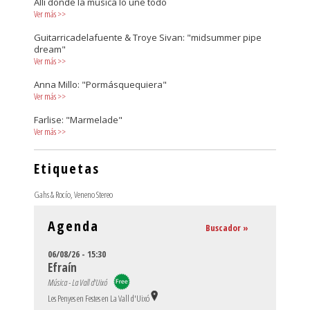
Allí donde la música lo une todo
Ver más
>>
Guitarricadelafuente & Troye Sivan: "midsummer pipe
dream"
Ver más
>>
Anna Millo: "Pormásquequiera"
Ver más
>>
Farlise: "Marmelade"
Ver más
>>
Etiquetas
Gahs & Rocío
,
Veneno Stereo
Agenda
Buscador »
06/08/26 - 15:30
Efraín
Música - La Vall d'Uixó
Les Penyes en Festes en La Vall d'Uixó