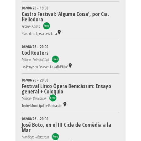
06/08/26 - 19:00
Castro Festival: 'Alguma Coisa', por Cia.
Heliodora
Teatro - Artana
Plaza de la Iglesia de Artana
06/08/26 - 20:00
Cod Routers
Música - La Vall d'Uixó
Les Penyes en Festes en La Vall d'Uixó
06/08/26 - 20:00
Festival Lírico Ópera Benicàssim: Ensayo
general + Coloquio
Música - Benicàssim
Teatre Municipal de Benicàssim
06/08/26 - 20:00
José Boto, en el III Cicle de Comèdia a la
Mar
Monólogo - Almassora