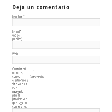
Deja un comentario
Nombre
*
E-mail
*
(no se
publica)
Web
Guardar mi
nombre,
correo
Comentario
electrónico y
sitio web en
este
navegador
para la
próxima vez
que haga un
comentario.