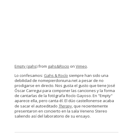
Empty (gahs)
from
gahs&Rocio
on
Vimeo
.
Lo confesamos:
Gahs & Rocío
siempre han sido una
debilidad de nomepierdoniuna.net a pesar de no
prodigarse en directo. Nos gusta el gusto que tiene José
Óscar Carregui para componer las canciones y la forma
de cantarlas de la fotógrafa Rocío Gayoso. En "Empty"
aparece ella, pero canta él. El dúo castellonense acaba
de sacar el autoeditado
Therapy
, que recientemente
presentaron en concierto en la sala Veneno Stereo
saliendo así del laboratorio de su ensayo.