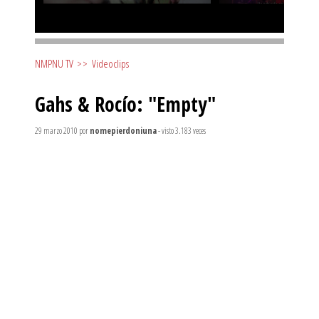
NMPNU TV
>>
Videoclips
Gahs & Rocío: "Empty"
29 marzo 2010
por
nomepierdoniuna
- visto 3.183 veces