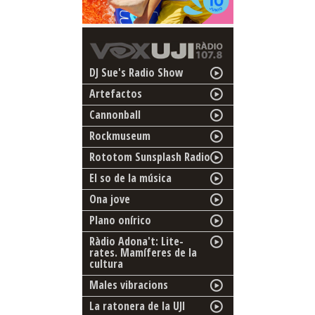
DJ Sue's Radio Show
Artefactos
Cannonball
Rockmuseum
Rototom Sunsplash Radio
El so de la música
Ona jove
Plano onírico
Ràdio Adona't: Lite-
rates. Mamíferes de la
cultura
Males vibracions
La ratonera de la UJI