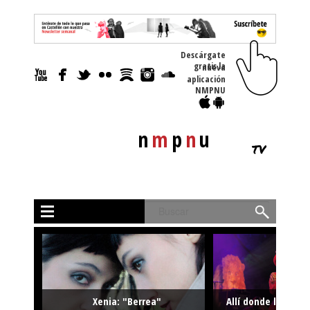
Descárgate
gratis la nueva
aplicación
NMPNU
n
m
p
n
u
tv
Buscar
Xenia: "Berrea"
Allí donde la músi