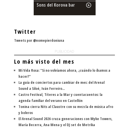
Sons del Korova bar
Twitter
Tweets por @nomepierdoniuna
PUBLICIDAD
Lo más visto del mes
Mi Vida Rosa: "Si no volvíamos ahora, ¿cuándo lo íbamos a
hacer?"
La guía de conciertos para cambiar de mes: del Arenal
Sound a Siloé, Iván Ferreiro...
Castro Festival, Títeres a la Mar y cuentacuentos: la
agenda familiar del verano en Castellón
Tonina cierra Nits al Claustre con su mezcla de música afro
y boleros
El Arenal Sound 2026 cruza generaciones con Myke Towers,
María Becerra, Ana Mena y el DJ set de Metrika