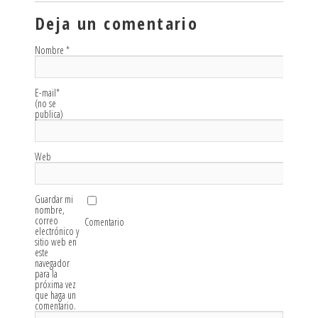
Deja un comentario
Nombre
*
E-mail
*
(no se
publica)
Web
Guardar mi
nombre,
correo
Comentario
electrónico y
sitio web en
este
navegador
para la
próxima vez
que haga un
comentario.