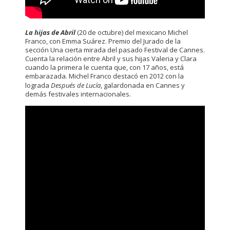
La hijas de Abril
(20 de octubre) del mexicano Michel
Franco, con Emma Suárez. Premio del Jurado de la
sección Una cierta mirada del pasado Festival de Cannes.
Cuenta la relación entre Abril y sus hijas Valeria y Clara
cuando la primera le cuenta que, con 17 años, está
embarazada. Michel Franco destacó en 2012 con la
lograda
Después de Lucía
, galardonada en Cannes y
demás festivales internacionales.