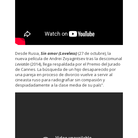
Desde Rusia,
Sin amor (Loveless)
(27 de octubre), la
nueva película de Andrei Zvyagintsev tras la descomunal
Leviatán
(2014), llega respaldada por el Premio del Jurado
de Cannes. La búsqueda de un hijo desaparecido por
una pareja en proceso de divorcio vuelve a servir al
cineasta ruso para radiografiar sin compasión y
despiadadamente a la clase media de su país”.