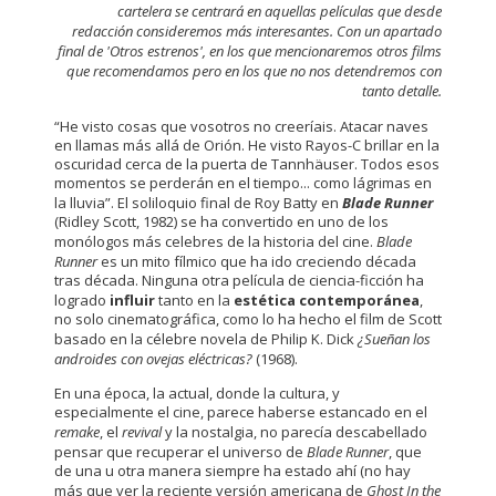
cartelera se centrará en aquellas películas que desde
redacción consideremos más interesantes. Con un apartado
final de 'Otros estrenos', en los que mencionaremos otros films
que recomendamos pero en los que no nos detendremos con
tanto detalle.
“He visto cosas que vosotros no creeríais. Atacar naves
en llamas más allá de Orión. He visto Rayos-C brillar en la
oscuridad cerca de la puerta de Tannhäuser. Todos esos
momentos se perderán en el tiempo... como lágrimas en
la lluvia”. El soliloquio final de Roy Batty en
Blade Runner
(Ridley Scott, 1982) se ha convertido en uno de los
monólogos más celebres de la historia del cine.
Blade
Runner
es un mito fílmico que ha ido creciendo década
tras década. Ninguna otra película de ciencia-ficción ha
logrado
influir
tanto en la
estética contemporánea
,
no solo cinematográfica, como lo ha hecho el film de Scott
basado en la célebre novela de Philip K. Dick
¿Sueñan los
androides con ovejas eléctricas?
(1968).
En una época, la actual, donde la cultura, y
especialmente el cine, parece haberse estancado en el
remake
, el
revival
y la nostalgia, no parecía descabellado
pensar que recuperar el universo de
Blade Runner
, que
de una u otra manera siempre ha estado ahí (no hay
más que ver la reciente versión americana de
Ghost In the