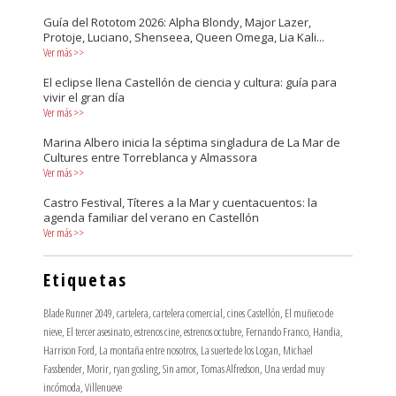
Guía del Rototom 2026: Alpha Blondy, Major Lazer,
Protoje, Luciano, Shenseea, Queen Omega, Lia Kali...
Ver más
>>
El eclipse llena Castellón de ciencia y cultura: guía para
vivir el gran día
Ver más
>>
Marina Albero inicia la séptima singladura de La Mar de
Cultures entre Torreblanca y Almassora
Ver más
>>
Castro Festival, Títeres a la Mar y cuentacuentos: la
agenda familiar del verano en Castellón
Ver más
>>
Etiquetas
Blade Runner 2049
,
cartelera
,
cartelera comercial
,
cines Castellón
,
El muñeco de
nieve
,
El tercer asesinato
,
estrenos cine
,
estrenos octubre
,
Fernando Franco
,
Handia
,
Harrison Ford
,
La montaña entre nosotros
,
La suerte de los Logan
,
Michael
Fassbender
,
Morir
,
ryan gosling
,
Sin amor
,
Tomas Alfredson
,
Una verdad muy
incómoda
,
Villenueve