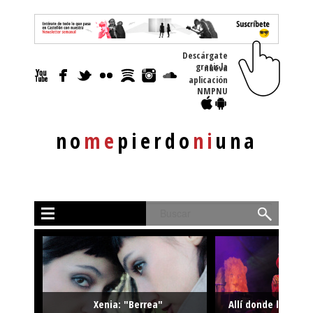
Descárgate
gratis la nueva
aplicación
NMPNU
no
me
pierdo
ni
una
Buscar
Xenia: "Berrea"
Allí donde la músi