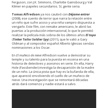
Ferguson, con J.K. Simmons, Charlotte Gainsbourg y Val
Kilmer en papeles secundarios. Sí, gente seria.
Tomas Alfredson
ya nos cautivó con
Déjame entrar
(2008), ese cuento de terror que narra la relación entre
un niño que sufre acoso y una niña vampiro dispuesta a
vengarlo. Este film, con remake americano, le abrió las
puertas a la producción internacional, lo que le permitió
realizar la película más sobria de los últimos años
El topo
(
Tinker Tailor Soldier Spy
) (2011), que le valió a Gary
Oldman y al compositor español Alberto Iglesias sendas
nominaciones a los Oscar.
En
El muñeco de nieve
Alfredson vuelve a demostrar su
temple y su talento para la puesta en escena en una
historia de detectives y asesinos en serie. En ella, Harry
Hole (Fassbender) investiga la desaparición de la madre
de un niño. La única pista que hay es la bufanda de ella,
que apareció envolviendo el cuello de un muñeco de
nieve. Una investigación que se remontará décadas
atrás dará comienzo y nadie estará a salvo.