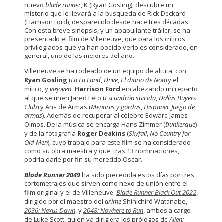
nuevo
blade runner
, K (Ryan Gosling), descubre un
misterio que le llevará a la búsqueda de Rick Deckard
(Harrison Ford), desparecido desde hace tres décadas.
Con esta breve sinopsis, y un apabullante tráiler, se ha
presentado el film de Villeneuve, que para los críticos
privilegiados que ya han podido verlo es considerado, en
general, uno de las mejores del año.
Villeneuve se ha rodeado de un equipo de altura, con
Ryan Gosling
(
La La Land
,
Drive
,
El diario de Noa
) y el
mítico, y
viejoven
,
Harrison Ford
encabezando un reparto
al que se unen Jared Leto (
Escuadrón suicida
,
Dallas Buyers
Club
) y Ana de Armas (
Mentiras y gordas
,
Hispania
,
Juego de
armas
). Además de recuperar al célebre Edward James
Olmos. De la música se encarga Hans Zimmer (
Dunkerque
)
y de la fotografía
Roger Deakins
(
Skyfall
,
No Country for
Old Men
), cuyo trabajo para este film se ha considerado
como su obra maestra y que, tras 13 nominaciones,
podría darle por fin su merecido Oscar.
Blade Runner 2049
ha sido precedida estos días por tres
cortometrajes que sirven como nexo de unión entre el
film original y el de Villeneuve:
Blade Runner Black Out 2022
,
dirigido por el maestro del
anime
Shinichirô Watanabe,
2036: Nexus Dawn
y
2048: Nowhere to Run
, ambos a cargo
de Luke Scott, quien ya dirigiera los prólogos de
Alien: