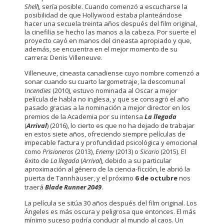
Shell
), sería posible. Cuando comenzó a escucharse la
posibilidad de que Hollywood estaba planteándose
hacer una secuela treinta años después del film original,
la cinefilia se hecho las manos a la cabeza. Por suerte el
proyecto cayó en manos del cineasta apropiado y que,
además, se encuentra en el mejor momento de su
carrera: Denis Villeneuve.
Villeneuve, cineasta canadiense cuyo nombre comenzó a
sonar cuando su cuarto largometraje, la descomunal
Incendies
(2010), estuvo nominada al Oscar a mejor
película de habla no inglesa, y que se consagró el año
pasado gracias a la nominación a mejor director en los
premios de la Academia por su intensa
La llegada
(
Arrival
) (2016), lo cierto es que no ha dejado de trabajar
en estos siete años, ofreciendo siempre películas de
impecable factura y profundidad psicológica y emocional
como
Prisioneros
(2013),
Enemy
(2013) o
Sicario
(2015). El
éxito de
La llegada
(
Arrival
), debido a su particular
aproximación al género de la ciencia-ficción, le abrió la
puerta de Tannhäuser, y el próximo
6 de octubre
nos
traerá
Blade Runner 2049
.
La película se sitúa 30 años después del film original. Los
Ángeles es más oscura y peligrosa que entonces. El más
mínimo suceso podría conducir al mundo al caos. Un