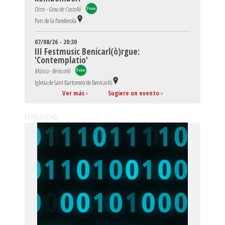
Otros - Grau de Castelló
Parc de la Panderola
07/08/26 - 20:30
III Festmusic Benicarl(ò)rgue:
'Contemplatio'
Música - Benicarló
Iglesia de Sant Bartomeu de Benicarló
Ver más
»
Sugiere un evento
»
PUBLICIDAD