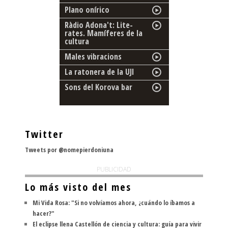
Plano onírico
Ràdio Adona't: Lite-
rates. Mamíferes de la
cultura
Males vibracions
La ratonera de la UJI
Sons del Korova bar
Twitter
Tweets por @nomepierdoniuna
PUBLICIDAD
Lo más visto del mes
Mi Vida Rosa: "Si no volvíamos ahora, ¿cuándo lo íbamos a
hacer?"
El eclipse llena Castellón de ciencia y cultura: guía para vivir