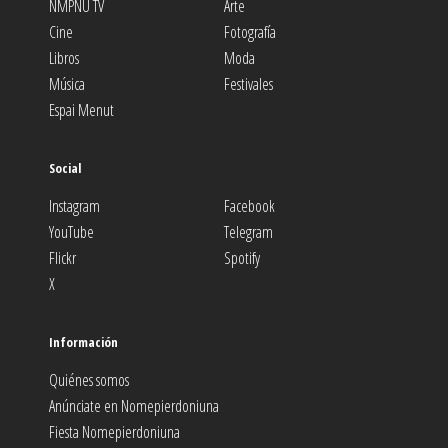
NMPNU TV
Arte
Cine
Fotografía
Libros
Moda
Música
Festivales
Espai Menut
Social
Instagram
Facebook
YouTube
Telegram
Flickr
Spotify
X
Información
Quiénes somos
Anúnciate en Nomepierdoniuna
Fiesta Nomepierdoniuna