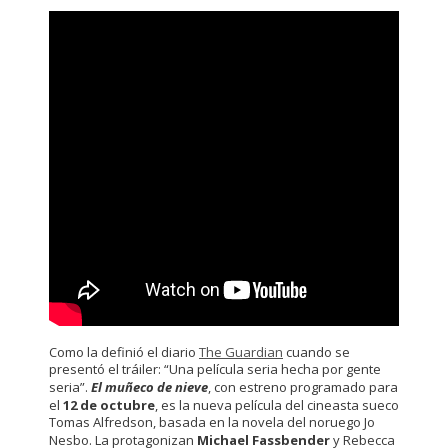
Como la definió el diario
The Guardian
cuando se
presentó el tráiler: “Una película seria hecha por gente
seria”.
El muñeco de nieve
, con estreno programado para
el
12 de octubre
, es la nueva película del cineasta sueco
Tomas Alfredson, basada en la novela del noruego Jo
Nesbo. La protagonizan
Michael Fassbender
y Rebecca