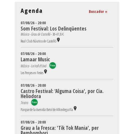
Agenda
Buscador »
07/08/26 - 20:00
Som Festival: Los Delinqüentes
Música - Grau de Castelló -
30-41,8 €
Real Club Náutico de Castelló
07/08/26 - 20:00
Lamaar Music
Música - La Vall d'Uixó
Les Penyes en Festes
07/08/26 - 20:00
Castro Festival: 'Alguma Coisa', por Cia.
Heliodora
Teatro
Parque de la Avenida Betxí de Alfondeguilla
07/08/26 - 20:00
Grau a la Fresca: 'Tik Tok Mania', per
Rembombori