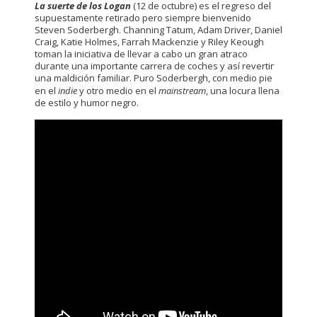
La suerte de los Logan
(12 de octubre) es el regreso del
supuestamente retirado pero siempre bienvenido
Steven Soderbergh. Channing Tatum, Adam Driver, Daniel
Craig, Katie Holmes, Farrah Mackenzie y Riley Keough
toman la iniciativa de llevar a cabo un gran atraco
durante una importante carrera de coches y así revertir
una maldición familiar. Puro Soderbergh, con medio pie
en el
indie
y otro medio en el
mainstream
, una locura llena
de estilo y humor negro.