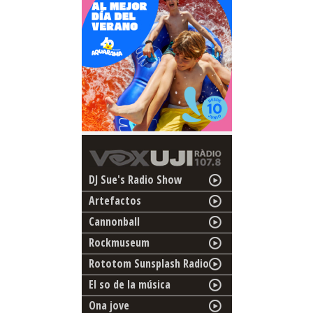
DJ Sue's Radio Show
Artefactos
Cannonball
Rockmuseum
Rototom Sunsplash Radio
El so de la música
Ona jove