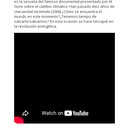
es la secuela del famoso documental presentado por Al
Gore sobre el cambio climático. Han pasado diez años de
Una verdad incómoda
(2006) ¿Cómo se encuentra el
mundo en este momento?¿Tenemos tiempo de
salvarlo/salvarnos? En esta ocasión se hace hincapié en
la revolución energética.