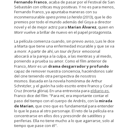
Fernando Franco
, acaba de pasar por el Festival de San
Sebastián con críticas muy positivas. Y no es para menos,
Fernando Franco, ya apuntaba maneras con su
inconmensurable
opera prima
La herida
(2013), que le dio
premios por todo el mundo además del Goya a director
novel y el de mejor actriz para
Marian Álvarez
, quien en
Morir
vuelve a brillar de nuevo en el papel protagonista.
La película comienza cuando, sin previo aviso, Luis le dice
a Marta que tiene una enfermedad incurable y que se va
a morir. A partir de ahí, un
tour de force
emocional
abocará a la pareja a la culpa, a las mentiras y al miedo,
poniendo a prueba su amor. Como el film anterior de
Franco,
Morir
es un
drama desgarrador y profundo
capaz de remover nuestra conciencia, haciéndonos salir
del cine teniendo otra perspectiva de nosotros
mismos. Basada en la novela homónima de Arthur
Schnitzler, y el guión ha sido escrito entre Franco y Coral
Cruz (Incerta glòria). En una entrevista para
eldiario.es
,
Franco dice del film: "Para mí, era importante contar el
paso del tiempo con el cuerpo de Andrés, con la
mirada
de Marian
, que creo que es fundamental para entender
lo que le pasa al otro personaje. El reto de la película era
concentrarse en ellos dos y prescindir de satélites y
periferias. Ella no tiene mucho a lo que agarrarse, solo al
tiempo que pase con él".