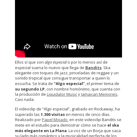
Ellos sí que son
algo especial
o por lo menos así de
especial suena lo nuevo que llega de
Bandits
. Ska
elegante con toques de jazz, pinceladas de reggae y un
sonido tropical que consigue transportar a quien lo
escucha. Se trata de
“Algo especial”
, el primer tema de
su segundo LP
, con nombre homónimo, que cuenta con
la producción de
Liquidator Music
y
Jamaican Memories
.
Casi nada.
El videoclip de “Algo especial”, grabado en Rockaway, ha
superado las
1.300 visitas
en menos de cinco días.
Realizado por
Papel Mojado
, en este videoclip Bandits se
mete en el estudio para demostrar cómo se hace
el ska
más elegante en La Plana
. La voz de un Borja que saca
su lado más romántico y la musicalidad perfecta de los