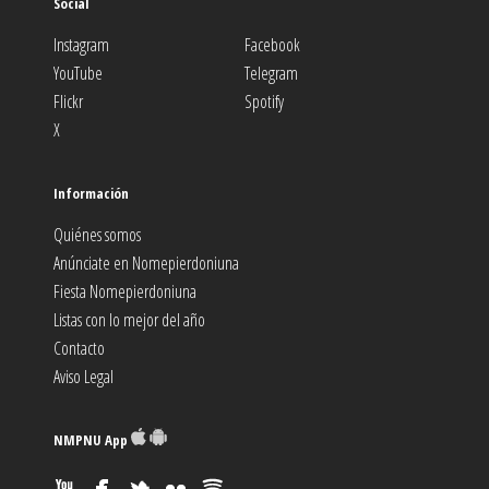
Social
Instagram
Facebook
YouTube
Telegram
Flickr
Spotify
X
Información
Quiénes somos
Anúnciate en Nomepierdoniuna
Fiesta Nomepierdoniuna
Listas con lo mejor del año
Contacto
Aviso Legal
NMPNU App