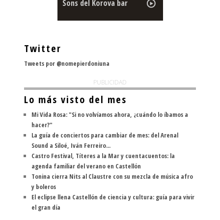
Sons del Korova bar
Twitter
Tweets por @nomepierdoniuna
PUBLICIDAD
Lo más visto del mes
Mi Vida Rosa: "Si no volvíamos ahora, ¿cuándo lo íbamos a
hacer?"
La guía de conciertos para cambiar de mes: del Arenal
Sound a Siloé, Iván Ferreiro...
Castro Festival, Títeres a la Mar y cuentacuentos: la
agenda familiar del verano en Castellón
Tonina cierra Nits al Claustre con su mezcla de música afro
y boleros
El eclipse llena Castellón de ciencia y cultura: guía para vivir
el gran día