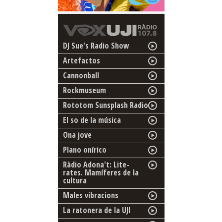
DJ Sue's Radio Show
Artefactos
Cannonball
Rockmuseum
Rototom Sunsplash Radio
El so de la música
Ona jove
Plano onírico
Ràdio Adona't: Lite-
rates. Mamíferes de la
cultura
Males vibracions
La ratonera de la UJI