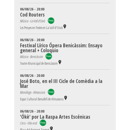
06/08/26 - 20:00
Cod Routers
Música - La Vall d'Uixó
Les Penyes en Festes en La Vall d'Uixó
06/08/26 - 20:00
Festival Lírico Ópera Benicàssim: Ensayo
general + Coloquio
Música - Benicàssim
Teatre Municipal de Benicàssim
06/08/26 - 20:00
José Boto, en el III Cicle de Comèdia a la
Mar
Monólogo - Almassora
Espai Cultural Benafelí de Almassora
06/08/26 - 20:00
'Ókè' por La Raspa Artes Escénicas
Circo - Vila-real
Plaça del Pastoret-Termet