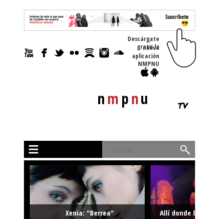
Descárgate
gratis la nueva
aplicación
NMPNU
n
m
p
n
u
tv
Buscar
Xenia: "Berrea"
Allí donde la músi