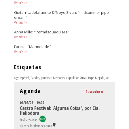
Ver más
>>
Guitarricadelafuente & Troye Sivan: "midsummer pipe
dream"
Ver más
>>
Anna Millo: "Pormásquequiera"
Ver más
>>
Farlise: "Marmelade"
Ver más
>>
Etiquetas
Algo Especial
,
Bandits
,
Jamaican Memories
,
Liquidator Music
,
Papel Mojado
,
ska
Agenda
Buscador »
06/08/26 - 19:00
Castro Festival: 'Alguma Coisa', por Cia.
Heliodora
Teatro - Artana
Plaza de la Iglesia de Artana