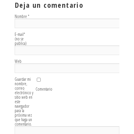
Deja un comentario
Nombre
*
E-mail
*
(no se
publica)
Web
Guardar mi
nombre,
correo
Comentario
electrónico y
sitio web en
este
navegador
para la
próxima vez
que haga un
comentario.