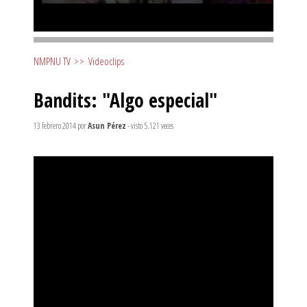
NMPNU TV
>>
Videoclips
Bandits: "Algo especial"
13 febrero 2014
por
Asun Pérez
- visto 5.121 veces