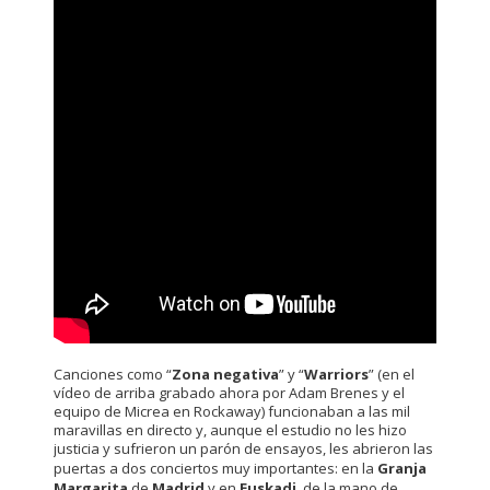
Canciones como “
Zona negativa
” y “
Warriors
” (en el
vídeo de arriba grabado ahora por Adam Brenes y el
equipo de Micrea en Rockaway) funcionaban a las mil
maravillas en directo y, aunque el estudio no les hizo
justicia y sufrieron un parón de ensayos, les abrieron las
puertas a dos conciertos muy importantes: en la
Granja
Margarita
de
Madrid
y en
Euskadi
, de la mano de