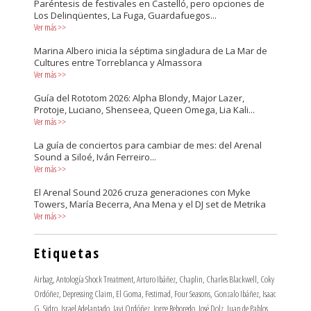
Paréntesis de festivales en Castelló, pero opciones de
Los Delinqüentes, La Fuga, Guardafuegos...
Ver más
>>
Marina Albero inicia la séptima singladura de La Mar de
Cultures entre Torreblanca y Almassora
Ver más
>>
Guía del Rototom 2026: Alpha Blondy, Major Lazer,
Protoje, Luciano, Shenseea, Queen Omega, Lia Kali...
Ver más
>>
La guía de conciertos para cambiar de mes: del Arenal
Sound a Siloé, Iván Ferreiro...
Ver más
>>
El Arenal Sound 2026 cruza generaciones con Myke
Towers, María Becerra, Ana Mena y el DJ set de Metrika
Ver más
>>
Etiquetas
Airbag
,
Antología Shock Treatment
,
Arturo Ibáñez
,
Chaplin
,
Charles Blackwell
,
Coky
Ordóñez
,
Depressing Claim
,
El Goma
,
Festimad
,
Four Seasons
,
Gonzalo Ibáñez
,
Isaac
G. Sidro
,
Israel Adelantado
,
Javi Ordóñez
,
Jorge Reboredo
,
José Dolz
,
Juan de Pablos
,