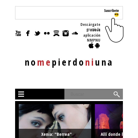
Descárgate
gratis la nueva
aplicación
NMPNU
no
me
pierdo
ni
una
Buscar
Xenia: "Berrea"
Allí donde la músi