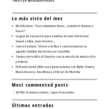
Tweets por @nomepierdoniuna
PUBLICIDAD
Lo más visto del mes
Mi Vida Rosa: "Si no volvíamos ahora, ¿cuándo lo íbamos a
hacer?"
La guía de conciertos para cambiar de mes: del Arenal
Sound a Siloé, Iván Ferreiro...
Castro Festival, Títeres a la Mar y cuentacuentos: la
agenda familiar del verano en Castellón
Tonina cierra Nits al Claustre con su mezcla de música afro
y boleros
El Arenal Sound 2026 cruza generaciones con Myke Towers,
María Becerra, Ana Mena y el DJ set de Metrika
Most commented posts
30 FIBs: la música resiste, cojea el encuadre
Últimas entradas