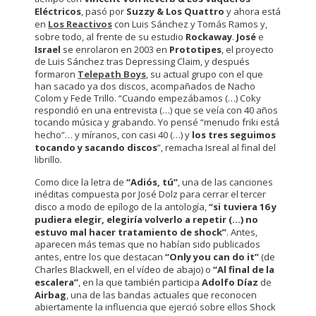
Eléctricos
, pasó por
Suzzy & Los Quattro
y ahora está
en
Los Reactivos
con Luis Sánchez y Tomás Ramos y,
sobre todo, al frente de su estudio
Rockaway
.
José
e
Israel
se enrolaron en 2003 en
Prototipes
, el proyecto
de Luis Sánchez tras Depressing Claim, y después
formaron
Telepath Boys
, su actual grupo con el que
han sacado ya dos discos, acompañados de Nacho
Colom y Fede Trillo. “Cuando empezábamos (…) Coky
respondió en una entrevista (…) que se veía con 40 años
tocando música y grabando. Yo pensé “menudo friki está
hecho”… y míranos, con casi 40 (…) y
los tres seguimos
tocando y sacando discos
”, remacha Isreal al final del
librillo.
Como dice la letra de
“Adiós, tú”
, una de las canciones
inéditas compuesta por José Dolz para cerrar el tercer
disco a modo de epílogo de la antología,
“si tuviera 16 y
pudiera elegir, elegiría volverlo a repetir (…) no
estuvo mal hacer tratamiento de shock”
. Antes,
aparecen más temas que no habían sido publicados
antes, entre los que destacan
“Only you can do it”
(de
Charles Blackwell, en el vídeo de abajo) o
“Al final de la
escalera”
, en la que también participa
Adolfo Díaz
de
Airbag
, una de las bandas actuales que reconocen
abiertamente la influencia que ejerció sobre ellos Shock