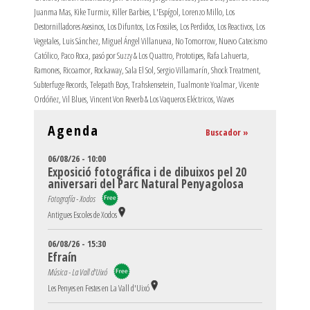
Juanma Mas
,
Kike Turmix
,
Killer Barbies
,
L'Espígol
,
Lorenzo Millo
,
Los
Destornilladores Asesinos
,
Los Difuntos
,
Los Fossiles
,
Los Perdidos
,
Los Reactivos
,
Los
Vegetales
,
Luis Sánchez
,
Miguel Ángel Villanueva
,
No Tomorrow
,
Nuevo Catecismo
Católico
,
Paco Roca
,
pasó por Suzzy & Los Quattro
,
Prototipes
,
Rafa Lahuerta
,
Ramones
,
Ricoamor
,
Rockaway
,
Sala El Sol
,
Sergio Villamarín
,
Shock Treatment
,
Subterfuge Records
,
Telepath Boys
,
Trahskensetein
,
Tualmonte Yoalmar
,
Vicente
Ordóñez
,
Vil Blues
,
Vincent Von Reverb & Los Vaqueros Eléctricos
,
Waves
Agenda
Buscador »
06/08/26 - 10:00
Exposició fotográfica i de dibuixos pel 20
aniversari del Parc Natural Penyagolosa
Fotografía - Xodos
Antigues Escoles de Xodos
06/08/26 - 15:30
Efraín
Música - La Vall d'Uixó
Les Penyes en Festes en La Vall d'Uixó