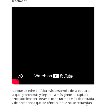
Treatment.
Aunque se eche en falta más desarrollo de la época en
la que giraron más y llegaron a más gente (el capítulo
“(Not so) Pleasant Dreams” tiene un tono más de retirada
y de decadencia que de cénit); aunque no se recuerdan