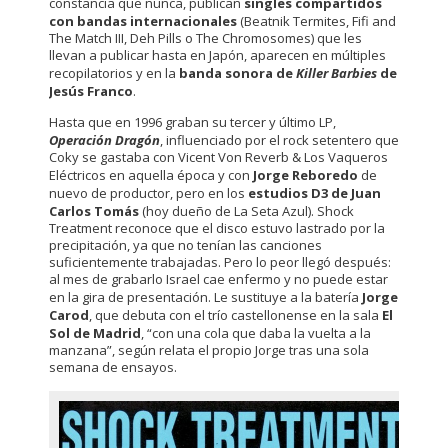
constancia que nunca, publican
singles compartidos
con bandas internacionales
(Beatnik Termites, Fifi and
The Match III, Deh Pills o The Chromosomes) que les
llevan a publicar hasta en Japón, aparecen en múltiples
recopilatorios y en la
banda sonora de
Killer Barbies
de
Jesús Franco
.
Hasta que en 1996 graban su tercer y último LP,
Operación Dragón
, influenciado por el rock setentero que
Coky se gastaba con Vicent Von Reverb & Los Vaqueros
Eléctricos en aquella época y con
Jorge Reboredo
de
nuevo de productor, pero en los
estudios D3 de Juan
Carlos Tomás
(hoy dueño de La Seta Azul). Shock
Treatment reconoce que el disco estuvo lastrado por la
precipitación, ya que no tenían las canciones
suficientemente trabajadas. Pero lo peor llegó después:
al mes de grabarlo Israel cae enfermo y no puede estar
en la gira de presentación. Le sustituye a la batería
Jorge
Carod
, que debuta con el trío castellonense en la sala
El
Sol de Madrid
, “con una cola que daba la vuelta a la
manzana”, según relata el propio Jorge tras una sola
semana de ensayos.