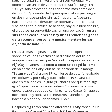
segundo guitarra. En verano giran con Aerobitch y en
otoño sacan un EP de versiones con Surfin’ Lungs. En
1998 ya solo ofrecerían dos conciertos más antes de su
disolución, “pasando del hiperespacio al agujero negro
en dos nanosegundos sin razón aparente”, según el
narrador. Aunque después se aportan varias causas:
“Los años estudiantiles se acaban, hay que buscar curro,
el grupo se ha convertido casi en una obligación,
entre
sus fanes castelloneros hay unas tremendas ganas
de trascender personal y musicalmente y les van
dejando de lado
…”.
En las últimas páginas hay disparidad de opiniones
sobre las causas exactas de la disolución del grupo,
aunque coinciden en que “en la última época ya no había
el
feeling
de antes, (…)
poco a poco se apagó la llama
”,
en palabras de Coky. Aún así se sacaron de la manga
“Están vivos”
, el último EP, con Jorge de batería, grabado
en Rockaway por Coky y publicado en 1999. Una canción
que en realidad es un grito (“Lucharás por que todo siga
igual”) que José explica sin rodeos: “En nuestra última
época acabé asqueado con la gente de Castellón, que se
mostraba muy apática con nosotros, cuando luego
íbamos a Madrid y llenábamos El Sol”.
Después siguieron caminos diferentes.
Coky
continuó un
tiempo con
Vincent Von Reverb & Los Vaqueros