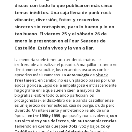
discos con todo lo que publicaron más cinco
temas inéditos. Una caja llena de punk-rock
vibrante, diversión, fotos y recuerdos
sinceros sin cortapisas, para lo bueno y lo no
tan bueno. El viernes 25 y el sábado 26 de
enero la presentan en el Four Seasons de
Castellón. Están vivos y la van a liar.
La memoria suele tener una tendencia natural e
irrefrenable a idealizar el pasado. A maquillar, cuando no
directamente sepultar, los recuerdos oscuros con los
episodios más luminosos. La
Antonología
de
Shock
Treatment
, en cambio, no es un plácido paseo por una
época gloriosa. Lejos de la empalagosa e intrascendente
hagiografía en la que suelen caer la mayoría de
biografías -sobre todo cuando participan los
protagonistas-, el disco-libro de la banda castellonense
es un ejercicio de honestidad, casi de purga, crudo pero
divertido. Un interesante y entretenido relato de una
época,
entre 1990 y 1999
, que pasó y nunca volverá,
con
sus virtudes y sus defectos, sin autocomplacencias
.
Teniendo en cuenta que
José Dolz
(voz y bajo),
Coky
Ordóñez
(guitarra) e
Israel Adelantado
(batería y