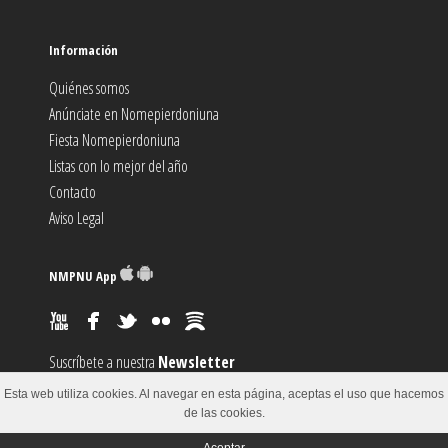
Información
Quiénes somos
Anúnciate en Nomepierdoniuna
Fiesta Nomepierdoniuna
Listas con lo mejor del año
Contacto
Aviso Legal
NMPNU App
Suscríbete a nuestra
Newsletter
Suscríbete al canal
RSS
Esta web utiliza cookies. Al navegar en esta página, aceptas el uso que hacemos
Sugiere un
Evento
de las cookies.