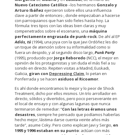
Nuevo Catecismo Católico
–los hermanos
Gonzalo y
Arturo Ibáñez
ejercieron sobre ellos una influencia
clave a partir de entonces-, donde empezaban a hacerse
con parroquianos que han sido fieles hasta hoy. La
fórmula: tres tipos con las ideas bien claras y muy
compenetrados sobre el escenario, una
máquina
perfectamente engrasada de punk-rock
. De ahí al EP
Adiós, tú
(1994), una joya con la que Javi Ordóñez les dio
un toque de atención sobre su informalidad como si
fuera un despido, y al segundo disco largo,
Punk Party
(1995), producido por
Jorge Reboredo
(NCC), el mejor en
opinión de los protagonistas y sin duda el más fiel a su
sonido en directo. Repiten visitas a Madrid, Euskadi,
Galicia,
giran con
Depressing Claim
, lo petan en
Ponferrada y se hacen
asiduos al Ricoamor
.
Es ahí donde encontramos lo mejor y lo peor de Shock
Treatment, dicho por ellos mismos. Un trío arrollador en
directo, sólidos y divertidos, pero poco perseverante en
el local de ensayo y con algunas lagunas que nunca
terminaron de remediar: “
Con las letras éramos unos
desastres
, siempre he pensado que podíamos haberlas
hecho mejor, lástima darse cuenta veinte años más
tarde”, asume Coky. Pero como explican Javi y Sergio,
en
1995 y 1996 estaban en su punto
: actúan con más