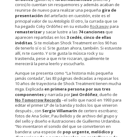
coros) lo cuentan sin resquemores y además acaban de
reunirse de nuevo para realizar una pequeña
gira de
presentación
del artefacto en cuestión, este es el
principal valor de su
Antología
. El otro, la currada que se
ha pegado Coky Ordóñez en su estudio
Rockaway
para
remasterizar
y sacar lustre a las
74 canciones
que
aparecen repartidas en los
3 cedés
,
cinco de ellas
inéditas
. Si te molaban Shock Treatment en los 90 has
de tenerlo sí o sí. Si te gustan ahora, también. Si estuviste
allí, ni te cuento. Y si te gusta la música rock y su
trastienda, pese a que ni te rozaran, igualmente te
merecerá la pena leerlo y escucharlo.
Aunque se presenta como “La historia más pequeña
jamás contada”, las 83 páginas dedicadas a repasar los
10 años de trayectoria de Shock Treatment tienen mucha
miga. Explicada
en primera persona por sus tres
componentes
y narrada por
Javi Ordóñez
, dueño de
No Tomorrow Records
–el sello que nació en 1993 para
editar el primer LP de la banda y todos los que vinieron
después-, con
Sergio Villamarín
de certero escribano;
fotos de Ana Soler, Pau Bellido y de archivo del grupo y
del sello y diseño e ilustraciones de Guillermo Urdanibia.
“No inventaron el sonido del que se convirtieron en
bandera: una especie de
pop urgente, melódico y