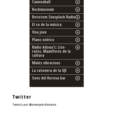
Cannonball
Rockmuseum
Rototom Sunsplash Radio
El so de la música
Ona jove
Plano onírico
Ràdio Adona't: Lite-
rates. Mamíferes de la
cultura
Males vibracions
La ratonera de la UJI
Sons del Korova bar
Twitter
Tweets por @nomepierdoniuna