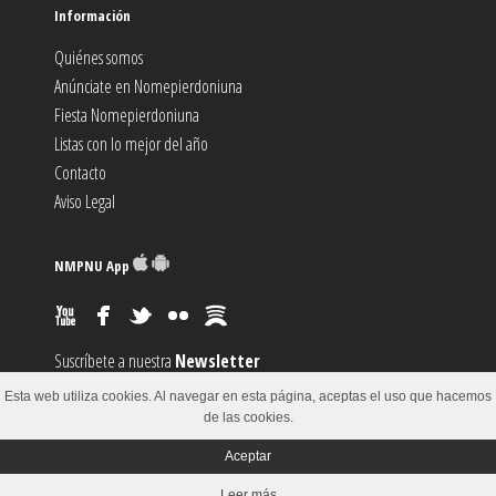
Información
Quiénes somos
Anúnciate en Nomepierdoniuna
Fiesta Nomepierdoniuna
Listas con lo mejor del año
Contacto
Aviso Legal
NMPNU App
Suscríbete a nuestra
Newsletter
Suscríbete al canal
RSS
Esta web utiliza cookies. Al navegar en esta página, aceptas el uso que hacemos
Sugiere un
Evento
de las cookies.
Aceptar
© 2002-2018
Leer más