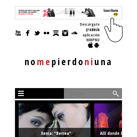
Descárgate
gratis la nueva
aplicación
NMPNU
no
me
pierdo
ni
una
Buscar
Xenia: "Berrea"
Allí donde la músi