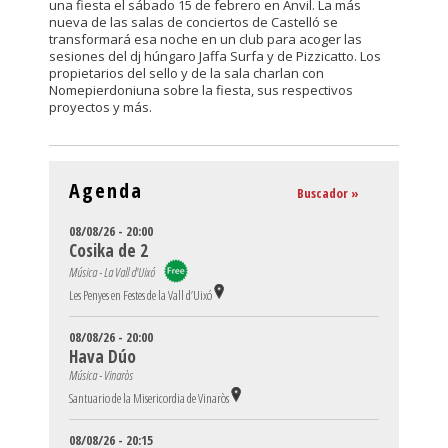
una fiesta el sábado 15 de febrero en Anvil. La más
nueva de las salas de conciertos de Castelló se
transformará esa noche en un club para acoger las
sesiones del dj húngaro Jaffa Surfa y de Pizzicatto. Los
propietarios del sello y de la sala charlan con
Nomepierdoniuna sobre la fiesta, sus respectivos
proyectos y más.
Agenda
Buscador »
08/08/26 - 20:00
Cosika de 2
Música - La Vall d'Uixó
Les Penyes en Festes de la Vall d’Uixó
08/08/26 - 20:00
Hava Dúo
Música - Vinaròs
Santuario de la Misericordia de Vinaròs
08/08/26 - 20:15