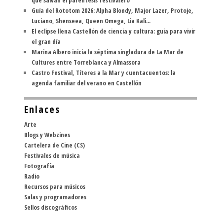
que salvan el paréntesis festivalero
Guía del Rototom 2026: Alpha Blondy, Major Lazer, Protoje,
Luciano, Shenseea, Queen Omega, Lia Kali...
El eclipse llena Castellón de ciencia y cultura: guía para vivir
el gran día
Marina Albero inicia la séptima singladura de La Mar de
Cultures entre Torreblanca y Almassora
Castro Festival, Títeres a la Mar y cuentacuentos: la
agenda familiar del verano en Castellón
Enlaces
Arte
Blogs y Webzines
Cartelera de Cine (CS)
Festivales de música
Fotografía
Radio
Recursos para músicos
Salas y programadores
Sellos discográficos