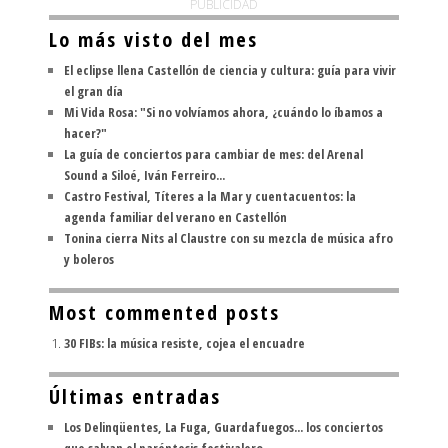
PUBLICIDAD
Lo más visto del mes
El eclipse llena Castellón de ciencia y cultura: guía para vivir
el gran día
Mi Vida Rosa: "Si no volvíamos ahora, ¿cuándo lo íbamos a
hacer?"
La guía de conciertos para cambiar de mes: del Arenal
Sound a Siloé, Iván Ferreiro...
Castro Festival, Títeres a la Mar y cuentacuentos: la
agenda familiar del verano en Castellón
Tonina cierra Nits al Claustre con su mezcla de música afro
y boleros
Most commented posts
30 FIBs: la música resiste, cojea el encuadre
Últimas entradas
Los Delinqüentes, La Fuga, Guardafuegos... los conciertos