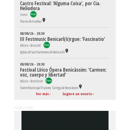
Castro Festival: 'Alguma Coisa', por Cia.
Heliodora
Teatro
Piscina de Azuébar
08/08/26 - 20:30
III Festmusic Benicarl(ò)rgue: 'Fascinatio'
Música - Benicarló
Iglesia de Sant Bartomeu de Benicarló
08/08/26 - 20:30
Festival Lírico Ópera Benicàssim: 'Carmen;
voz, cuerpo y libertad'
Música - Benicàssim
Teatre Municipal Francesc Tàrrega de Benicàssim
Ver más
»
Sugiere un evento
»
PUBLICIDAD