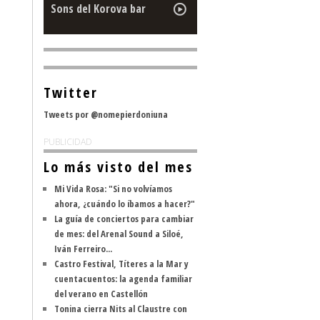
Sons del Korova bar
Twitter
Tweets por @nomepierdoniuna
PUBLICIDAD
Lo más visto del mes
Mi Vida Rosa: "Si no volvíamos
ahora, ¿cuándo lo íbamos a hacer?"
La guía de conciertos para cambiar
de mes: del Arenal Sound a Siloé,
Iván Ferreiro...
Castro Festival, Títeres a la Mar y
cuentacuentos: la agenda familiar
del verano en Castellón
Tonina cierra Nits al Claustre con