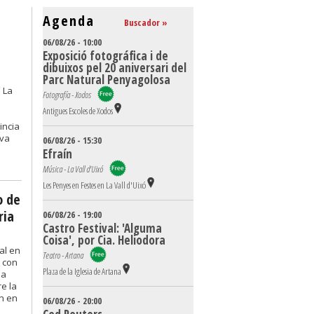
Agenda
Buscador »
06/08/26 - 10:00
Exposició fotográfica i de
dibuixos pel 20 aniversari del
Parc Natural Penyagolosa
. La
Fotografía - Xodos
Antigues Escoles de Xodos
incia
eva
06/08/26 - 15:30
Efraín
Música - La Vall d'Uixó
Les Penyes en Festes en La Vall d'Uixó
o de
ria
06/08/26 - 19:00
Castro Festival: 'Alguma
Coisa', por Cia. Heliodora
al en
Teatro - Artana
o con
Plaza de la Iglesia de Artana
za
re la
n en
06/08/26 - 20:00