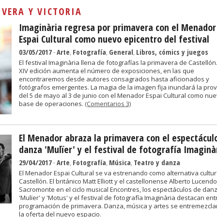
Sivan...
:
VERA Y VICTORIA
Imaginària regresa por primavera con el Menador
Espai Cultural como nuevo epicentro del festival
03/05/2017
-
Arte
,
Fotografía
,
General
,
Libros, cómics y juegos
El festival Imaginària llena de fotografías la primavera de Castellón
XIV edición aumenta el número de exposiciones, en las que
encontraremos desde autores consagrados hasta aficionados y
fotógrafos emergentes. La magia de la imagen fija inundará la prov
del 5 de mayo al 3 de junio con el Menador Espai Cultural como nu
base de operaciones.
(Comentarios 3)
El Menador abraza la primavera con el espectácul
danza 'Mulïer' y el festival de fotografía Imaginà
29/04/2017
-
Arte
,
Fotografía
,
Música
,
Teatro y danza
El Menador Espai Cultural se va estrenando como alternativa cultur
Castellón. El británico Matt Elliott y el castellonense Alberto Lucend
Sacromonte en el ciclo musical Encontres, los espectáculos de dan
'Mulïer' y 'Motus' y el festival de fotografía Imaginària destacan ent
programación de primavera. Danza, música y artes se entremezcla
la oferta del nuevo espacio.