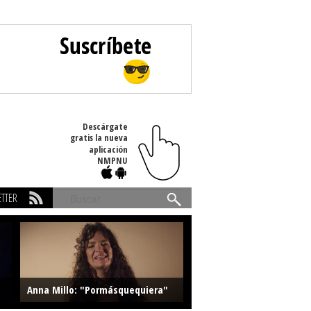
Descárgate
gratis la nueva
aplicación
NMPNU
TTER
Buscar
Anna Millo: "Pormásquequiera"
Farlise: "Marmelade"