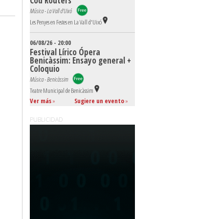
Cod Routers
Música - La Vall d'Uixó
Les Penyes en Festes en La Vall d'Uixó
06/08/26 - 20:00
Festival Lírico Ópera
Benicàssim: Ensayo general +
Coloquio
Música - Benicàssim
Teatre Municipal de Benicàssim
Ver más
»
Sugiere un evento
»
PUBLICIDAD