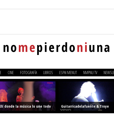
no
me
pierdo
ni
una
E
CINE
FOTOGRAFÍA
LIBROS
ESPAI MENUT
NMPNU TV
NEWSLE
llí donde la música lo une todo
Guitarricadelafuente & Troye