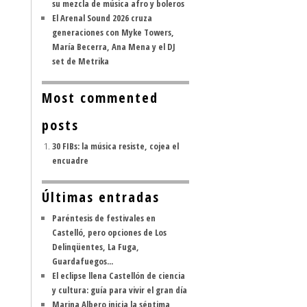
su mezcla de música afro y boleros
El Arenal Sound 2026 cruza
generaciones con Myke Towers,
María Becerra, Ana Mena y el DJ
set de Metrika
Most commented
posts
30 FIBs: la música resiste, cojea el
encuadre
Últimas entradas
Paréntesis de festivales en
Castelló, pero opciones de Los
Delinqüentes, La Fuga,
Guardafuegos...
El eclipse llena Castellón de ciencia
y cultura: guía para vivir el gran día
Marina Albero inicia la séptima