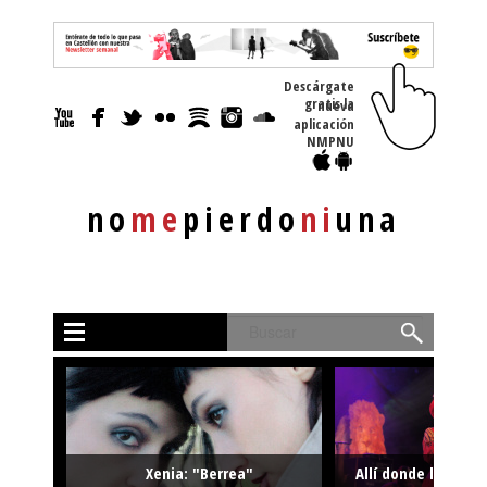
Descárgate
gratis la nueva
aplicación
NMPNU
no
me
pierdo
ni
una
Buscar
Xenia: "Berrea"
Allí donde la músi