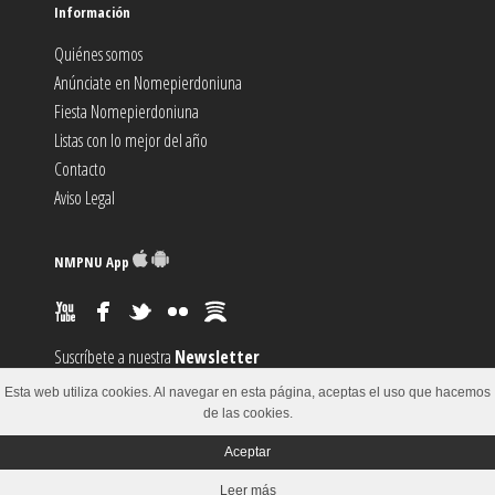
Información
Quiénes somos
Anúnciate en Nomepierdoniuna
Fiesta Nomepierdoniuna
Listas con lo mejor del año
Contacto
Aviso Legal
NMPNU App
Suscríbete a nuestra
Newsletter
Suscríbete al canal
RSS
Esta web utiliza cookies. Al navegar en esta página, aceptas el uso que hacemos
Sugiere un
Evento
de las cookies.
Aceptar
© 2002-2018
Leer más