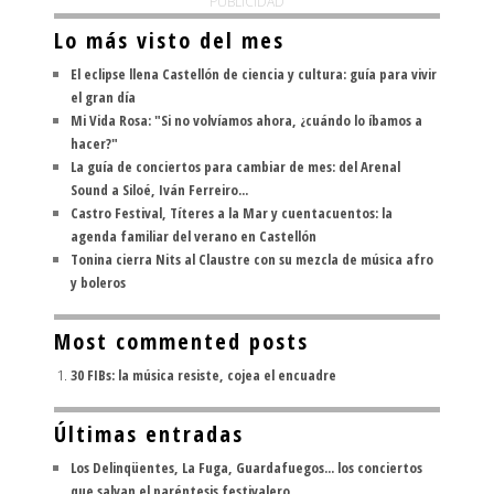
PUBLICIDAD
Lo más visto del mes
El eclipse llena Castellón de ciencia y cultura: guía para vivir
el gran día
Mi Vida Rosa: "Si no volvíamos ahora, ¿cuándo lo íbamos a
hacer?"
La guía de conciertos para cambiar de mes: del Arenal
Sound a Siloé, Iván Ferreiro...
Castro Festival, Títeres a la Mar y cuentacuentos: la
agenda familiar del verano en Castellón
Tonina cierra Nits al Claustre con su mezcla de música afro
y boleros
Most commented posts
30 FIBs: la música resiste, cojea el encuadre
Últimas entradas
Los Delinqüentes, La Fuga, Guardafuegos... los conciertos
que salvan el paréntesis festivalero