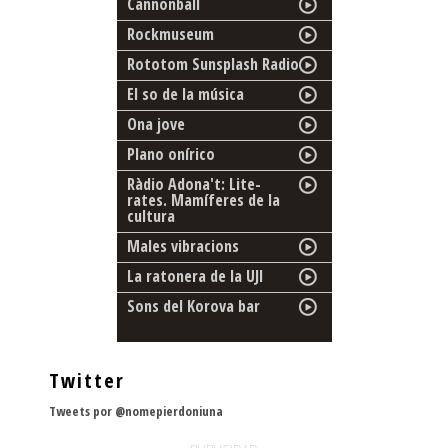
Cannonball
Rockmuseum
Rototom Sunsplash Radio
El so de la música
Ona jove
Plano onírico
Ràdio Adona't: Lite-
rates. Mamíferes de la
cultura
Males vibracions
La ratonera de la UJI
Sons del Korova bar
Twitter
Tweets por @nomepierdoniuna