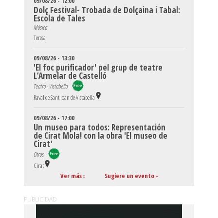
09/08/26 - 12:00
Dolç Festival- Trobada de Dolçaina i Tabal:
Escola de Tales
Música
Teresa
09/08/26 - 13:30
'El foc purificador' pel grup de teatre
L’Armelar de Castelló
Teatro - Vistabella
Raval de Sant Joan de Vistabella
09/08/26 - 17:00
Un museo para todos: Representación
de Cirat Mola! con la obra 'El museo de
Cirat'
Otros
Cirat
Ver más
»
Sugiere un evento
»
PUBLICIDAD