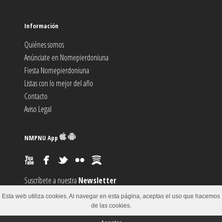
Información
Quiénes somos
Anúnciate en Nomepierdoniuna
Fiesta Nomepierdoniuna
Listas con lo mejor del año
Contacto
Aviso Legal
NMPNU App
Suscríbete a nuestra
Newsletter
Suscríbete al canal
RSS
Esta web utiliza cookies. Al navegar en esta página, aceptas el uso que hacemos
Sugiere un
Evento
de las cookies.