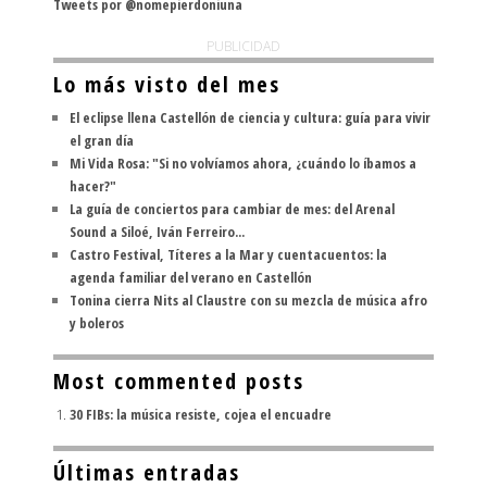
Tweets por @nomepierdoniuna
PUBLICIDAD
Lo más visto del mes
El eclipse llena Castellón de ciencia y cultura: guía para vivir
el gran día
Mi Vida Rosa: "Si no volvíamos ahora, ¿cuándo lo íbamos a
hacer?"
La guía de conciertos para cambiar de mes: del Arenal
Sound a Siloé, Iván Ferreiro...
Castro Festival, Títeres a la Mar y cuentacuentos: la
agenda familiar del verano en Castellón
Tonina cierra Nits al Claustre con su mezcla de música afro
y boleros
Most commented posts
30 FIBs: la música resiste, cojea el encuadre
Últimas entradas