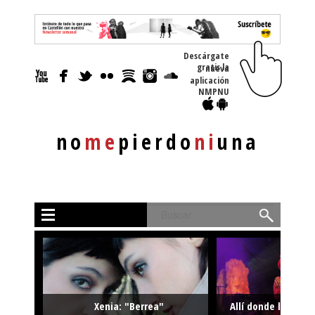
Descárgate
gratis la nueva
aplicación
NMPNU
no
me
pierdo
ni
una
Buscar
Xenia: "Berrea"
Allí donde la músi