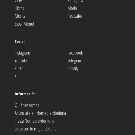
Cine
Fotografía
Libros
Moda
Música
Festivales
Espai Menut
Social
Instagram
Facebook
YouTube
Telegram
Flickr
Spotify
X
Información
Quiénes somos
Anúnciate en Nomepierdoniuna
Fiesta Nomepierdoniuna
Listas con lo mejor del año