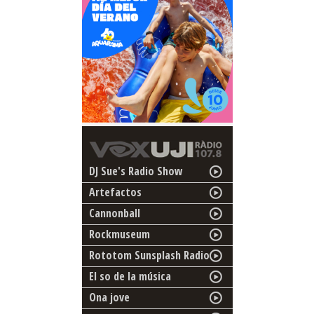
DJ Sue's Radio Show
Artefactos
Cannonball
Rockmuseum
Rototom Sunsplash Radio
El so de la música
Ona jove