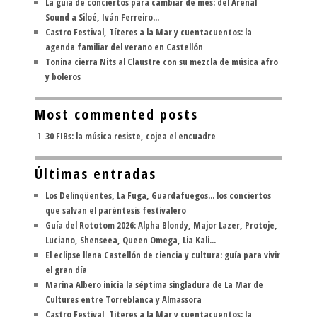
La guía de conciertos para cambiar de mes: del Arenal
Sound a Siloé, Iván Ferreiro...
Castro Festival, Títeres a la Mar y cuentacuentos: la
agenda familiar del verano en Castellón
Tonina cierra Nits al Claustre con su mezcla de música afro
y boleros
Most commented posts
30 FIBs: la música resiste, cojea el encuadre
Últimas entradas
Los Delinqüentes, La Fuga, Guardafuegos... los conciertos
que salvan el paréntesis festivalero
Guía del Rototom 2026: Alpha Blondy, Major Lazer, Protoje,
Luciano, Shenseea, Queen Omega, Lia Kali...
El eclipse llena Castellón de ciencia y cultura: guía para vivir
el gran día
Marina Albero inicia la séptima singladura de La Mar de
Cultures entre Torreblanca y Almassora
Castro Festival, Títeres a la Mar y cuentacuentos: la