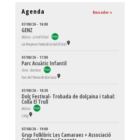
Agenda
Buscador »
07/08/26 - 16:00
GENZ
Música - La Vall d'Uixó
Les Penyes en Festes de la Vall d’Uixó
07/08/26 - 17:00
Parc Acuàtic Infantil
Otros - Burriana
Parc de l’Hereu de Borriana
07/08/26 - 18:30
Dolç Festival- Trobada de dolçaina i tabal:
Colla El Trull
Música
Càlig
07/08/26 - 19:00
Grup Folklòric Les Camaraes + Associació