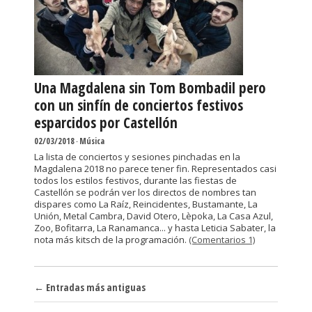
Una Magdalena sin Tom Bombadil pero
con un sinfín de conciertos festivos
esparcidos por Castellón
02/03/2018
-
Música
La lista de conciertos y sesiones pinchadas en la
Magdalena 2018 no parece tener fin. Representados casi
todos los estilos festivos, durante las fiestas de
Castellón se podrán ver los directos de nombres tan
dispares como La Raíz, Reincidentes, Bustamante, La
Unión, Metal Cambra, David Otero, Lèpoka, La Casa Azul,
Zoo, Bofitarra, La Ranamanca... y hasta Leticia Sabater, la
nota más kitsch de la programación.
(Comentarios 1)
Navegador de artículos
←
Entradas más antiguas