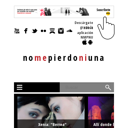
Descárgate
gratis la nueva
aplicación
NMPNU
no
me
pierdo
ni
una
Buscar
Xenia: "Berrea"
Allí donde la músi