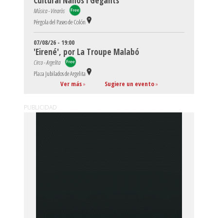
Cultural Nanos i Gegants
Música - Vinaròs
Pérgola del Paseo de Colón
07/08/26 - 19:00
'Eirené', por La Troupe Malabó
Circo - Argelita
Plaza Jubilados de Argelita
Ver más
»
Sugiere un evento
»
PUBLICIDAD