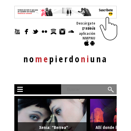
Descárgate
gratis la nueva
aplicación
NMPNU
no
me
pierdo
ni
una
Buscar
Xenia: "Berrea"
Allí donde la músi