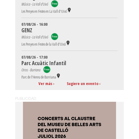
Música - La Vall d'Uixó
Les Penyes en Festes en La Vall d'Uixó
07/08/26 - 16:00
GENZ
Música - La Vall d'Uixó
Les Penyes en Festes de la Vall d’Uixó
07/08/26 - 17:00
Parc Acuàtic Infantil
Otros - Burriana
Parc de l’Hereu de Borriana
Ver más
»
Sugiere un evento
»
PUBLICIDAD