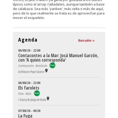
típicos como el arrop i talladetes, aunque también a base
de calabaza. Sea más 'yankee', más celta o más de aquí,
pero de lo que realmente se trata es de aprovechar para
mover el esqueleto.
Agenda
Buscador »
06/08/26 - 22:00
Contacontes a la Mar: Josá Manuel Garzón,
con 'A quien corresponda'
Cuentacuentos - Benicàssim
Antfiteatro Pepe Falomir
06/08/26 - 22:00
Els farolets
Otros - Nules
L’Estany de platja de Nules
07/08/26 - 00:30
La Fuga