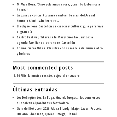
Mi Vida Rosa: "Si no volvíamos ahora, ¿cuándo lo íbamos a
hacer?"
La guía de conciertos para cambiar de mes: del Arenal
Sound a Siloé, Iván Ferreiro...
El eclipse llena Castellón de ciencia y cultura: guía para vivir
el gran día
Castro Festival, Títeres a la Mar y cuentacuentos: la
agenda familiar del verano en Castellón
Tonina cierra Nits al Claustre con su mezcla de música afro
y boleros
Most commented posts
30 FIBs: la música resiste, cojea el encuadre
Últimas entradas
Los Delinqüentes, La Fuga, Guardafuegos... los conciertos
que salvan el paréntesis festivalero
Guía del Rototom 2026: Alpha Blondy, Major Lazer, Protoje,
Luciano, Shenseea, Queen Omega, Lia Kali...