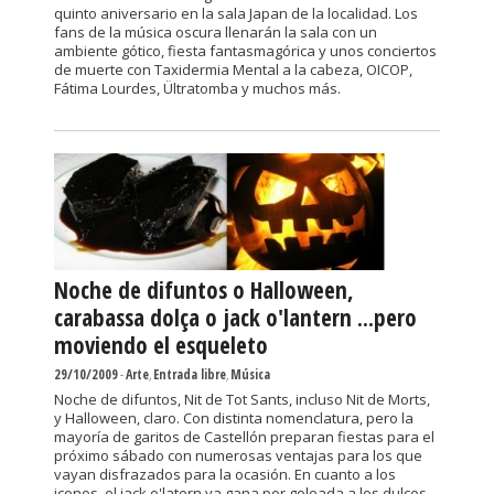
quinto aniversario en la sala Japan de la localidad. Los
fans de la música oscura llenarán la sala con un
ambiente gótico, fiesta fantasmagórica y unos conciertos
de muerte con Taxidermia Mental a la cabeza, OICOP,
Fátima Lourdes, Ültratomba y muchos más.
Noche de difuntos o Halloween,
carabassa dolça o jack o'lantern ...pero
moviendo el esqueleto
29/10/2009
-
Arte
,
Entrada libre
,
Música
Noche de difuntos, Nit de Tot Sants, incluso Nit de Morts,
y Halloween, claro. Con distinta nomenclatura, pero la
mayoría de garitos de Castellón preparan fiestas para el
próximo sábado con numerosas ventajas para los que
vayan disfrazados para la ocasión. En cuanto a los
iconos, el jack o'latern ya gana por goleada a los dulces