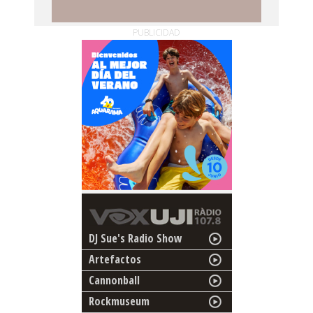
PUBLICIDAD
DJ Sue's Radio Show
Artefactos
Cannonball
Rockmuseum