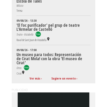
Escola de Tales
Música
Teresa
09/08/26 - 13:30
'El foc purificador' pel grup de teatre
L’Armelar de Castelló
Teatro - Vistabella
Raval de Sant Joan de Vistabella
09/08/26 - 17:00
Un museo para todos: Representación
de Cirat Mola! con la obra 'El museo de
Cirat'
Otros
Cirat
Ver más
»
Sugiere un evento
»
PUBLICIDAD