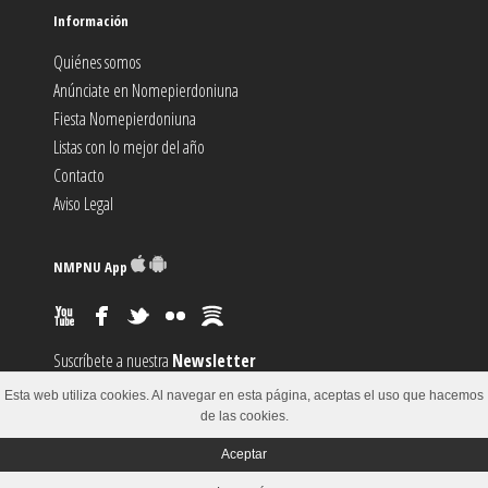
Información
Quiénes somos
Anúnciate en Nomepierdoniuna
Fiesta Nomepierdoniuna
Listas con lo mejor del año
Contacto
Aviso Legal
NMPNU App
Suscríbete a nuestra
Newsletter
Suscríbete al canal
RSS
Esta web utiliza cookies. Al navegar en esta página, aceptas el uso que hacemos
Sugiere un
Evento
de las cookies.
Aceptar
© 2002-2018