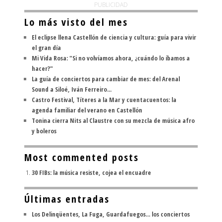
PUBLICIDAD
Lo más visto del mes
El eclipse llena Castellón de ciencia y cultura: guía para vivir
el gran día
Mi Vida Rosa: "Si no volvíamos ahora, ¿cuándo lo íbamos a
hacer?"
La guía de conciertos para cambiar de mes: del Arenal
Sound a Siloé, Iván Ferreiro...
Castro Festival, Títeres a la Mar y cuentacuentos: la
agenda familiar del verano en Castellón
Tonina cierra Nits al Claustre con su mezcla de música afro
y boleros
Most commented posts
30 FIBs: la música resiste, cojea el encuadre
Últimas entradas
Los Delinqüentes, La Fuga, Guardafuegos... los conciertos