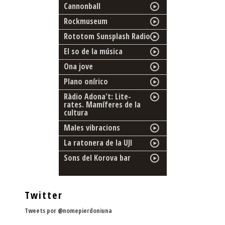
Cannonball
Rockmuseum
Rototom Sunsplash Radio
El so de la música
Ona jove
Plano onírico
Ràdio Adona't: Lite-
rates. Mamíferes de la
cultura
Males vibracions
La ratonera de la UJI
Sons del Korova bar
Twitter
Tweets por @nomepierdoniuna