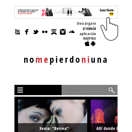
Descárgate
gratis la nueva
aplicación
NMPNU
no
me
pierdo
ni
una
Buscar
Xenia: "Berrea"
Allí donde la músi