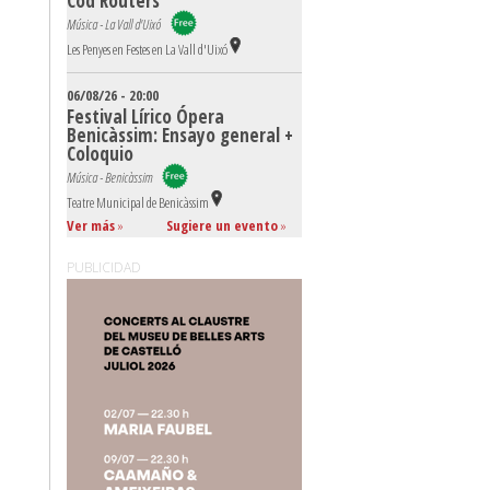
Cod Routers
Música - La Vall d'Uixó
Les Penyes en Festes en La Vall d'Uixó
06/08/26 - 20:00
Festival Lírico Ópera
Benicàssim: Ensayo general +
Coloquio
Música - Benicàssim
Teatre Municipal de Benicàssim
Ver más
»
Sugiere un evento
»
PUBLICIDAD