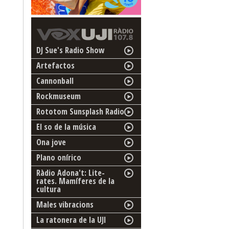
DJ Sue's Radio Show
Artefactos
Cannonball
Rockmuseum
Rototom Sunsplash Radio
El so de la música
Ona jove
Plano onírico
Ràdio Adona't: Lite-
rates. Mamíferes de la
cultura
Males vibracions
La ratonera de la UJI