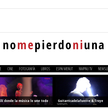
no
me
pierdo
ni
una
E
CINE
FOTOGRAFÍA
LIBROS
ESPAI MENUT
NMPNU TV
NEWSLE
llí donde la música lo une todo
Guitarricadelafuente & Troye