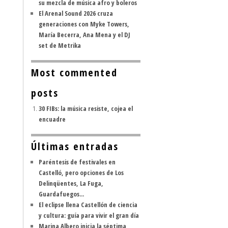
su mezcla de música afro y boleros
El Arenal Sound 2026 cruza
generaciones con Myke Towers,
María Becerra, Ana Mena y el DJ
set de Metrika
Most commented
posts
30 FIBs: la música resiste, cojea el
encuadre
Últimas entradas
Paréntesis de festivales en
Castelló, pero opciones de Los
Delinqüentes, La Fuga,
Guardafuegos...
El eclipse llena Castellón de ciencia
y cultura: guía para vivir el gran día
Marina Albero inicia la séptima