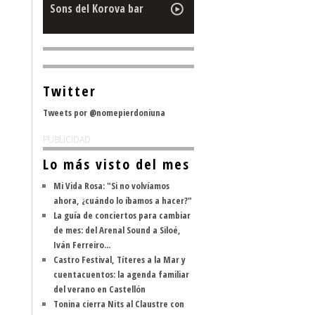
Sons del Korova bar
Twitter
Tweets por @nomepierdoniuna
PUBLICIDAD
Lo más visto del mes
Mi Vida Rosa: "Si no volvíamos
ahora, ¿cuándo lo íbamos a hacer?"
La guía de conciertos para cambiar
de mes: del Arenal Sound a Siloé,
Iván Ferreiro...
Castro Festival, Títeres a la Mar y
cuentacuentos: la agenda familiar
del verano en Castellón
Tonina cierra Nits al Claustre con