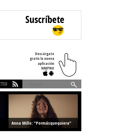
Descárgate
gratis la nueva
aplicación
NMPNU
TTER
Buscar
Anna Millo: "Pormásquequiera"
Farlise: "Marmelade"