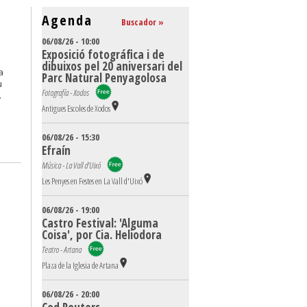
Agenda
Buscador »
06/08/26 - 10:00
Exposició fotográfica i de
dibuixos pel 20 aniversari del
a
Parc Natural Penyagolosa
u
Fotografía - Xodos
.
Antigues Escoles de Xodos
06/08/26 - 15:30
Efraín
Música - La Vall d'Uixó
Les Penyes en Festes en La Vall d'Uixó
06/08/26 - 19:00
Castro Festival: 'Alguma
Coisa', por Cia. Heliodora
Teatro - Artana
Plaza de la Iglesia de Artana
06/08/26 - 20:00