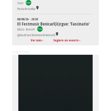
Teatro
Piscina de Azuébar
08/08/26 - 20:30
III Festmusic Benicarl(ò)rgue: 'Fascinatio'
Música - Benicarló
Iglesia de Sant Bartomeu de Benicarló
Ver más
»
Sugiere un evento
»
PUBLICIDAD