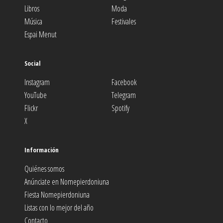
Libros
Moda
Música
Festivales
Espai Menut
Social
Instagram
Facebook
YouTube
Telegram
Flickr
Spotify
X
Información
Quiénes somos
Anúnciate en Nomepierdoniuna
Fiesta Nomepierdoniuna
Listas con lo mejor del año
Contacto