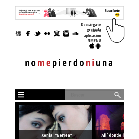
Descárgate
gratis la nueva
aplicación
NMPNU
no
me
pierdo
ni
una
Buscar
Xenia: "Berrea"
Allí donde la músi