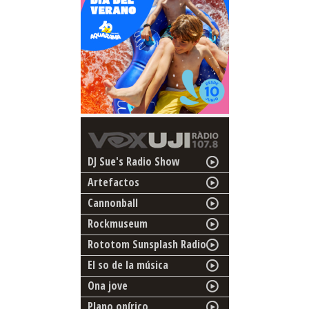
DJ Sue's Radio Show
Artefactos
Cannonball
Rockmuseum
Rototom Sunsplash Radio
El so de la música
Ona jove
Plano onírico