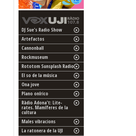
DJ Sue's Radio Show
Artefactos
Cannonball
Rockmuseum
Rototom Sunsplash Radio
El so de la música
Ona jove
Plano onírico
Ràdio Adona't: Lite-
rates. Mamíferes de la
cultura
Males vibracions
La ratonera de la UJI