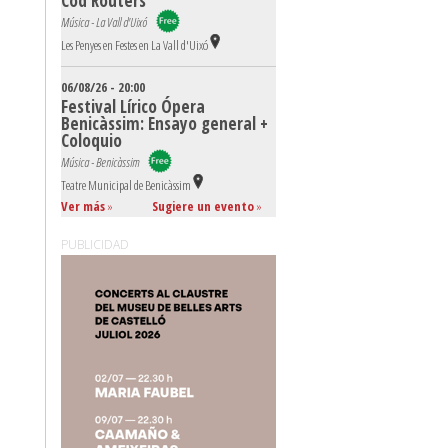
Cod Routers
Música - La Vall d'Uixó
Les Penyes en Festes en La Vall d'Uixó
06/08/26 - 20:00
Festival Lírico Ópera
Benicàssim: Ensayo general +
Coloquio
Música - Benicàssim
Teatre Municipal de Benicàssim
Ver más
»
Sugiere un evento
»
PUBLICIDAD