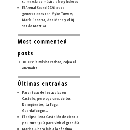
su mezcla de música afro y boleros
El Arenal Sound 2026 cruza
generaciones con Myke Towers,
María Becerra, Ana Mena y el DJ
set de Metrika
Most commented
posts
30 FIBs: la música resiste, cojea el
encuadre
Últimas entradas
Paréntesis de festivales en
Castelló, pero opciones de Los
Delinqüentes, La Fuga,
Guardafuegos...
El eclipse llena Castellón de ciencia
y cultura: guía para vivir el gran día
Marina Albero inicia la séptima