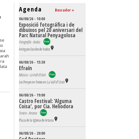
Agenda
Buscador »
y
06/08/26 - 10:00
Exposició fotográfica i de
dibuixos pel 20 aniversari del
Parc Natural Penyagolosa
rse
Fotografía - Xodos
io
Antigues Escoles de Xodos
aia
Sarah
ara
06/08/26 - 15:30
lata
Efraín
Música - La Vall d'Uixó
Les Penyes en Festes en La Vall d'Uixó
06/08/26 - 19:00
Castro Festival: 'Alguma
Coisa', por Cia. Heliodora
Teatro - Artana
Plaza de la Iglesia de Artana
06/08/26 - 20:00