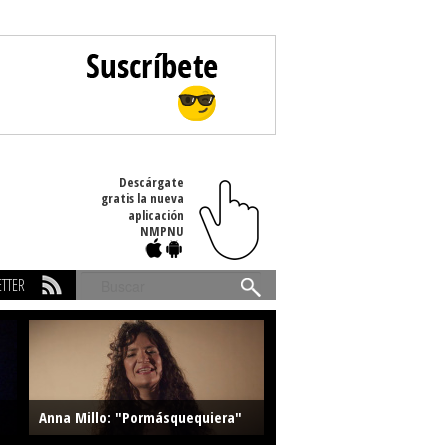
Descárgate
gratis la nueva
aplicación
NMPNU
TTER
Buscar
Anna Millo: "Pormásquequiera"
Farlise: "Marmelade"