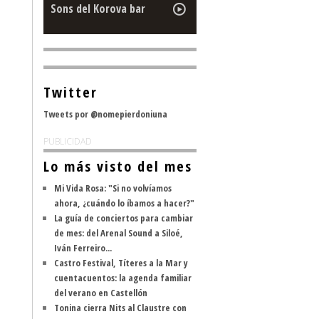
Sons del Korova bar
Twitter
Tweets por @nomepierdoniuna
PUBLICIDAD
Lo más visto del mes
Mi Vida Rosa: "Si no volvíamos
ahora, ¿cuándo lo íbamos a hacer?"
La guía de conciertos para cambiar
de mes: del Arenal Sound a Siloé,
Iván Ferreiro...
Castro Festival, Títeres a la Mar y
cuentacuentos: la agenda familiar
del verano en Castellón
Tonina cierra Nits al Claustre con