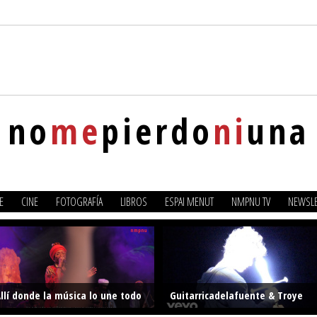
no
me
pierdo
ni
una
E
CINE
FOTOGRAFÍA
LIBROS
ESPAI MENUT
NMPNU TV
NEWSLE
llí donde la música lo une todo
Guitarricadelafuente & Troye