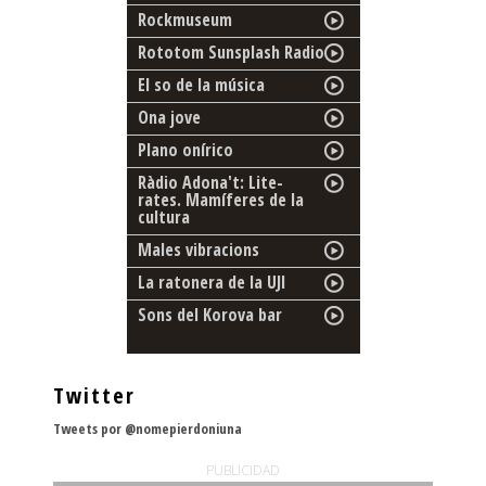
Rockmuseum
Rototom Sunsplash Radio
El so de la música
Ona jove
Plano onírico
Ràdio Adona't: Lite-
rates. Mamíferes de la
cultura
Males vibracions
La ratonera de la UJI
Sons del Korova bar
Twitter
Tweets por @nomepierdoniuna
PUBLICIDAD