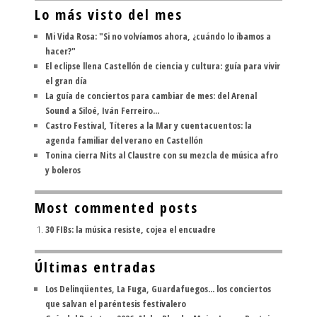
Lo más visto del mes
Mi Vida Rosa: "Si no volvíamos ahora, ¿cuándo lo íbamos a
hacer?"
El eclipse llena Castellón de ciencia y cultura: guía para vivir
el gran día
La guía de conciertos para cambiar de mes: del Arenal
Sound a Siloé, Iván Ferreiro...
Castro Festival, Títeres a la Mar y cuentacuentos: la
agenda familiar del verano en Castellón
Tonina cierra Nits al Claustre con su mezcla de música afro
y boleros
Most commented posts
30 FIBs: la música resiste, cojea el encuadre
Últimas entradas
Los Delinqüentes, La Fuga, Guardafuegos... los conciertos
que salvan el paréntesis festivalero