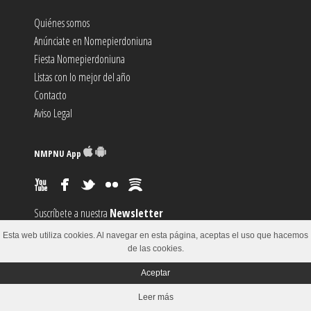
Quiénes somos
Anúnciate en Nomepierdoniuna
Fiesta Nomepierdoniuna
Listas con lo mejor del año
Contacto
Aviso Legal
NMPNU App
Suscríbete a nuestra
Newsletter
Suscríbete al canal
RSS
Esta web utiliza cookies. Al navegar en esta página, aceptas el uso que hacemos
Sugiere un
Evento
de las cookies.
Aceptar
© 2002-2018
Leer más