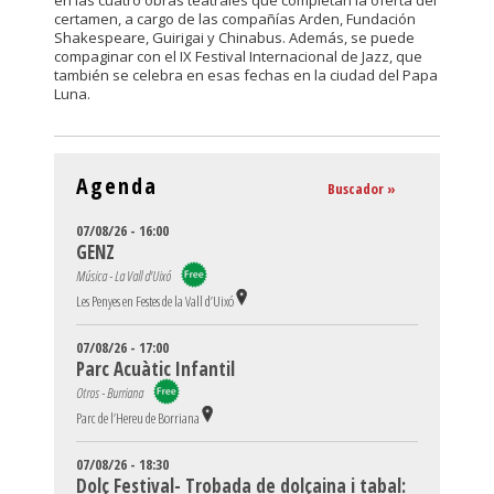
en las cuatro obras teatrales que completan la oferta del
certamen, a cargo de las compañías Arden, Fundación
Shakespeare, Guirigai y Chinabus. Además, se puede
compaginar con el IX Festival Internacional de Jazz, que
también se celebra en esas fechas en la ciudad del Papa
Luna.
Agenda
Buscador »
07/08/26 - 16:00
GENZ
Música - La Vall d'Uixó
Les Penyes en Festes de la Vall d’Uixó
07/08/26 - 17:00
Parc Acuàtic Infantil
Otros - Burriana
Parc de l’Hereu de Borriana
07/08/26 - 18:30
Dolç Festival- Trobada de dolçaina i tabal: