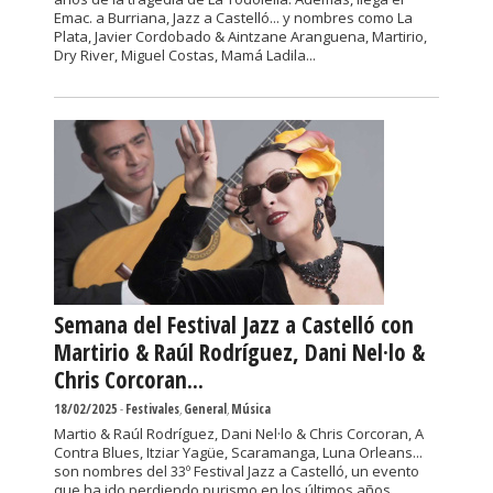
Emac. a Burriana, Jazz a Castelló... y nombres como La
Plata, Javier Cordobado & Aintzane Aranguena, Martirio,
Dry River, Miguel Costas, Mamá Ladila...
Semana del Festival Jazz a Castelló con
Martirio & Raúl Rodríguez, Dani Nel·lo &
Chris Corcoran...
18/02/2025
-
Festivales
,
General
,
Música
Martio & Raúl Rodríguez, Dani Nel·lo & Chris Corcoran, A
Contra Blues, Itziar Yagüe, Scaramanga, Luna Orleans...
son nombres del 33º Festival Jazz a Castelló, un evento
que ha ido perdiendo purismo en los últimos años