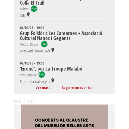
Colla El Trull
Música
Càlig
07/08/26 - 19:00
Grup Folklòric Les Camaraes + Associació
Cultural Nanos i Gegants
Música - Vinaròs
Pérgola del Paseo de Colón
07/08/26 - 19:00
'Eirené', por La Troupe Malabó
Circo - Argelita
Plaza Jubilados de Argelita
Ver más
»
Sugiere un evento
»
PUBLICIDAD