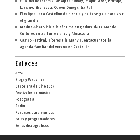
Guía del Rototom 2026: Alpha Blondy, Major Lazer, Protoje,
Luciano, Shenseea, Queen Omega, Lia Kali...
El eclipse llena Castellón de ciencia y cultura: guía para vivir
el gran día
Marina Albero inicia la séptima singladura de La Mar de
Cultures entre Torreblanca y Almassora
Castro Festival, Títeres a la Mar y cuentacuentos: la
agenda familiar del verano en Castellón
Enlaces
Arte
Blogs y Webzines
Cartelera de Cine (CS)
Festivales de música
Fotografía
Radio
Recursos para músicos
Salas y programadores
Sellos discográficos