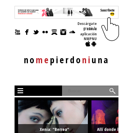
Descárgate
gratis la nueva
aplicación
NMPNU
no
me
pierdo
ni
una
Buscar
Xenia: "Berrea"
Allí donde la músi