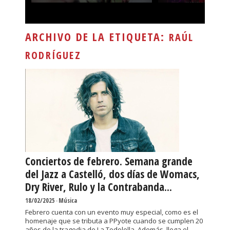
ARCHIVO DE LA ETIQUETA:
RAÚL
RODRÍGUEZ
Conciertos de febrero. Semana grande
del Jazz a Castelló, dos días de Womacs,
Dry River, Rulo y la Contrabanda...
18/02/2025
-
Música
Febrero cuenta con un evento muy especial, como es el
homenaje que se tributa a PPyote cuando se cumplen 20
años de la tragedia de La Todolella. Además, llega el