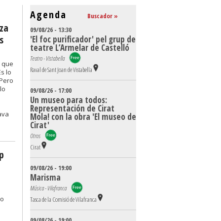
Agenda
Buscador »
rza
09/08/26 - 13:30
s
'El foc purificador' pel grup de
teatre L’Armelar de Castelló
Teatro - Vistabella
o que
Raval de Sant Joan de Vistabella
s lo
 Pero
lo
09/08/26 - 17:00
Un museo para todos:
Representación de Cirat
ava
Mola! con la obra 'El museo de
Cirat'
Otros
Cirat
p
09/08/26 - 19:00
Marisma
Música - Vilafranca
mo
Tasca de la Comisió de Vilafranca
09/08/26 - 19:00