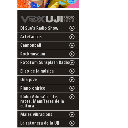
DJ Sue's Radio Show
Artefactos
Cannonball
Rockmuseum
Rototom Sunsplash Radio
El so de la música
Ona jove
Plano onírico
Ràdio Adona't: Lite-
rates. Mamíferes de la
cultura
Males vibracions
La ratonera de la UJI