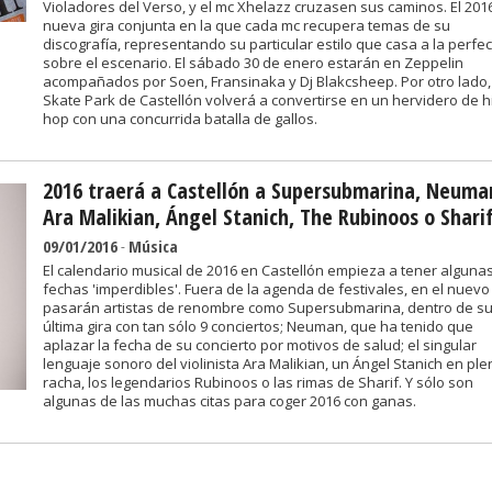
Violadores del Verso, y el mc Xhelazz cruzasen sus caminos. El 201
nueva gira conjunta en la que cada mc recupera temas de su
discografía, representando su particular estilo que casa a la perfe
sobre el escenario. El sábado 30 de enero estarán en Zeppelin
acompañados por Soen, Fransinaka y Dj Blakcsheep. Por otro lado,
Skate Park de Castellón volverá a convertirse en un hervidero de h
hop con una concurrida batalla de gallos.
2016 traerá a Castellón a Supersubmarina, Neuma
Ara Malikian, Ángel Stanich, The Rubinoos o Shari
09/01/2016
-
Música
El calendario musical de 2016 en Castellón empieza a tener alguna
fechas 'imperdibles'. Fuera de la agenda de festivales, en el nuev
pasarán artistas de renombre como Supersubmarina, dentro de s
última gira con tan sólo 9 conciertos; Neuman, que ha tenido que
aplazar la fecha de su concierto por motivos de salud; el singular
lenguaje sonoro del violinista Ara Malikian, un Ángel Stanich en ple
racha, los legendarios Rubinoos o las rimas de Sharif. Y sólo son
algunas de las muchas citas para coger 2016 con ganas.