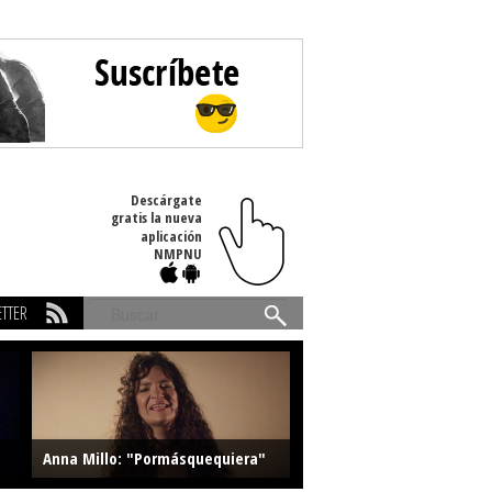
Descárgate
gratis la nueva
aplicación
NMPNU
TTER
Buscar
Anna Millo: "Pormásquequiera"
Farlise: "Marmelade"