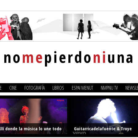
no
me
pierdo
ni
una
E
CINE
FOTOGRAFÍA
LIBROS
ESPAI MENUT
NMPNU TV
NEWSLE
llí donde la música lo une todo
Guitarricadelafuente & Troye