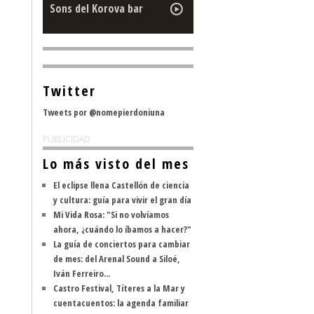
Sons del Korova bar
Twitter
Tweets por @nomepierdoniuna
PUBLICIDAD
Lo más visto del mes
El eclipse llena Castellón de ciencia
y cultura: guía para vivir el gran día
Mi Vida Rosa: "Si no volvíamos
ahora, ¿cuándo lo íbamos a hacer?"
La guía de conciertos para cambiar
de mes: del Arenal Sound a Siloé,
Iván Ferreiro...
Castro Festival, Títeres a la Mar y
cuentacuentos: la agenda familiar