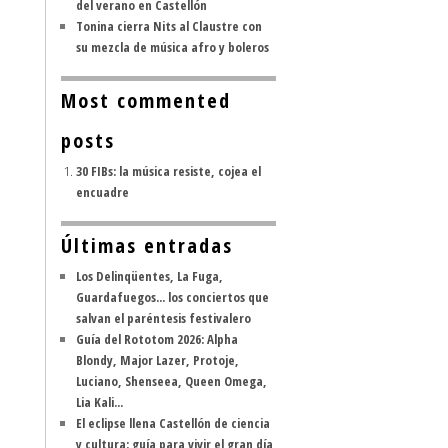
del verano en Castellón
Tonina cierra Nits al Claustre con
su mezcla de música afro y boleros
Most commented
posts
30 FIBs: la música resiste, cojea el
encuadre
Últimas entradas
Los Delinqüentes, La Fuga,
Guardafuegos... los conciertos que
salvan el paréntesis festivalero
Guía del Rototom 2026: Alpha
Blondy, Major Lazer, Protoje,
Luciano, Shenseea, Queen Omega,
Lia Kali...
El eclipse llena Castellón de ciencia
y cultura: guía para vivir el gran día