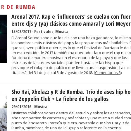
Sivan...
:
R DE RUMBA
Arenal 2017. Rap e 'influencers' se cuelan con fue
entre djs y (ya) clásicos como Amaral y Lori Meyer
15/08/2017
-
Festivales
,
Música
El Arenal Sound sabe que los djs son una baza ganadora, lo mism
los nombres más clásicos del pop y las propuestas más bailables. E
que su joven público quiere, es lo que el festival de Burriana le da.
en esta edición de 2017 también ha quedado claro que el rap no so
funciona de manera masiva en el escenario de la playa y que las
estrellas de las redes sociales pueden hasta ser la chispa que
provoque el colapso de público que lleve a una suspensión. La oct
cita será del 31 de julio al 5 de agosto de 2018.
(Comentarios 3)
Sho Hai, Xhelazz y R de Rumba. Trío de ases hip ho
en Zeppelin Club + La fiebre de los gallos
29/01/2016
-
Música
Distintas colaboraciones dentro del estudio y sobre los escenarios,
años compartiendo carretera y anécdotas y una misma ciudad co
punto de encuentro. Parecía que era inevitable que Sho Hai y R de
Rumba, miembros de uno de lol grupo referente en la escena,