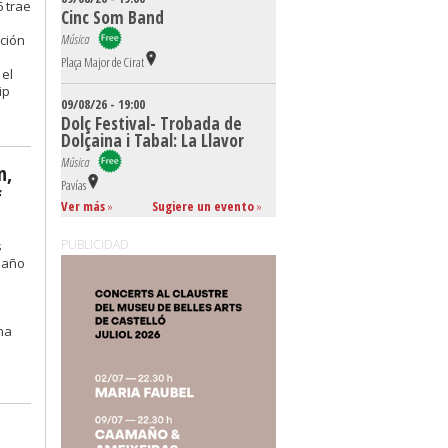
6 trae
Cinc Som Band
Música
cción
Plaça Major de Cirat
 el
ip
09/08/26 - 19:00
Dolç Festival- Trobada de
Dolçaina i Tabal: La Llavor
Música
n,
Pavías
f
Ver más
»
Sugiere un evento
»
PUBLICIDAD
s
o año
u
na