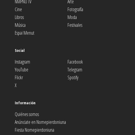
NMPNU TV
Arte
Cine
Fotografía
Libros
Moda
Música
Festivales
Espai Menut
Social
Instagram
Facebook
YouTube
Telegram
Flickr
Spotify
X
Información
Quiénes somos
Anúnciate en Nomepierdoniuna
Fiesta Nomepierdoniuna