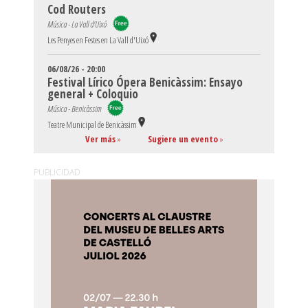
Cod Routers
Música - La Vall d'Uixó
Les Penyes en Festes en La Vall d'Uixó
06/08/26 - 20:00
Festival Lírico Ópera Benicàssim: Ensayo
general + Coloquio
Música - Benicàssim
Teatre Municipal de Benicàssim
Ver más
»
Sugiere un evento
»
PUBLICIDAD