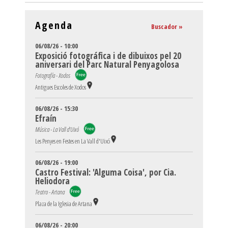
Agenda
Buscador »
06/08/26 - 10:00
Exposició fotográfica i de dibuixos pel 20
aniversari del Parc Natural Penyagolosa
Fotografía - Xodos
Antigues Escoles de Xodos
06/08/26 - 15:30
Efraín
Música - La Vall d'Uixó
Les Penyes en Festes en La Vall d'Uixó
06/08/26 - 19:00
Castro Festival: 'Alguma Coisa', por Cia.
Heliodora
Teatro - Artana
Plaza de la Iglesia de Artana
06/08/26 - 20:00