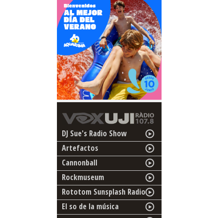
DJ Sue's Radio Show
Artefactos
Cannonball
Rockmuseum
Rototom Sunsplash Radio
El so de la música