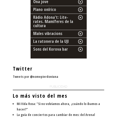
Ona jove
Plano onírico
Ràdio Adona't: Lite-
rates. Mamíferes de la
cultura
Males vibracions
La ratonera de la UJI
Sons del Korova bar
Twitter
Tweets por @nomepierdoniuna
PUBLICIDAD
Lo más visto del mes
Mi Vida Rosa: "Si no volvíamos ahora, ¿cuándo lo íbamos a
hacer?"
La guía de conciertos para cambiar de mes: del Arenal