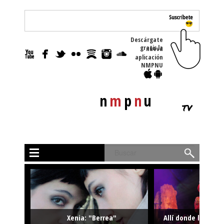
Descárgate
gratis la nueva
aplicación
NMPNU
n
m
p
n
u
tv
Buscar
Xenia: "Berrea"
Allí donde la músi