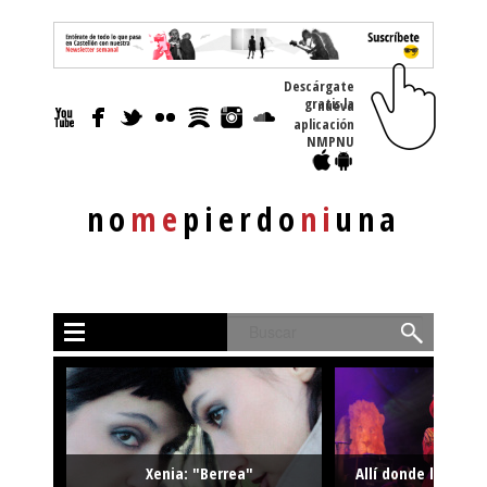
Descárgate
gratis la nueva
aplicación
NMPNU
no
me
pierdo
ni
una
Buscar
Xenia: "Berrea"
Allí donde la músi