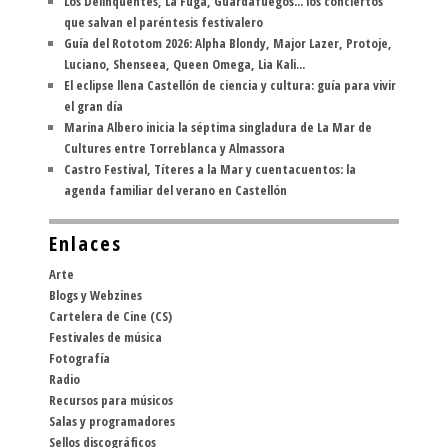
Los Delinqüentes, La Fuga, Guardafuegos... los conciertos
que salvan el paréntesis festivalero
Guía del Rototom 2026: Alpha Blondy, Major Lazer, Protoje,
Luciano, Shenseea, Queen Omega, Lia Kali...
El eclipse llena Castellón de ciencia y cultura: guía para vivir
el gran día
Marina Albero inicia la séptima singladura de La Mar de
Cultures entre Torreblanca y Almassora
Castro Festival, Títeres a la Mar y cuentacuentos: la
agenda familiar del verano en Castellón
Enlaces
Arte
Blogs y Webzines
Cartelera de Cine (CS)
Festivales de música
Fotografía
Radio
Recursos para músicos
Salas y programadores
Sellos discográficos