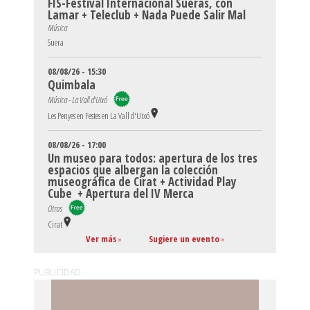
FIS-Festival Internacional Sueras, con
Lamar + Teleclub + Nada Puede Salir Mal
Música
Suera
08/08/26 - 15:30
Quimbala
Música - La Vall d'Uixó
Les Penyes en Festes en La Vall d'Uixó
08/08/26 - 17:00
Un museo para todos: apertura de los tres
espacios que albergan la colección
museográfica de Cirat + Actividad Play
Cube + Apertura del IV Merca
Otros
Cirat
Ver más
»
Sugiere un evento
»
PUBLICIDAD