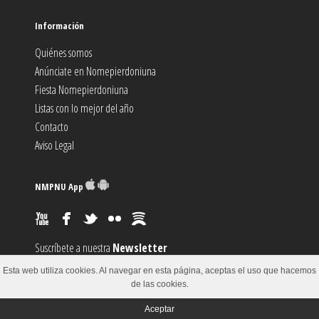
Información
Quiénes somos
Anúnciate en Nomepierdoniuna
Fiesta Nomepierdoniuna
Listas con lo mejor del año
Contacto
Aviso Legal
NMPNU App
Suscríbete a nuestra
Newsletter
Suscríbete al canal
RSS
Esta web utiliza cookies. Al navegar en esta página, aceptas el uso que hacemos
Sugiere un
Evento
de las cookies.
Aceptar