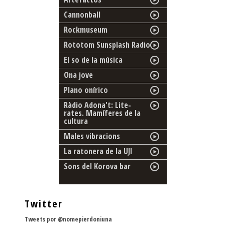
Cannonball
Rockmuseum
Rototom Sunsplash Radio
El so de la música
Ona jove
Plano onírico
Ràdio Adona't: Lite-
rates. Mamíferes de la
cultura
Males vibracions
La ratonera de la UJI
Sons del Korova bar
Twitter
Tweets por @nomepierdoniuna