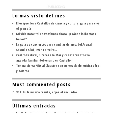
PUBLICIDAD
Lo más visto del mes
El eclipse llena Castellón de ciencia y cultura: guía para vivir
el gran día
Mi Vida Rosa: "Si no volvíamos ahora, ¿cuándo lo íbamos a
hacer?"
La guía de conciertos para cambiar de mes: del Arenal
Sound a Siloé, Iván Ferreiro...
Castro Festival, Títeres a la Mar y cuentacuentos: la
agenda familiar del verano en Castellón
Tonina cierra Nits al Claustre con su mezcla de música afro
y boleros
Most commented posts
30 FIBs: la música resiste, cojea el encuadre
Últimas entradas