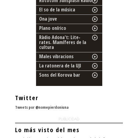
Rototom Sunsplash Radio
El so de la música
Ona jove
Plano onírico
Ràdio Adona't: Lite-
rates. Mamíferes de la
cultura
Males vibracions
La ratonera de la UJI
Sons del Korova bar
Twitter
Tweets por @nomepierdoniuna
PUBLICIDAD
Lo más visto del mes