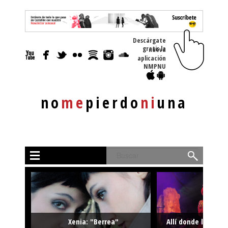
Descárgate
gratis la nueva
aplicación
NMPNU
no
me
pierdo
ni
una
Buscar
Xenia: "Berrea"
Allí donde la músi