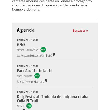
cantante alcorina -residente en Londres- protagonizó
cuatro actuaciones. Lo que allí vivió lo cuenta para
Nomepierdoniuna.
Agenda
Buscador »
07/08/26 - 16:00
GENZ
Música - La Vall d'Uixó
Les Penyes en Festes de la Vall d’Uixó
07/08/26 - 17:00
Parc Acuàtic Infantil
Otros - Burriana
Parc de l’Hereu de Borriana
07/08/26 - 18:30
Dolç Festival- Trobada de dolçaina i tabal:
Colla El Trull
Música