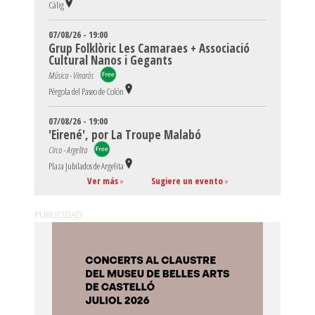
Càlig
07/08/26 - 19:00
Grup Folklòric Les Camaraes + Associació
Cultural Nanos i Gegants
Música - Vinaròs
Pérgola del Paseo de Colón
07/08/26 - 19:00
'Eirené', por La Troupe Malabó
Circo - Argelita
Plaza Jubilados de Argelita
Ver más
»
Sugiere un evento
»
PUBLICIDAD