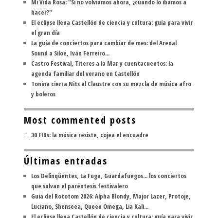
Mi Vida Rosa: "Si no volvíamos ahora, ¿cuándo lo íbamos a
hacer?"
El eclipse llena Castellón de ciencia y cultura: guía para vivir
el gran día
La guía de conciertos para cambiar de mes: del Arenal
Sound a Siloé, Iván Ferreiro...
Castro Festival, Títeres a la Mar y cuentacuentos: la
agenda familiar del verano en Castellón
Tonina cierra Nits al Claustre con su mezcla de música afro
y boleros
Most commented posts
30 FIBs: la música resiste, cojea el encuadre
Últimas entradas
Los Delinqüentes, La Fuga, Guardafuegos... los conciertos
que salvan el paréntesis festivalero
Guía del Rototom 2026: Alpha Blondy, Major Lazer, Protoje,
Luciano, Shenseea, Queen Omega, Lia Kali...
El eclipse llena Castellón de ciencia y cultura: guía para vivir